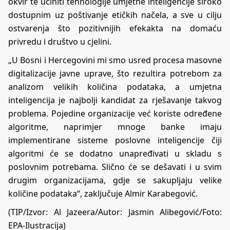
okvir te učiniti tehnologije umjetne inteligencije široko
dostupnim uz poštivanje etičkih načela, a sve u cilju
ostvarenja što pozitivnijih efekakta na domaću
privredu i društvo u cjelini.
„U Bosni i Hercegovini mi smo usred procesa masovne
digitalizacije javne uprave, što rezultira potrebom za
analizom velikih količina podataka, a umjetna
inteligencija je najbolji kandidat za rješavanje takvog
problema. Pojedine organizacije već koriste određene
algoritme, naprimjer mnoge banke imaju
implementirane sisteme poslovne inteligencije čiji
algoritmi će se dodatno unapređivati u skladu s
poslovnim potrebama. Slično će se dešavati i u svim
drugim organizacijama, gdje se sakupljaju velike
količine podataka“, zaključuje Almir Karabegović.
(TIP/Izvor:
Al Jazeera
/Autor: Jasmin Alibegović/Foto:
EPA-Ilustracija)