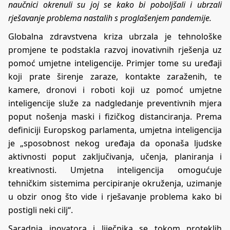
naučnici okrenuli su joj se kako bi poboljšali i ubrzali
rješavanje problema nastalih s proglašenjem pandemije.
Globalna zdravstvena kriza ubrzala je tehnološke
promjene te podstakla razvoj inovativnih rješenja uz
pomoć umjetne inteligencije. Primjer tome su uređaji
koji prate širenje zaraze, kontakte zaraženih, te
kamere, dronovi i roboti koji uz pomoć umjetne
inteligencije služe za nadgledanje preventivnih mjera
poput nošenja maski i fizičkog distanciranja. Prema
definiciji Europskog parlamenta, umjetna inteligencija
je „sposobnost nekog uređaja da oponaša ljudske
aktivnosti poput zaključivanja, učenja, planiranja i
kreativnosti. Umjetna inteligencija omogućuje
tehničkim sistemima percipiranje okruženja, uzimanje
u obzir onog što vide i rješavanje problema kako bi
postigli neki cilj“.
Saradnja inovatora i liječnika se tokom proteklih