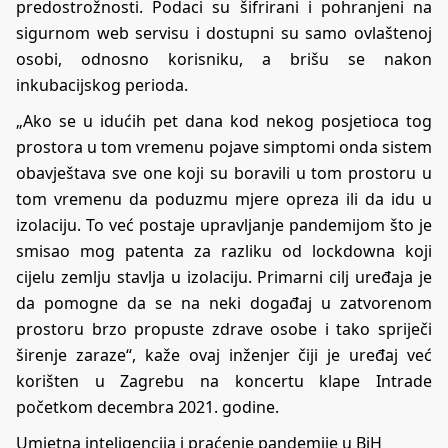
predostrožnosti. Podaci su šifrirani i pohranjeni na
sigurnom web servisu i dostupni su samo ovlaštenoj
osobi, odnosno korisniku, a brišu se nakon
inkubacijskog perioda.
„Ako se u idućih pet dana kod nekog posjetioca tog
prostora u tom vremenu pojave simptomi onda sistem
obavještava sve one koji su boravili u tom prostoru u
tom vremenu da poduzmu mjere opreza ili da idu u
izolaciju. To već postaje upravljanje pandemijom što je
smisao mog patenta za razliku od lockdowna koji
cijelu zemlju stavlja u izolaciju. Primarni cilj uređaja je
da pomogne da se na neki događaj u zatvorenom
prostoru brzo propuste zdrave osobe i tako spriječi
širenje zaraze“, kaže ovaj inženjer čiji je uređaj već
korišten u Zagrebu na koncertu klape Intrade
početkom decembra 2021. godine.
Umjetna inteligencija i praćenje pandemije u BiH