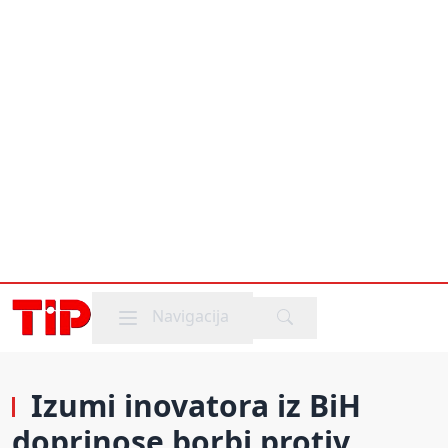
Mobile menu
Navigacija
Izumi inovatora iz BiH
doprinose borbi protiv