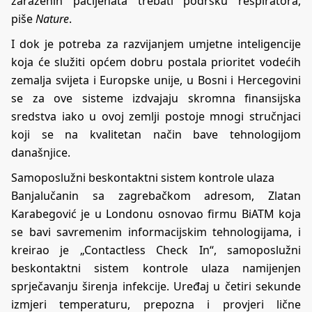
zaraženih pacijenata trebati podršku respiratora,
piše
Nature
.
I dok je potreba za razvijanjem umjetne inteligencije
koja će služiti općem dobru postala prioritet vodećih
zemalja svijeta i Europske unije, u Bosni i Hercegovini
se za ove sisteme izdvajaju skromna finansijska
sredstva iako u ovoj zemlji postoje mnogi stručnjaci
koji se na kvalitetan način bave tehnologijom
današnjice.
Samoposlužni beskontaktni sistem kontrole ulaza
Banjalučanin sa zagrebačkom adresom, Zlatan
Karabegović je u Londonu osnovao firmu BiATM koja
se bavi savremenim informacijskim tehnologijama, i
kreirao je „Contactless Check In“, samoposlužni
beskontaktni sistem kontrole ulaza namijenjen
sprječavanju širenja infekcije. Uređaj u četiri sekunde
izmjeri temperaturu, prepozna i provjeri lične