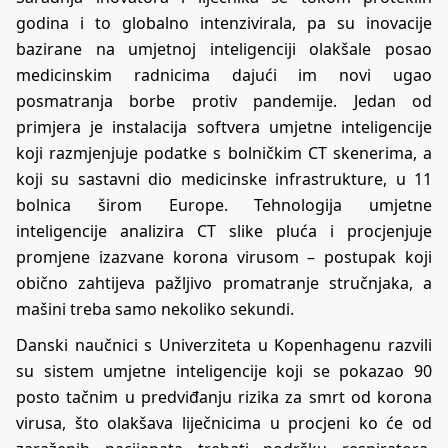
godina i to globalno intenzivirala, pa su inovacije
bazirane na umjetnoj inteligenciji olakšale posao
medicinskim radnicima dajući im novi ugao
posmatranja borbe protiv pandemije. Jedan od
primjera je instalacija softvera umjetne inteligencije
koji razmjenjuje podatke s bolničkim CT skenerima, a
koji su sastavni dio medicinske infrastrukture, u 11
bolnica širom Europe. Tehnologija umjetne
inteligencije analizira CT slike pluća i procjenjuje
promjene izazvane korona virusom – postupak koji
obično zahtijeva pažljivo promatranje stručnjaka, a
mašini treba samo nekoliko sekundi.
Danski naučnici s Univerziteta u Kopenhagenu razvili
su sistem umjetne inteligencije koji se pokazao 90
posto tačnim u predviđanju rizika za smrt od korona
virusa, što olakšava liječnicima u procjeni ko će od