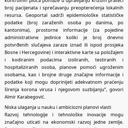
kontrolnih ploča pomaže u upravljanju krizom prateći
broj pacijenata i sprečavanju preopterećenja lokalnih
resursa. Geoportal sadrži epidemiološke statističke
podatke (broj zaraženih osoba po danima, po
kantonima), prostorne informacije (za pojedine
administrativne jedinice koliki je broj dnevno
potvrđenih slučajeva zaraze iznad ili ispod prosjeka
Bosne i Hercegovine) i interaktivne karte sa položajem
i kodiranim podacima izoliranih, testiranih i
hospitaliziranih osoba, planove pomoći ugroženim
osobama, kao i brojne druge značajne informacije i
podatke koji mogu doprinijeti adekvatnom praćenju
širenja korona virusa i njegovom suzbijanju”, govori
Almir Karabegović.
Niska ulaganja u nauku i ambiciozni planovi vlasti
Razvoj tehnologije i tehnološke inovacije mogu
značajno uticati na ekonomski razvoj jedne zemlje.