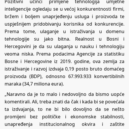
Pozitivni učinci primjene tehnologija umjetne
inteligencije ogledaju se u većoj konkurentnosti firmi,
bržem i boljem unaprjeđenju usluga i proizvoda te
uspješnijem pridobivanju korisnika od konkurencije.
Prema tome, ulaganje u istraživanja u domenu
tehnologije su jako bitna. Realnost u Bosni i
Hercegovini je da su ulaganja u nauku i tehnologiju
veoma niska. Prema podacima Agencije za statistiku
Bosne i Hercegovine iz 2019. godine, ova zemlja za
istraživanje i razvoj izdvaja 0,19 posto bruto domaćeg
proizvoda (BDP), odnosno 67.993.933 konvertibilnih
maraka (34,7 miliona eura).
„Naravno da je to malo i nedovoljno da bismo uopće
komentirali. Ali, treba znati da čak i kada bi se povećala
ta izdvajanja, to ne bi bilo dovoljno da se nešto
promijeni bez političke i ekonomske stabilnosti,
unapređenja institucionalnog okvira i zaštite