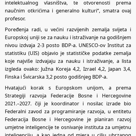
intelektualnog vlasništva, te otvorenosti prema
naučnim otkrićima i generalno kulturi“, smatra ovaj
profesor.
Poređenja radi, u većini razvijenih zemalja svijeta i
Europskoj uniji se za nauku i istraživanje na godišnjem
nivou izdvaja 2-3 posto BDP-a. UNESCO-ov Institut za
statistiku (UIS) objavio je statističke podatke zemalja
koje najviše izdvajaju za nauku i istraživanje, a lista
izgleda ovako: Južna Koreja 4,2, Izrael 4,2, Japan 3,4,
Finska i Švicarska 3,2 posto godišnjeg BDP-a.
Hvatajući korak s Europskom unijom, a prema
Strategiji razvoja Federacije Bosne i Hercegovine
2021.–2027. čiji je koordinator i nosilac izrade bio
Federalni zavod za programiranje razvoja, u entitetu
Federacija Bosne i Hercegovine je planiran razvoj
umjetne inteligencije te osnivanje instituta za umjetnu
inteligenciju, a kao jedna od mjera u cilju ubrzanog