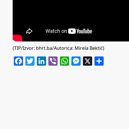
(TIP/Izvor:
bhrt.ba
/Autorica: Mirela Bektić)
Facebook
Twitter
LinkedIn
Viber
WhatsApp
Messenger
X
Share