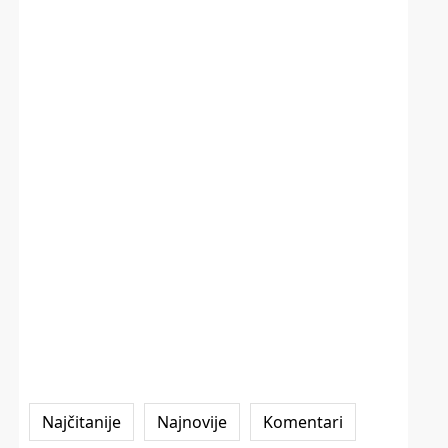
Najčitanije
Najnovije
Komentari