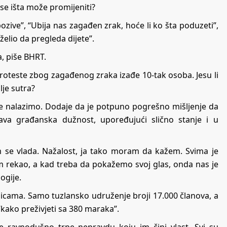
a se išta može promijeniti?
ozive”, “Ubija nas zagađen zrak, hoće li ko šta poduzeti”,
 želio da pregleda dijete”.
, piše
BHRT
.
proteste zbog zagađenog zraka izađe 10-tak osoba. Jesu li
lje sutra?
se nalazimo. Dodaje da je potpuno pogrešno mišljenje da
a građanska dužnost, upoređujući slično stanje i u
jim se vlada. Nažalost, ja tako moram da kažem. Svima je
sam rekao, a kad treba da pokažemo svoj glas, onda nas je
ogije.
icama. Samo tuzlansko udruženje broji 17.000 članova, a
kako preživjeti sa 380 maraka”.