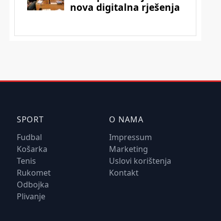
SPORT
O NAMA
Fudbal
Impressum
Košarka
Marketing
Tenis
Uslovi korištenja
Rukomet
Kontakt
Odbojka
Plivanje