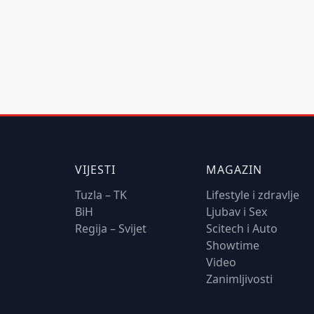
VIJESTI
MAGAZIN
Tuzla – TK
Lifestyle i zdravlje
BiH
Ljubav i Sex
Regija – Svijet
Scitech i Auto
Showtime
Video
Zanimljivosti