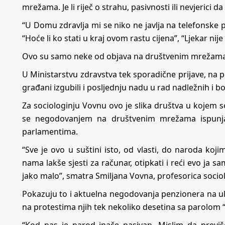
mrežama. Je li riječ o strahu, pasivnosti ili nevjerici d
“U Domu zdravlja mi se niko ne javlja na telefonske p
“Hoće li ko stati u kraj ovom rastu cijena”, “Ljekar nije
Ovo su samo neke od objava na društvenim mrežama
U Ministarstvu zdravstva tek sporadične prijave, na 
građani izgubili i posljednju nadu u rad nadležnih i bo
Za sociologinju Vovnu ovo je slika društva u kojem 
se negodovanjem na društvenim mrežama ispunjav
parlamentima.
“Sve je ovo u suštini isto, od vlasti, do naroda ko
nama lakše sjesti za računar, otipkati i reći evo ja 
jako malo”, smatra Smiljana Vovna, profesorica sociol
Pokazuju to i aktuelna negodovanja penzionera na ul
na protestima njih tek nekoliko desetina sa parolom “