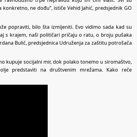
e ravnodušno trpe nepravdu koju im čini vlast. Svi su
eba konkretno, ne dođu”, ističe Vehid Jahić, predsjednik GO
že popraviti, bilo šta izmijeniti. Evo vidimo sada kad su
raj s krajem, naši političari pričaju o ratu, o broju pušaka
rdana Bulić, predsjednica Udruženja za zaštitu potrošača
no kupuje socijalni mir, dok polako tonemo u siromaštvo,
jbolje predstaviti na društvenim mrežama. Kako reče