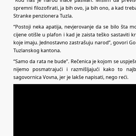
“Kod nas je narod inače pasivan. Mislim da previš
spremni filozofirati, ja bih ovo, ja bih ono, a kad tr
Stranke penzionera Tuzla.
“Postoji neka apatija, nevjerovanje da se bilo šta mo
cijene otišle u plafon i kad je zaista teško sastaviti k
koje imaju. Jednostavno zastrašuju narod”, govori Go
Tuzlanskog kantona.
“Samo da rata ne bude”. Rečenica je kojom se uspješ
nijemo posmatrajući i razmišljajući kako to na
sagovornica Vovna, jer je lakše napisati, nego reći.