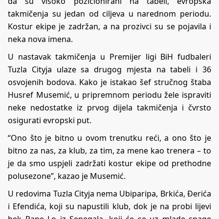
da su visoko pozicionirani na tabeli, evropska
takmičenja su jedan od ciljeva u narednom periodu.
Kostur ekipe je zadržan, a na prozivci su se pojavila i
neka nova imena.
U nastavak takmičenja u Premijer ligi BiH fudbaleri
Tuzla Cityja ulaze sa drugog mjesta na tabeli i 36
osvojenih bodova. Kako je istakao šef stručnog štaba
Husref Musemić, u pripremnom periodu žele ispraviti
neke nedostatke iz prvog dijela takmičenja i čvrsto
osigurati evropski put.
“Ono što je bitno u ovom trenutku reći, a ono što je
bitno za nas, za klub, za tim, za mene kao trenera – to
je da smo uspjeli zadržati kostur ekipe od prethodne
polusezone”, kazao je Musemić.
U redovima Tuzla Cityja nema Ubiparipa, Brkića, Đerića
i Efendića, koji su napustili klub, dok je na probi lijevi
bek Pape Lo iz Senegala, koji će se uz mlade snage