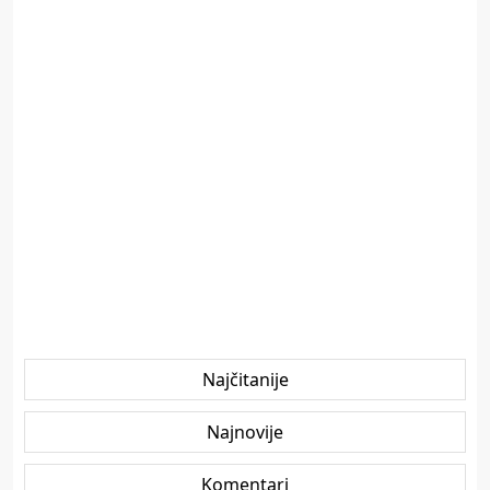
Najčitanije
Najnovije
Komentari