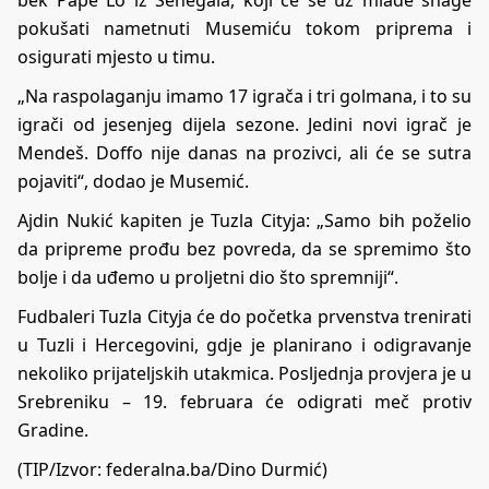
pokušati nametnuti Musemiću tokom priprema i
osigurati mjesto u timu.
„Na raspolaganju imamo 17 igrača i tri golmana, i to su
igrači od jesenjeg dijela sezone. Jedini novi igrač je
Mendeš. Doffo nije danas na prozivci, ali će se sutra
pojaviti“, dodao je Musemić.
Ajdin Nukić kapiten je Tuzla Cityja: „Samo bih poželio
da pripreme prođu bez povreda, da se spremimo što
bolje i da uđemo u proljetni dio što spremniji“.
Fudbaleri Tuzla Cityja će do početka prvenstva trenirati
u Tuzli i Hercegovini, gdje je planirano i odigravanje
nekoliko prijateljskih utakmica. Posljednja provjera je u
Srebreniku – 19. februara će odigrati meč protiv
Gradine.
(TIP/Izvor: federalna.ba/Dino Durmić)