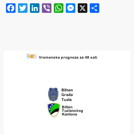
Facebook
Twitter
LinkedIn
Viber
WhatsApp
Messenger
X
Share