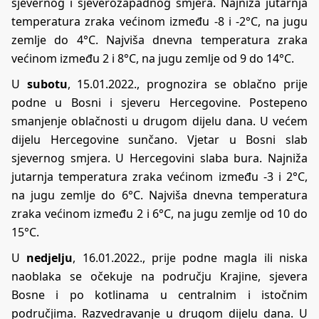
sjevernog i sjeverozapadnog smjera. Najniža jutarnja
temperatura zraka većinom između -8 i -2°C, na jugu
zemlje do 4°C. Najviša dnevna temperatura zraka
većinom između 2 i 8°C, na jugu zemlje od 9 do 14°C.
U
subotu
, 15.01.2022., prognozira se oblačno prije
podne u Bosni i sjeveru Hercegovine. Postepeno
smanjenje oblačnosti u drugom dijelu dana. U većem
dijelu Hercegovine sunčano. Vjetar u Bosni slab
sjevernog smjera. U Hercegovini slaba bura. Najniža
jutarnja temperatura zraka većinom između -3 i 2°C,
na jugu zemlje do 6°C. Najviša dnevna temperatura
zraka većinom između 2 i 6°C, na jugu zemlje od 10 do
15°C.
U
nedjelju
, 16.01.2022., prije podne magla ili niska
naoblaka se očekuje na području Krajine, sjevera
Bosne i po kotlinama u centralnim i istočnim
područjima. Razvedravanje u drugom dijelu dana. U