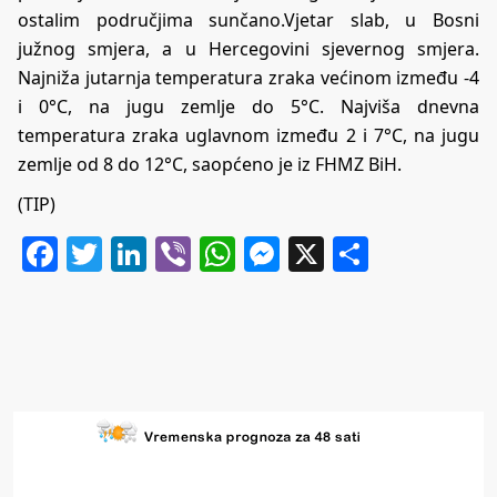
ostalim područjima sunčano.Vjetar slab, u Bosni
južnog smjera, a u Hercegovini sjevernog smjera.
Najniža jutarnja temperatura zraka većinom između -4
i 0°C, na jugu zemlje do 5°C. Najviša dnevna
temperatura zraka uglavnom između 2 i 7°C, na jugu
zemlje od 8 do 12°C, saopćeno je iz FHMZ BiH.
(TIP)
Facebook
Twitter
LinkedIn
Viber
WhatsApp
Messenger
X
Share