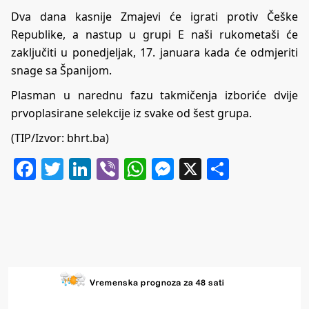
Dva dana kasnije Zmajevi će igrati protiv Češke
Republike, a nastup u grupi E naši rukometaši će
zaključiti u ponedjeljak, 17. januara kada će odmjeriti
snage sa Španijom.
Plasman u narednu fazu takmičenja izboriće dvije
prvoplasirane selekcije iz svake od šest grupa.
(TIP/Izvor: bhrt.ba)
Facebook
Twitter
LinkedIn
Viber
WhatsApp
Messenger
X
Share