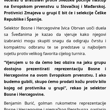
večeras u Bratislavi protiv Švedske počinje nastup
na Evropskom prvenstvu u Slovačkoj i Mađarskoj.
Protivnici Zmajeva u grupi E bit će i selekcije Češke
Republike i Španije.
Selektor Bosne i Hercegovine Ivica Obrvan uoči duela
sa Šveđanima je kazao da vjeruje kako njegovi
izabranici mogu skupiti snagu da odigraju čvrstu i
kompaktnu odbranu te se predstave u najboljem
svjetlu protiv velikog favorita cijelog turnira.
“Vjerujem u to da ćemo bez obzira na jaku grupu
dostojno prezentirati reprezentaciju Bosne i
Hercegovine na ovom Evropskom prvenstvu. I ako
budemo gubili, skupo ćemo prodati kožu protiv bilo
kojeg od protivnika u grupi“, rekao je selektor
Bosne i Hercegovine.
Benjamin Burić, golman rukometne reprezentacije
Bosne i Hercegovine i njemačkog Flensburga, naglasio