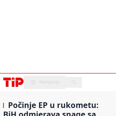
Mobile menu
Navigacija
Počinje EP u rukometu:
BiH odmjerava snage sa