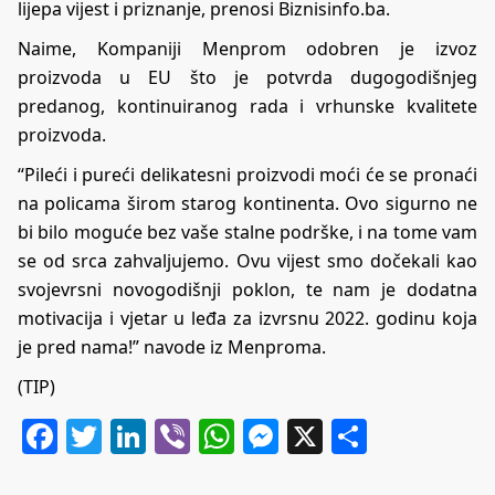
lijepa vijest i priznanje, prenosi Biznisinfo.ba.
Naime, Kompaniji Menprom odobren je izvoz
proizvoda u EU što je potvrda dugogodišnjeg
predanog, kontinuiranog rada i vrhunske kvalitete
proizvoda.
“Pileći i pureći delikatesni proizvodi moći će se pronaći
na policama širom starog kontinenta. Ovo sigurno ne
bi bilo moguće bez vaše stalne podrške, i na tome vam
se od srca zahvaljujemo. Ovu vijest smo dočekali kao
svojevrsni novogodišnji poklon, te nam je dodatna
motivacija i vjetar u leđa za izvrsnu 2022. godinu koja
je pred nama!” navode iz Menproma.
(TIP)
Facebook
Twitter
LinkedIn
Viber
WhatsApp
Messenger
X
Share