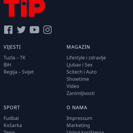
VIJESTI
MAGAZIN
Tuzla – TK
Lifestyle i zdravlje
BiH
Ljubav i Sex
Regija – Svijet
Scitech i Auto
Showtime
Video
Zanimljivosti
SPORT
O NAMA
Fudbal
Impressum
Košarka
Marketing
Tenis
Uslovi korištenja