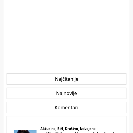
Najčitanije
Najnovije
Komentari