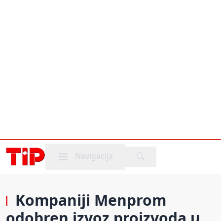
Mobile menu
Navigacija
Kompaniji Menprom
odobren izvoz proizvoda u