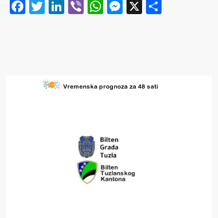
Facebook
Twitter
LinkedIn
Viber
WhatsApp
Messenger
X
Share