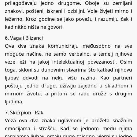
prilagođavaju jedno drugome. Oboje su zemljani
znakovi, pošteni, iskreni i ozbiljni. Vole živjeti mirno i
ležerno. Kroz godine se jako povežu i razumiju čak i
kad nitko ništa ne govori.
6. Vaga i Blizanci
Ova dva znaka komuniciraju međusobno na sve
moguće načine, ne samo verbalno, a temelj njihove
veze leži na jakoj intelektualnoj povezanosti. Osim
toga, skloni su duhovnim stvarima što katkad njihovu
ljubav odvodi na neku višu razinu. Kao partneri
poštuju jedno drugo, uživaju zajedno u skladnom i
mirnom životu, a pritom se rado druže s drugim
ljudima.
7. Škorpion i Rak
Veza ova dva znaka uglavnom je prožeta snažnim
emocijama i strašću. Kad se jednom među njima
rasplamsa ljubav, ostaju dugo zajedno, vjerni su jedno