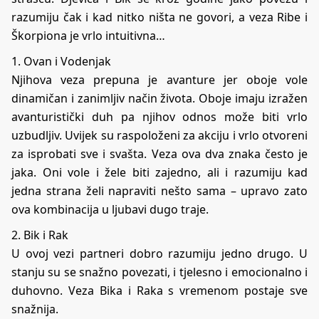
razumiju čak i kad nitko ništa ne govori, a veza Ribe i
Škorpiona je vrlo intuitivna…
1. Ovan i Vodenjak
Njihova veza prepuna je avanture jer oboje vole
dinamičan i zanimljiv način života. Oboje imaju izražen
avanturistički duh pa njihov odnos može biti vrlo
uzbudljiv. Uvijek su raspoloženi za akciju i vrlo otvoreni
za isprobati sve i svašta. Veza ova dva znaka često je
jaka. Oni vole i žele biti zajedno, ali i razumiju kad
jedna strana želi napraviti nešto sama – upravo zato
ova kombinacija u ljubavi dugo traje.
2. Bik i Rak
U ovoj vezi partneri dobro razumiju jedno drugo. U
stanju su se snažno povezati, i tjelesno i emocionalno i
duhovno. Veza Bika i Raka s vremenom postaje sve
snažnija.