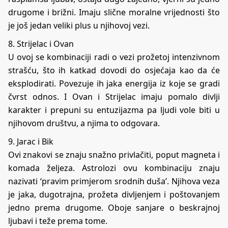
drugome i brižni. Imaju slične moralne vrijednosti što
je još jedan veliki plus u njihovoj vezi.
8. Strijelac i Ovan
U ovoj se kombinaciji radi o vezi prožetoj intenzivnom
strašću, što ih katkad dovodi do osjećaja kao da će
eksplodirati. Povezuje ih jaka energija iz koje se gradi
čvrst odnos. I Ovan i Strijelac imaju pomalo divlji
karakter i prepuni su entuzijazma pa ljudi vole biti u
njihovom društvu, a njima to odgovara.
9. Jarac i Bik
Ovi znakovi se znaju snažno privlačiti, poput magneta i
komada željeza. Astrolozi ovu kombinaciju znaju
nazivati ‘pravim primjerom srodnih duša’. Njihova veza
je jaka, dugotrajna, prožeta divljenjem i poštovanjem
jedno prema drugome. Oboje sanjare o beskrajnoj
ljubavi i teže prema tome.