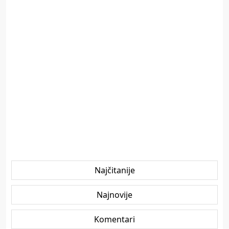
Najčitanije
Najnovije
Komentari