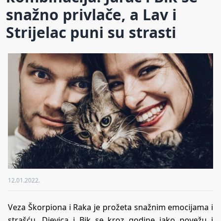
snažno privlače, a Lav i
Strijelac puni su strasti
12.01.2022.
Veza Škorpiona i Raka je prožeta snažnim emocijama i
strašću. Djevica i Bik se kroz godine jako povežu i