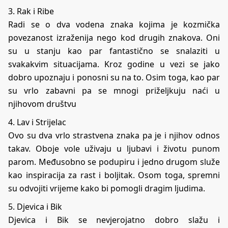
3. Rak i Ribe
Radi se o dva vodena znaka kojima je kozmička
povezanost izraženija nego kod drugih znakova. Oni
su u stanju kao par fantastično se snalaziti u
svakakvim situacijama. Kroz godine u vezi se jako
dobro upoznaju i ponosni su na to. Osim toga, kao par
su vrlo zabavni pa se mnogi priželjkuju naći u
njihovom društvu
4. Lav i Strijelac
Ovo su dva vrlo strastvena znaka pa je i njihov odnos
takav. Oboje vole uživaju u ljubavi i životu punom
parom. Međusobno se podupiru i jedno drugom služe
kao inspiracija za rast i boljitak. Osom toga, spremni
su odvojiti vrijeme kako bi pomogli dragim ljudima.
5. Djevica i Bik
Djevica i Bik se nevjerojatno dobro slažu i