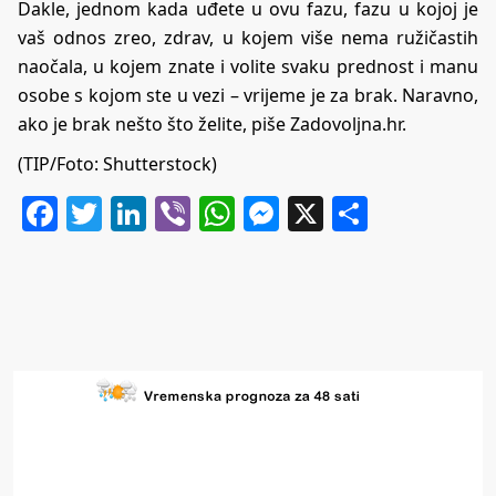
Dakle, jednom kada uđete u ovu fazu, fazu u kojoj je
vaš odnos zreo, zdrav, u kojem više nema ružičastih
naočala, u kojem znate i volite svaku prednost i manu
osobe s kojom ste u vezi – vrijeme je za brak. Naravno,
ako je brak nešto što želite, piše
Zadovoljna.hr
.
(TIP/Foto: Shutterstock)
Facebook
Twitter
LinkedIn
Viber
WhatsApp
Messenger
X
Share