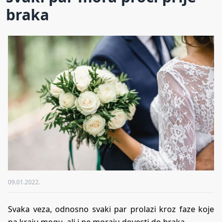
braka
09.01.2022.
Svaka veza, odnosno svaki par prolazi kroz faze koje
na kraju mogu, ali i ne moraju dovesti do braka.