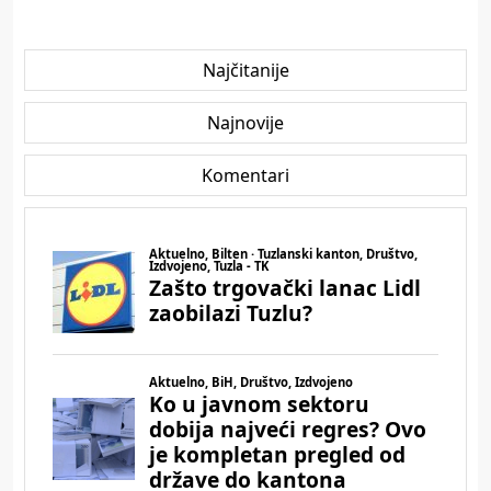
Najčitanije
Najnovije
Komentari