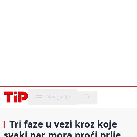
Mobile menu
Navigacija
Tri faze u vezi kroz koje
svaki par mora proći prije