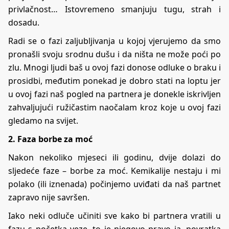
privlačnost… Istovremeno smanjuju tugu, strah i
dosadu.
Radi se o fazi zaljubljivanja u kojoj vjerujemo da smo
pronašli svoju srodnu dušu i da ništa ne može poći po
zlu. Mnogi ljudi baš u ovoj fazi donose odluke o braku i
prosidbi, međutim ponekad je dobro stati na loptu jer
u ovoj fazi naš pogled na partnera je donekle iskrivljen
zahvaljujući ružičastim naočalam kroz koje u ovoj fazi
gledamo na svijet.
2. Faza borbe za moć
Nakon nekoliko mjeseci ili godinu, dvije dolazi do
sljedeće faze – borbe za moć. Kemikalije nestaju i mi
polako (ili iznenada) počinjemo uviđati da naš partnet
zapravo nije savršen.
Iako neki odluče učiniti sve kako bi partnera vratili u
fazu s početka veze, to je njegovo pravo ja, povratka