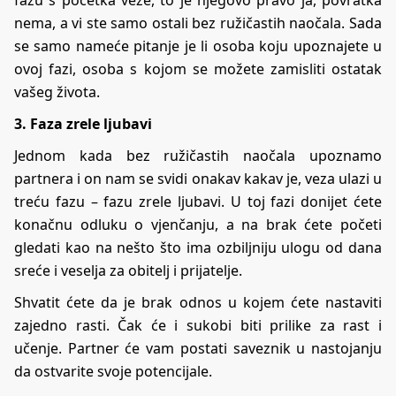
nema, a vi ste samo ostali bez ružičastih naočala. Sada
se samo nameće pitanje je li osoba koju upoznajete u
ovoj fazi, osoba s kojom se možete zamisliti ostatak
vašeg života.
3. Faza zrele ljubavi
Jednom kada bez ružičastih naočala upoznamo
partnera i on nam se svidi onakav kakav je, veza ulazi u
treću fazu – fazu zrele ljubavi. U toj fazi donijet ćete
konačnu odluku o vjenčanju, a na brak ćete početi
gledati kao na nešto što ima ozbiljniju ulogu od dana
sreće i veselja za obitelj i prijatelje.
Shvatit ćete da je brak odnos u kojem ćete nastaviti
zajedno rasti. Čak će i sukobi biti prilike za rast i
učenje. Partner će vam postati saveznik u nastojanju
da ostvarite svoje potencijale.