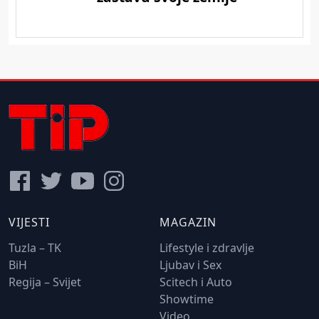
VIJESTI
MAGAZIN
Tuzla – TK
Lifestyle i zdravlje
BiH
Ljubav i Sex
Regija – Svijet
Scitech i Auto
Showtime
Video