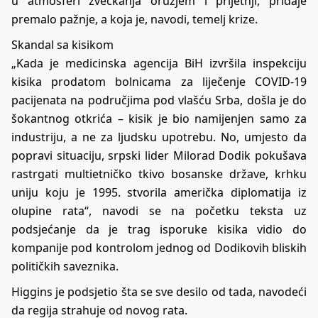
u atmosferi zveckanja oružjem i prijetnji, pridaje
premalo pažnje, a koja je, navodi, temelj krize.
Skandal sa kisikom
„Kada je medicinska agencija BiH izvršila inspekciju
kisika prodatom bolnicama za liječenje COVID-19
pacijenata na područjima pod vlašću Srba, došla je do
šokantnog otkrića – kisik je bio namijenjen samo za
industriju, a ne za ljudsku upotrebu. No, umjesto da
popravi situaciju, srpski lider Milorad Dodik pokušava
rastrgati multietničko tkivo bosanske države, krhku
uniju koju je 1995. stvorila američka diplomatija iz
olupine rata“, navodi se na početku teksta uz
podsjećanje da je trag isporuke kisika vidio do
kompanije pod kontrolom jednog od Dodikovih bliskih
političkih saveznika.
Higgins je podsjetio šta se sve desilo od tada, navodeći
da regija strahuje od novog rata.