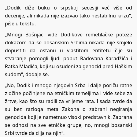
„Dodik diže buku o srpskoj secesiji već više od
decenije, ali nikada nije izazvao tako nestabilnu krizu“,
piše u tekstu.
„Mnogi Bošnjaci vide Dodikove remetilačke poteze
dokazom da se bosanskim Srbima nikada nije smjelo
dopustiti da ostanu u vlastitom entitetu čije su
stvaranje pomogli ljudi poput Radovana Karadžića i
Ratka Mladića, koji su osuđeni za genocid pred Haškim
sudom“, dodaje se.
„No, Dodik i mnogo njegovih Srba i dalje poriču ratne
zločine počinjene na etničkim temeljima i vide sebe za
žrtve, kao što su radili za vrijeme rata. I sada tvrde da
su bez razloga meta Zakona o zabrani negiranja
genocida koji je nametnuo visoki predstavnik. Zabrana
se odnosi na sve etničke grupe, no, mnogi bosanski
Srbi tvrde da cilja na njih“.