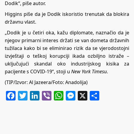
Dodik“, piše autor.
Higgins piše da je Dodik iskoristio trenutak da blokira
državnu vlast.
„Dodik je u četiri oka, kažu diplomate, naznačio da je
njegov primarni interes držati se van dometa državnih
tužilaca kako bi se eliminirao rizik da se vjerodostojni
izvještaji o teškoj korupciji ikada ozbiljno istraže –
uključujući skandal oko industrijskog kisika za
pacijente s COVID-19“, stoji u
New York Timesu
.
(TIP/Izvor:
Al Jazeera
/Foto: Anadolija)
Facebook
Twitter
LinkedIn
Viber
WhatsApp
Messenger
X
Share