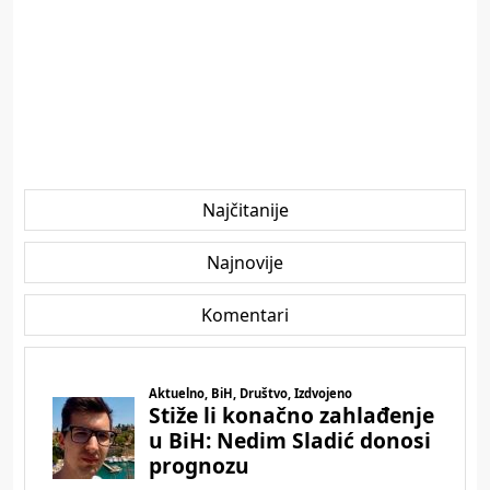
Najčitanije
Najnovije
Komentari