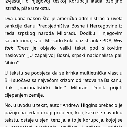
izvještaji o njegovoj teškoj korupciji ikada ozbiljno
istraže, piše u tekstu.
Dva dana nakon što je američka administracija uvela
sankcije članu Predsjedništva Bosne i Hercegovine iz
reda srpskog naroda Miloradu Dodiku i njegovim
saradnicima, kao i Mirsadu Kukiću iz stranke PDA,
New
York Times
je objavio veliki tekst pod slikovitim
naslovom „U zapaljivoj Bosni, srpski nacionalista pali
šibicu“.
U tekstu se podsjeća da se krhka multietnička vlast u
BiH suočava sa najvećom krizom od ratova na Balkanu,
dok „nacionalistički lider“ Milorad Dodik prijeti
cijepanjem zemlje.
No, u uvodu u tekst, autor Andrew Higgins prebacio je
pažnju na jedan drugi problem, koji, kako se navodi u
tekstu, ostaje u sjeni tenzija, a to je korupcija, kojoj se