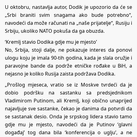
U oktobru, nastavlja autor, Dodik je upozorio da će se
„Srbi braniti svim snagama ako bude potrebno“,
navodeći da može računati na „naše prijatelje“, Rusiju i
Srbiju, ukoliko NATO pokuša da ga obuzda.
‘Kremlj stavio Dodika gdje mu je mjesto’
No, Srbija, stoji dalje, ne pokazuje interes da ponovi
ulogu koju je imala 90-tih godina, kada je slala oružje i
paravojne bande da podrže etničke rođake u BiH, a
nejasno je koliko Rusija zaista podržava Dodika.
„Prošlog mjeseca, vratio se iz Moskve tvrdeći da je
dobio podršku na sastanku sa predsjednikom
Vladimirom Putinom, ali Kremlj, koji obično unaprijed
najavljuje sve sastanke, čekao je danima da potvrdi da
se sastanak desio. Onda je srpskog lidera stavio tamo
gdje mu je mjesto, navodeći da je Putinov ‘glavni
događaj’ tog dana bila ‘konferencija o uglju’, a ne