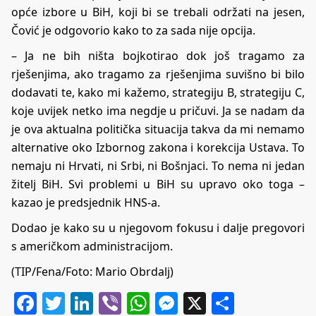
opće izbore u BiH, koji bi se trebali održati na jesen,
Čović je odgovorio kako to za sada nije opcija.
– Ja ne bih ništa bojkotirao dok još tragamo za
rješenjima, ako tragamo za rješenjima suvišno bi bilo
dodavati te, kako mi kažemo, strategiju B, strategiju C,
koje uvijek netko ima negdje u pričuvi. Ja se nadam da
je ova aktualna politička situacija takva da mi nemamo
alternative oko Izbornog zakona i korekcija Ustava. To
nemaju ni Hrvati, ni Srbi, ni Bošnjaci. To nema ni jedan
žitelj BiH. Svi problemi u BiH su upravo oko toga –
kazao je predsjednik HNS-a.
Dodao je kako su u njegovom fokusu i dalje pregovori
s američkom administracijom.
(TIP/Fena/Foto: Mario Obrdalj)
Facebook
Twitter
LinkedIn
Viber
WhatsApp
Messenger
X
Share