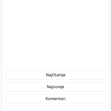
Najčitanije
Najnovije
Komentari