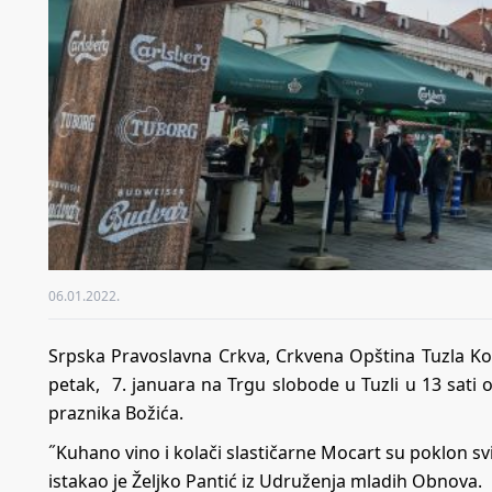
06.01.2022.
Srpska Pravoslavna Crkva, Crkvena Opština Tuzla Ko
petak, 7. januara na Trgu slobode u Tuzli u 13 sat
praznika Božića.
˝Kuhano vino i kolači slastičarne Mocart su poklon sv
istakao je Željko Pantić iz Udruženja mladih Obnova.