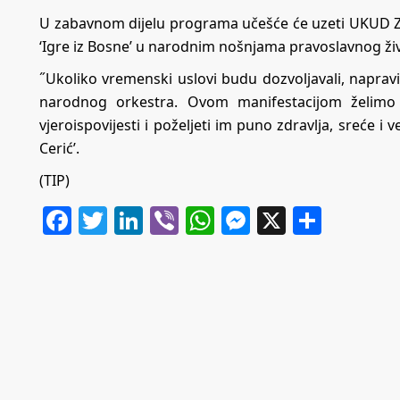
U zabavnom dijelu programa učešće će uzeti UKUD Zvo
‘Igre iz Bosne’ u narodnim nošnjama pravoslavnog živ
˝Ukoliko vremenski uslovi budu dozvoljavali, naprav
narodnog orkestra. Ovom manifestacijom želimo 
vjeroispovijesti i poželjeti im puno zdravlja, sreće i
Cerić’.
(TIP)
Facebook
Twitter
LinkedIn
Viber
WhatsApp
Messenger
X
Share