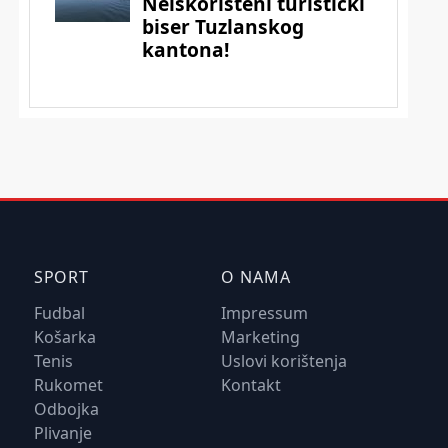
SPORT
O NAMA
Fudbal
Impressum
Košarka
Marketing
Tenis
Uslovi korištenja
Rukomet
Kontakt
Odbojka
Plivanje