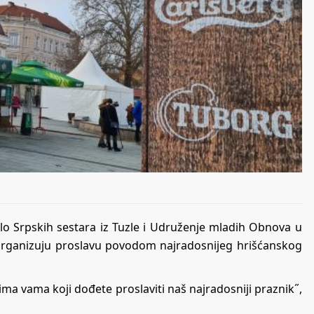
lo Srpskih sestara iz Tuzle i Udruženje mladih Obnova u
i organizuju proslavu povodom najradosnijeg hrišćanskog
ima vama koji dođete proslaviti naš najradosniji praznik˝,