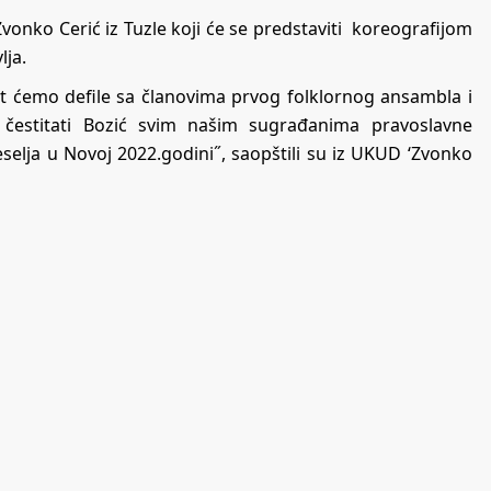
nko Cerić iz Tuzle koji će se predstaviti koreografijom
lja.
it ćemo defile sa članovima prvog folklornog ansambla i
čestitati Bozić svim našim sugrađanima pravoslavne
 veselja u Novoj 2022.godini˝, saopštili su iz UKUD ‘Zvonko