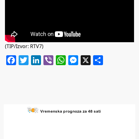
(TIP/Izvor: RTV7)
Facebook
Twitter
LinkedIn
Viber
WhatsApp
Messenger
X
Share