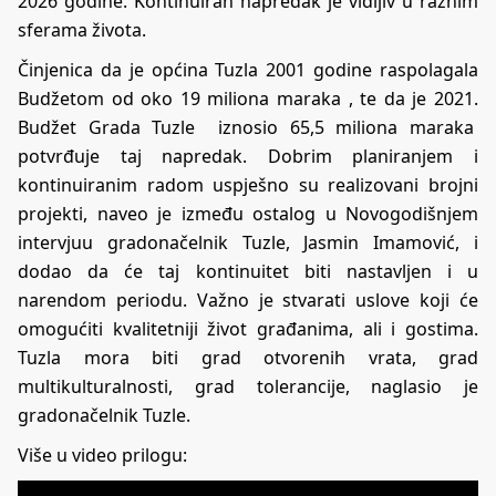
2026 godine. Kontinuiran napredak je vidljiv u raznim
sferama života.
Činjenica da je općina Tuzla 2001 godine raspolagala
Budžetom od oko 19 miliona maraka , te da je 2021.
Budžet Grada Tuzle iznosio 65,5 miliona maraka
potvrđuje taj napredak. Dobrim planiranjem i
kontinuiranim radom uspješno su realizovani brojni
projekti, naveo je između ostalog u Novogodišnjem
intervjuu gradonačelnik Tuzle, Jasmin Imamović, i
dodao da će taj kontinuitet biti nastavljen i u
narendom periodu. Važno je stvarati uslove koji će
omogućiti kvalitetniji život građanima, ali i gostima.
Tuzla mora biti grad otvorenih vrata, grad
multikulturalnosti, grad tolerancije, naglasio je
gradonačelnik Tuzle.
Više u video prilogu: