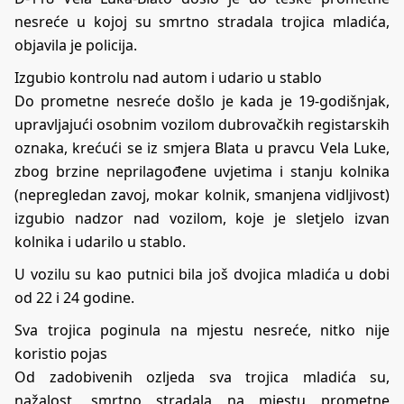
nesreće u kojoj su smrtno stradala trojica mladića,
objavila je policija.
Izgubio kontrolu nad autom i udario u stablo
Do prometne nesreće došlo je kada je 19-godišnjak,
upravljajući osobnim vozilom dubrovačkih registarskih
oznaka, krećući se iz smjera Blata u pravcu Vela Luke,
zbog brzine neprilagođene uvjetima i stanju kolnika
(nepregledan zavoj, mokar kolnik, smanjena vidljivost)
izgubio nadzor nad vozilom, koje je sletjelo izvan
kolnika i udarilo u stablo.
U vozilu su kao putnici bila još dvojica mladića u dobi
od 22 i 24 godine.
Sva trojica poginula na mjestu nesreće, nitko nije
koristio pojas
Od zadobivenih ozljeda sva trojica mladića su,
nažalost, smrtno stradala na mjestu prometne