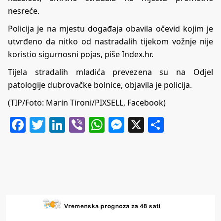
nesreće.
Policija je na mjestu događaja obavila očevid kojim je
utvrđeno da nitko od nastradalih tijekom vožnje nije
koristio sigurnosni pojas, piše
Index.hr
.
Tijela stradalih mladića prevezena su na Odjel
patologije dubrovačke bolnice, objavila je policija.
(TIP/Foto: Marin Tironi/PIXSELL, Facebook)
Facebook
Twitter
LinkedIn
Viber
WhatsApp
Messenger
X
Share