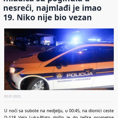
nesreći, najmlađi je imao
19. Niko nije bio vezan
02.01.2022.
U noći sa subote na nedjelju, u 00:45, na dionici ceste
D-118 Vela Luka-Blato došlo je do teške prometne