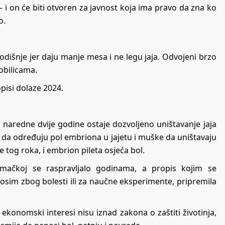
– i on će biti otvoren za javnost koja ima pravo da zna ko
o.
dišnje jer daju manje mesa i ne legu jaja. Odvojeni brzo
robilicama.
opisi dolaze 2024.
U naredne dvije godine ostaje dozvoljeno uništavanje jaja
o da određuju pol embriona u jajetu i muške da uništavaju
 tog roka, i embrion pileta osjeća bol.
čkoj se raspravljalo godinama, a propis kojim se
osim zbog bolesti ili za naučne eksperimente, pripremila
konomski interesi nisu iznad zakona o zaštiti životinja,