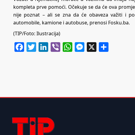
kompleta prve pomoći. Očekuje se da će ova promje
nije poznat – ali se zna da će obaveza važiti i p
automobile, kamione i autobuse, prenosi Fosku.ba.
(TIP/Foto: Ilustracija)
Facebook
Twitter
LinkedIn
Viber
WhatsApp
Messenger
X
Share