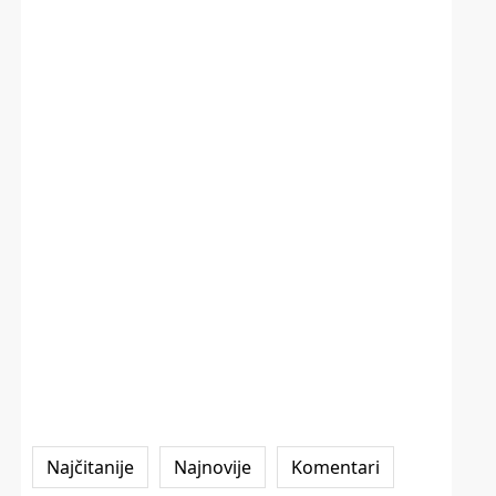
Najčitanije
Najnovije
Komentari