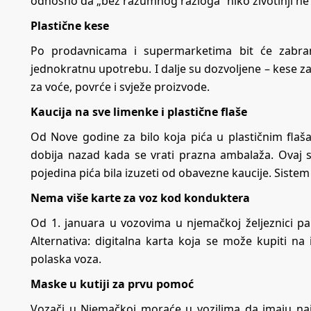
odnosno da „bez razumnog razloga“ niko životinji ne 
Plastične kese
Po prodavnicama i supermarketima bit će zabranj
jednokratnu upotrebu. I dalje su dozvoljene – kese za
za voće, povrće i svježe proizvode.
Kaucija na sve limenke i plastične flaše
Od Nove godine za bilo koja pića u plastičnim flaš
dobija nazad kada se vrati prazna ambalaža. Ovaj s
pojedina pića bila izuzeti od obavezne kaucije. Siste
Nema više karte za voz kod konduktera
Od 1. januara u vozovima u njemačkoj željeznici p
Alternativa: digitalna karta koja se može kupiti na
polaska voza.
Maske u kutiji za prvu pomoć
Vozači u Njemačkoj moraće u vozilima da imaju na