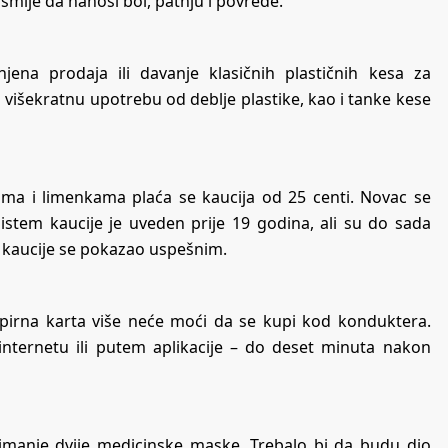
smije da nanosi bol, patnju i povrede.
ena prodaja ili davanje klasičnih plastičnih kesa za
 višekratnu upotrebu od deblje plastike, kao i tanke kese
ama i limenkama plaća se kaucija od 25 centi. Novac se
istem kaucije je uveden prije 19 godina, ali su do sada
m kaucije se pokazao uspešnim.
apirna karta više neće moći da se kupi kod konduktera.
 internetu ili putem aplikacije – do deset minuta nakon
jmanje dvije medicinske maske. Trebalo bi da budu dio