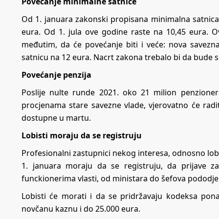
Povećanje minimalne satnice
Od 1. januara zakonski propisana minimalna satnica i
eura. Od 1. jula ove godine raste na 10,45 eura. O
međutim, da će povećanje biti i veće: nova save
satnicu na 12 eura. Nacrt zakona trebalo bi da bude
Povećanje penzija
Poslije nulte runde 2021. oko 21 milion penzione
procjenama stare savezne vlade, vjerovatno će radi
dostupne u martu.
Lobisti moraju da se registruju
Profesionalni zastupnici nekog interesa, odnosno lobi
1. januara moraju da se registruju, da prijave 
funckionerima vlasti, od ministara do šefova pododjel
Lobisti će morati i da se pridržavaju kodeksa pona
novčanu kaznu i do 25.000 eura.