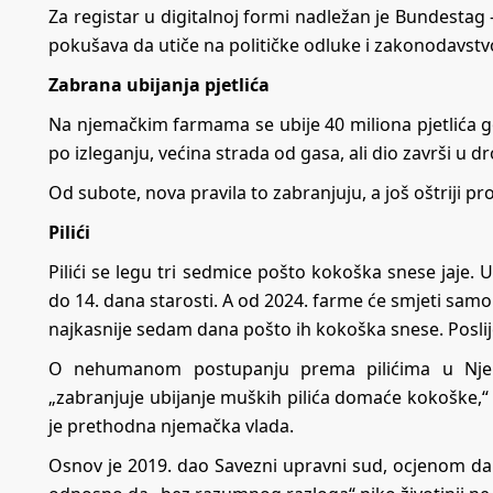
Za registar u digitalnoj formi nadležan je Bundestag 
pokušava da utiče na političke odluke i zakonodavstv
Zabrana ubijanja pjetlića
Na njemačkim farmama se ubije 40 miliona pjetlića go
po izleganju, većina strada od gasa, ali dio završi u d
Od subote, nova pravila to zabranjuju, a još oštriji pr
Pilići
Pilići se legu tri sedmice pošto kokoška snese jaje. 
do 14. dana starosti. A od 2024. farme će smjeti sam
najkasnije sedam dana pošto ih kokoška snese. Poslije
O nehumanom postupanju prema pilićima u Njema
„zabranjuje ubijanje muških pilića domaće kokoške,“ 
je prethodna njemačka vlada.
Osnov je 2019. dao Savezni upravni sud, ocjenom da e