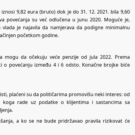
znosi 9,82 eura (bruto) dok je do 31. 12. 2021. bila 9,60
va povećanja su već odlučena u junu 2020. Moguće je,
zna vlada je najavila da namjerava da podigne minimalnu
 sačinjen početkom godine.
ra mogu da očekuju veće penzije od jula 2022. Prema
ti o povećanju između 4 i 6 odsto. Konačne brojke biće
sti, plaćeni su da političarima promovišu neki interes: od
za koga rade uz podatke o klijentima i sastancima sa
jenja.
šanja, a ko se ne bude pridržavao pravila rizikovat će