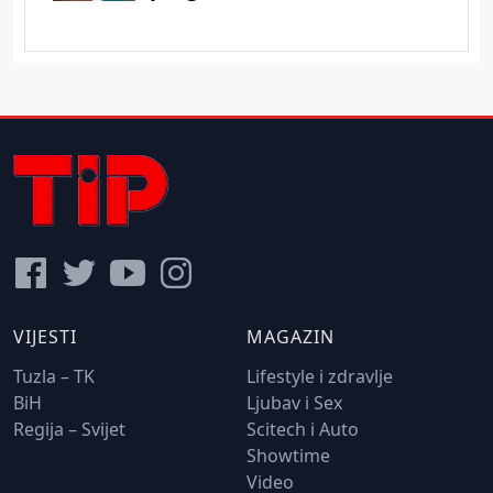
VIJESTI
MAGAZIN
Tuzla – TK
Lifestyle i zdravlje
BiH
Ljubav i Sex
Regija – Svijet
Scitech i Auto
Showtime
Video