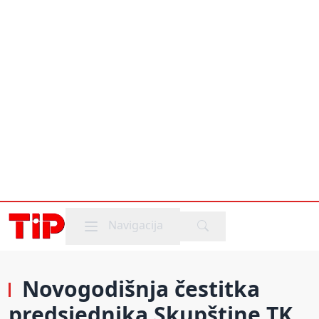
Mobile menu
Navigacija
Novogodišnja čestitka
predsjednika Skupštine TK