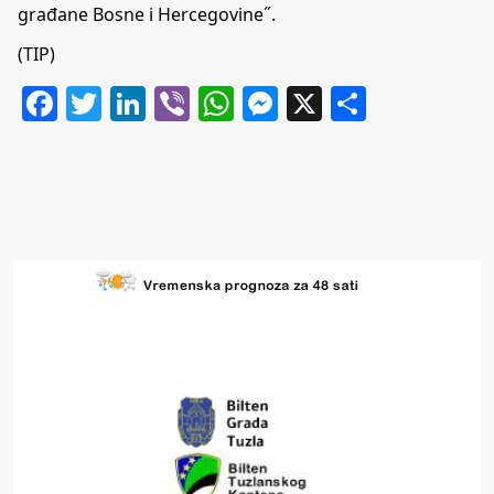
građane Bosne i Hercegovine˝.
(TIP)
Facebook
Twitter
LinkedIn
Viber
WhatsApp
Messenger
X
Share