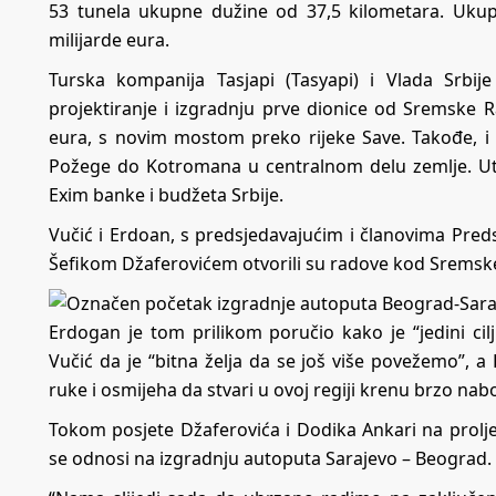
53 tunela ukupne dužine od 37,5 kilometara. Ukupna
milijarde eura.
Turska kompanija Tasjapi (Tasyapi) i Vlada Srbije
projektiranje i izgradnju prve dionice od Sremske 
eura, s novim mostom preko rijeke Save. Takođe, i
Požege do Kotromana u centralnom delu zemlje. Utv
Exim banke i budžeta Srbije.
Vučić i Erdoan, s predsjedavajućim i članovima Pr
Šefikom Džaferovićem otvorili su radove kod Sremske
Erdogan je tom prilikom poručio kako je “jedini cil
Vučić da je “bitna želja da se još više povežemo”,
ruke i osmijeha da stvari u ovoj regiji krenu brzo nabo
Tokom posjete Džaferovića i Dodika Ankari na prol
se odnosi na izgradnju autoputa Sarajevo – Beograd.