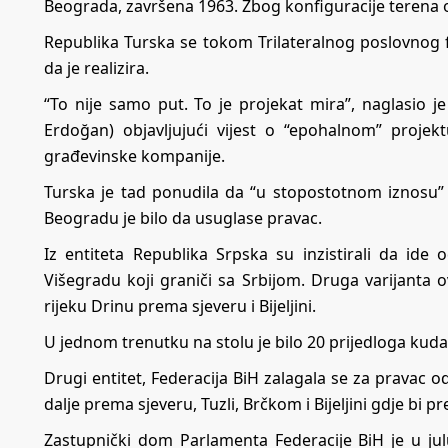
Beograda, završena 1963. Zbog konfiguracije terena o
Republika Turska se tokom Trilateralnog poslovnog 
da je realizira.
“To nije samo put. To je projekat mira”, naglasio 
Erdoğan) objavljujući vijest o “epohalnom” proje
građevinske kompanije.
Turska je tad ponudila da “u stopostotnom iznosu” 
Beogradu je bilo da usuglase pravac.
Iz entiteta Republika Srpska su inzistirali da id
Višegradu koji graniči sa Srbijom. Druga varijanta 
rijeku Drinu prema sjeveru i Bijeljini.
U jednom trenutku na stolu je bilo 20 prijedloga kuda
Drugi entitet, Federacija BiH zalagala se za pravac o
dalje prema sjeveru, Tuzli, Brčkom i Bijeljini gdje bi pr
Zastupnički dom Parlamenta Federacije BiH je u julu