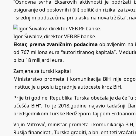
“Osnovna svrha Eksarovih aktivnosti je podržati 
osiguranje od poslovnih i (ili) političkih rizika, za i
i srednjim poduzećima pri ulasku na nova tržišta”, n
Igor Šuvalov, direktor VEB.RF banke.
Eksar, prema zvaničnim podacima
objavljenim na i
od 767 miliona eura “autoriziranog kapitala”. Međuti
blizu 18 milijardi eura.
Zamjena za turski kapital
Ministarstvo prometa i komunikacija BiH nije odgo
institucije u poslu izgradnje autoceste kroz BiH.
Prije tri godine, Republika Turska obećala je da će “u
učešća BiH”. To je 2018.godine najavio tadašnji čl
predsjednikom Turske Redžepom Tajipom Erdoanom
Vojin Mitrović, ministar prometa i komunikacija BiH,
Rusija financirati, Turska graditi, a bh. entiteti vraćati 