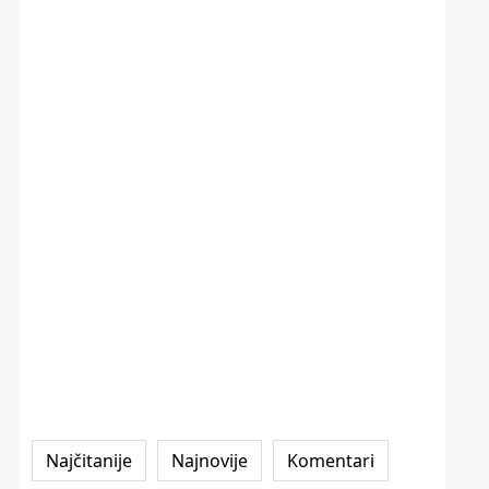
Najčitanije
Najnovije
Komentari