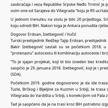
saobraćaja i veza Republike Srpske Neđo Trninić je 
osim one od Sarajeva do Višegrada “koju je RS ucrtal
U jednom trenutku na stolu je bilo 20 prijedloga. Sr
koju odredi BiH. Nakon toga je Ankara ponudila rješe
Dogovor Erdoan, Izetbegović i Vučić
Turski predsjednik Redžep Tajip Erdoan, predsjednik S
Bakir Izetbegović sastali su se početkom 2018. u 
“prstenastu” autocestu ili kombinaciju autoceste i b
“To je sjajan projekat, koji bi bio izveden bez kredi
saopćio je 29. januara 2018. Izetbegović, koji je i p
(SDA).
Početkom 2019. godine dogovoreno je da ide trasa
Tuzle, Brčkog i Bijeljine za Kuzmin u Srbiji, te tras
Višegrada do Vardišta u Srbiji, s konekcijom od Pala 
Tad je saopćeno da je na trasi kroz BiH potrebno izg