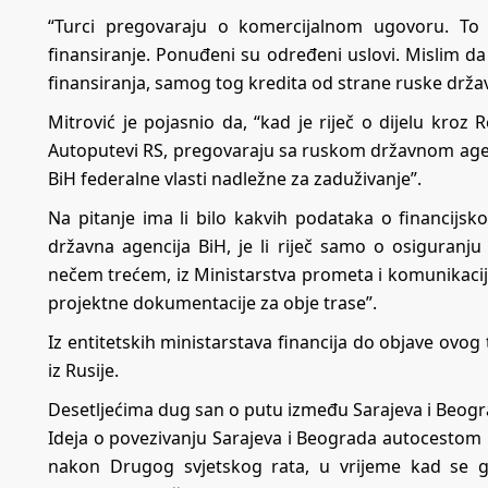
“Turci pregovaraju o komercijalnom ugovoru. To 
finansiranje. Ponuđeni su određeni uslovi. Mislim 
finansiranja, samog tog kredita od strane ruske držav
Mitrović je pojasnio da, “kad je riječ o dijelu kroz 
Autoputevi RS, pregovaraju sa ruskom državnom agenc
BiH federalne vlasti nadležne za zaduživanje”.
Na pitanje ima li bilo kakvih podataka o financijs
državna agencija BiH, je li riječ samo o osiguranju
nečem trećem, iz Ministarstva prometa i komunikacija 
projektne dokumentacije za obje trase”.
Iz entitetskih ministarstava financija do objave ovog
iz Rusije.
Desetljećima dug san o putu između Sarajeva i Beog
Ideja o povezivanju Sarajeva i Beograda autocestom i
nakon Drugog svjetskog rata, u vrijeme kad se gr