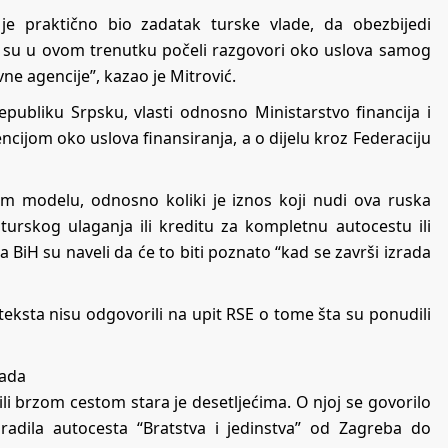
je praktično bio zadatak turske vlade, da obezbijedi
da su u ovom trenutku počeli razgovori oko uslova samog
ne agencije”, kazao je Mitrović.
Republiku Srpsku, vlasti odnosno Ministarstvo financija i
ijom oko uslova finansiranja, a o dijelu kroz Federaciju
kom modelu, odnosno koliki je iznos koji nudi ova ruska
 turskog ulaganja ili kreditu za kompletnu autocestu ili
BiH su naveli da će to biti poznato “kad se završi izrada
 teksta nisu odgovorili na upit RSE o tome šta su ponudili
rada
li brzom cestom stara je desetljećima. O njoj se govorilo
adila autocesta “Bratstva i jedinstva” od Zagreba do