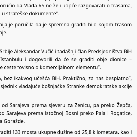
poručio da Vlada RS ne želi uopće razgovarati o trasama,
a u strateške dokumente”.
bija je poručila da je spremna graditi bilo kojom trasom
nje.
rbije Aleksandar Vučić i tadašnji član Predsjedništva BiH
Istanbulu i dogovorili da će se graditi obje dionice –
rze ceste “ovisno o komercijalnom elementu”.
ta, bez ikakvog učešća BiH. Praktično, za nas besplatno”,
redsjednik vladajuće bošnjačke Stranke demokratske akcije
 od Sarajeva prema sjeveru za Zenicu, pa preko Žepča,
a od Sarajeva prema istočnoj Bosni preko Pala i Rogatice,
za Goražde.
raditi 133 mosta ukupne dužine od 25,8 kilometara, kao i