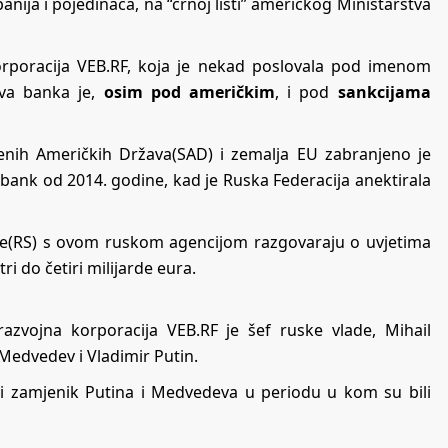
nija i pojedinaca, na “crnoj listi” američkog Ministarstva
korporacija VEB.RF, koja je nekad poslovala pod imenom
va banka je,
osim pod američkim
, i pod
sankcijama
jenih Američkih Država(SAD) i zemalja EU zabranjeno je
nk od 2014. godine, kad je Ruska Federacija anektirala
pske(RS) s ovom ruskom agencijom razgovaraju o uvjetima
ri do četiri milijarde eura.
zvojna korporacija VEB.RF je šef ruske vlade, Mihail
 Medvedev i Vladimir Putin.
vi zamjenik Putina i Medvedeva u periodu u kom su bili