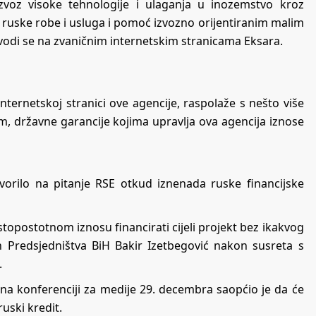
izvoz visoke tehnologije i ulaganja u inozemstvo kroz
zvoz ruske robe i usluga i pomoć izvozno orijentiranim malim
avodi se na zvaničnim internetskim stranicama Eksara.
nternetskoj stranici ove agencije, raspolaže s nešto više
m, državne garancije kojima upravlja ova agencija iznose
vorilo na pitanje RSE otkud iznenada ruske financijske
 stopostotnom iznosu financirati cijeli projekt bez ikakvog
an Predsjedništva BiH Bakir Izetbegović nakon susreta s
.
 na konferenciji za medije 29. decembra saopćio je da će
ruski kredit.