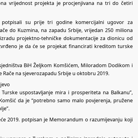
 vrijednost projekta je procjenjivana na tri do četiri
 potpisali su prije tri godine komercijalni ugovor za
Rače do Kuzmina, na zapadu Srbije, vrijedan 250 miliona
 izradu projektno-tehničke dokumentacije za dionicu od
rđeno je da će se projekat financirati kreditom turske
edsjedništva BiH Željkom Komšićem, Miloradom Dodikom i
 Rače na sjeverozapadu Srbije u oktobru 2019.
j Turske uspostavljanje mira i prosperiteta na Balkanu”,
 a Komšić da je “potrebno samo malo povjerenja, pružene
lje”.
jeće 2019. potpisan je Memorandum o razumijevanju koji