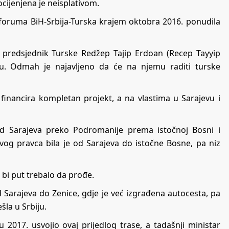
cijenjena je neisplativom.
foruma BiH-Srbija-Turska krajem oktobra 2016. ponudila
je predsjednik Turske Redžep Tajip Erdoan (Recep Tayyip
ktu. Odmah je najavljeno da će na njemu raditi turske
financira kompletan projekt, a na vlastima u Sarajevu i
e od Sarajeva preko Podromanije prema istočnoj Bosni i
ovog pravca bila je od Sarajeva do istočne Bosne, pa niz
 bi put trebalo da prođe.
d Sarajeva do Zenice, gdje je već izgrađena autocesta, pa
ešla u Srbiju.
 2017. usvojio ovaj prijedlog trase, a tadašnji ministar