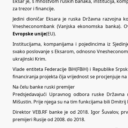
Eksar je, s mnoštvom ruskih banaka, institucija, kompa
za trezor i financije.
Jedini dioničar Eksara je ruska Državna razvojna 
Vnesheconombank (Vanjska ekonomska banka). O
Evropske unije
(EU).
Institucijama, kompanijama i pojedincima iz Sjedin
svako poslovanje s Eksarom, odnosno Vnesheconomba
ukrajinski Krim.
Vlade entiteta Federacije BiH(FBiH) i Republike Sr
financiranja projekta čija vrijednost se procjenjuje na t
Na čelu banke ruski premijer
Predsjedavajući Upravnog odbora ruske Državna ra
Mišustin. Prije njega su na tim funkcijama bili Dmitrij
Direktor VEB.RF banke je od 2018. Igor Šuvalov, pr
premijeri Rusije od 2008. do 2018.