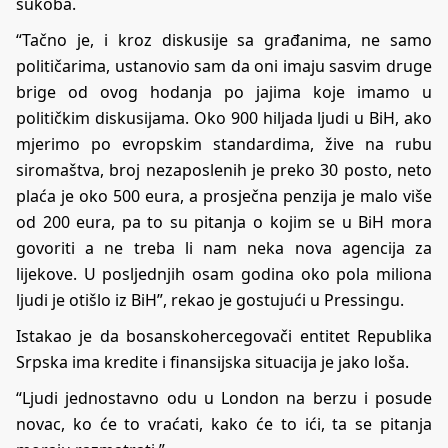
sukoba.
“Tačno je, i kroz diskusije sa građanima, ne samo
političarima, ustanovio sam da oni imaju sasvim druge
brige od ovog hodanja po jajima koje imamo u
političkim diskusijama. Oko 900 hiljada ljudi u BiH, ako
mjerimo po evropskim standardima, žive na rubu
siromaštva, broj nezaposlenih je preko 30 posto, neto
plaća je oko 500 eura, a prosječna penzija je malo više
od 200 eura, pa to su pitanja o kojim se u BiH mora
govoriti a ne treba li nam neka nova agencija za
lijekove. U posljednjih osam godina oko pola miliona
ljudi je otišlo iz BiH”, rekao je gostujući u Pressingu.
Istakao je da bosanskohercegovači entitet Republika
Srpska ima kredite i finansijska situacija je jako loša.
“Ljudi jednostavno odu u London na berzu i posude
novac, ko će to vraćati, kako će to ići, ta se pitanja