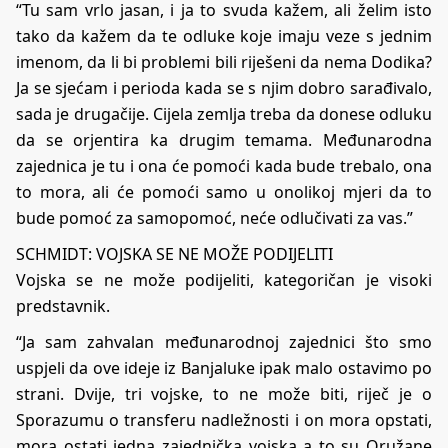
“Tu sam vrlo jasan, i ja to svuda kažem, ali želim isto
tako da kažem da te odluke koje imaju veze s jednim
imenom, da li bi problemi bili riješeni da nema Dodika?
Ja se sjećam i perioda kada se s njim dobro sarađivalo,
sada je drugačije. Cijela zemlja treba da donese odluku
da se orjentira ka drugim temama. Međunarodna
zajednica je tu i ona će pomoći kada bude trebalo, ona
to mora, ali će pomoći samo u onolikoj mjeri da to
bude pomoć za samopomoć, neće odlučivati za vas.”
SCHMIDT: VOJSKA SE NE MOŽE PODIJELITI
Vojska se ne može podijeliti, kategoričan je visoki
predstavnik.
“Ja sam zahvalan međunarodnoj zajednici što smo
uspjeli da ove ideje iz Banjaluke ipak malo ostavimo po
strani. Dvije, tri vojske, to ne može biti, riječ je o
Sporazumu o transferu nadležnosti i on mora opstati,
mora ostati jedna zajednička vojska a to su Oružane