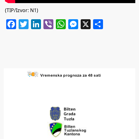
(TIP/Izvor:
N1
)
Facebook
Twitter
LinkedIn
Viber
WhatsApp
Messenger
X
Share