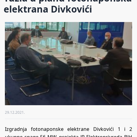
elektrana Divkovići
29.12.2021.
Izgradnja fotonaponske elektrane Divkovići 1 i 2
ukupne snage 56 MW, projekta JP Elektroprivreda BiH