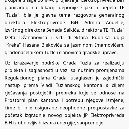
planiranog na lokaciji deponije šljake i pepela TE
“Tuzla”, bila je glavna tema razgovora generalnog
direktora Elektroprivrede BiH Admira Andelije,
izvršnog direktora Senada Salkića, direktora TE “Tuzla”
Izeta Džananovića i v.d. direktora Rudnika uglja
“Kreka” Hasana Blekovića sa Jasminom Imamovićem,
gradonačelnikom Tuzle i članovima gradske uprave.
Uz izražavanje podrške Grada Tuzla za realizaciju
projekta i saglasnosti u vezi sa nužnim promjenama
Regulacionog plana Grada, usaglašen je zajednički
nastup prema Vladi Tuzlanskog kantona s ciljem
rješavanja postojećih prepreka koje se odnose na
Prostorni plan kantona i potrebu njegove izmjene,
čime bi bile osigurane neophodne pretpostavke za
početak izgradnje novog objekta JP Elektroprivreda
BiH iz obnovljivih izvora energije, saopćeno je.