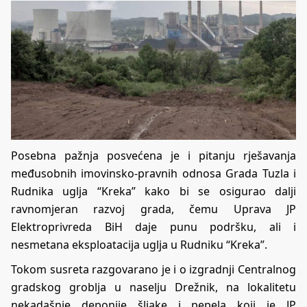
Posebna pažnja posvećena je i pitanju rješavanja
međusobnih imovinsko-pravnih odnosa Grada Tuzla i
Rudnika uglja “Kreka” kako bi se osigurao dalji
ravnomjeran razvoj grada, čemu Uprava JP
Elektroprivreda BiH daje punu podršku, ali i
nesmetana eksploatacija uglja u Rudniku “Kreka”.
Tokom susreta razgovarano je i o izgradnji Centralnog
gradskog groblja u naselju Drežnik, na lokalitetu
nekadašnje deponije šljake i pepela koji je JP