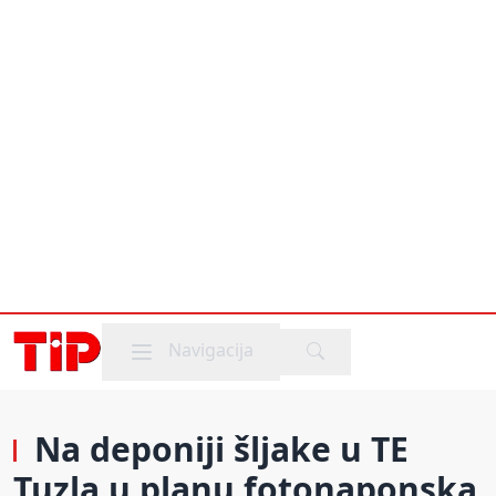
Mobile menu
Navigacija
Na deponiji šljake u TE
Tuzla u planu fotonaponska