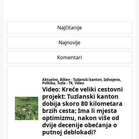
Najčitanije
Najnovije
Komentari