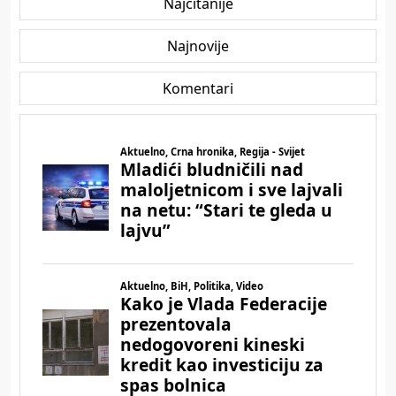
Najčitanije
Najnovije
Komentari