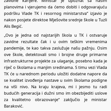
zavidne karijere. Ministar je upoznat sa našim
planovima i vjerujemo da ćemo dobiti i odgovarajuću
podršku Vlade TK i resornog ministarstva“ izjavio je
nakon posjete direktoe Mješovite srednje škole u Tuzli
Alis Begić.
„Ovo je jedna od najstarijih škola u TK i ostvaruje
zavidne rezultate čak i u ovim teškim vremenima
pandemije, te kao takva zaslužuje našu pažnju. Osim
ove škole, detektovali smo i brojne druge primarne
infrastrukturne projekte za ulaganje, posebno kada je
riječ o školama u manjim sredinama. S timu vezi Vlada
TK će u narednom periodu uložiti dodatne napore da
se kvalitet izvođenja nastave u svim školama podigne
na viši nivo. Na kraju krajeva, mi i jesmo tu radi
budućih generacija i dužni smo im obezbijediti uslove
za kvalitetno obrazovanje“ zaključio je ministar
Baraković.