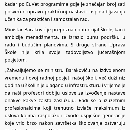
kadar po EuVet programima gdje je značajan broj sati
posvećen upravo praktičnoj nastavi i osposobljavanju
učenika za praktičan i samostalan rad.
Ministar Baraković je prepoznao potencijal Škole, kao i
ambicije menadžmenta, te izrazio punu podršku u
radu i budućim planovima. S druge strane Uprava
Škole nije krila svoje zadovoljstvo jučerašnjom
posjetom.
„Zahvaljujemo se ministru Barakoviću na izdvojenom
vremenu i ovoj radnoj posjeti našoj školi. Već duži niz
godina u školi nije ulagano u infrastrukturu i vrijeme je
da naši profesori dobiju uslove za izvođenje nastave
onakve kakve zaista zaslužuju. Radi se o izuzetnim
profesionalcima koji trenutno izvlače maksimum iz
uslova kojima raspolažu i izvode uspješne generacije
koje vrlo brzo nakon završetka školovanja ostvaruju