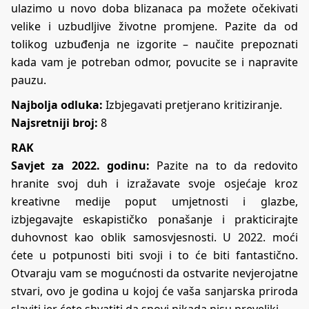
ulazimo u novo doba blizanaca pa možete očekivati
velike i uzbudljive životne promjene. Pazite da od
tolikog uzbuđenja ne izgorite – naučite prepoznati
kada vam je potreban odmor, povucite se i napravite
pauzu.
Najbolja odluka:
Izbjegavati pretjerano kritiziranje.
Najsretniji broj:
8
RAK
Savjet za 2022. godinu:
Pazite na to da redovito
hranite svoj duh i izražavate svoje osjećaje kroz
kreativne medije poput umjetnosti i glazbe,
izbjegavajte eskapističko ponašanje i prakticirajte
duhovnost kao oblik samosvjesnosti. U 2022. moći
ćete u potpunosti biti svoji i to će biti fantastično.
Otvaraju vam se mogućnosti da ostvarite nevjerojatne
stvari, ovo je godina u kojoj će vaša sanjarska priroda
slaviti jer ćete shvatiti da snovi nikada nisu preveliki.