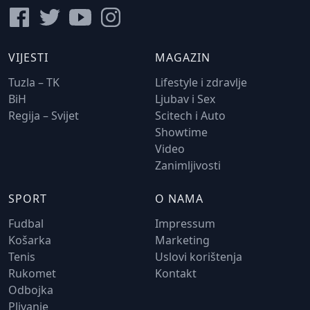
VIJESTI
MAGAZIN
Tuzla – TK
Lifestyle i zdravlje
BiH
Ljubav i Sex
Regija – Svijet
Scitech i Auto
Showtime
Video
Zanimljivosti
SPORT
O NAMA
Fudbal
Impressum
Košarka
Marketing
Tenis
Uslovi korištenja
Rukomet
Kontakt
Odbojka
Plivanje