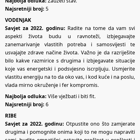
Najbolja odluka:
Zauzeti stav.
Najsretniji broj:
5
VODENJAK
Savjet za 2022. godinu:
Radite na tome da vam svi
aspekti života budu u ravnoteži, izbjegavajte
zanemarivanje vlastitih potreba i samosvijesti te
usvajajte zdrave načine života. Važno je da razriješite
bilo kakve razmirice s drugima i izbjegavate situacije
koje vas energetski i podsvjesno iscrpljuju. Usmjerite
vlastitu energiju na to da oko vas, i kod kuće i na poslu,
vlada mirno okruženje i fer kompromis.
Najbolja odluka:
Više vježbati i biti fit.
Najsretniji broj:
6
RIBE
Savjet za 2022. godinu:
Otpustite ono što zamjerate
drugima i pomognite onima koji to ne mogu napraviti
sami, budite empatični, ostavite prošlost u prošlosti i