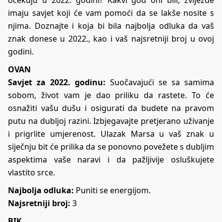
imaju savjet koji će vam pomoći da se lakše nosite s
njima. Doznajte i koja bi bila najbolja odluka da vaš
znak donese u 2022., kao i vaš najsretniji broj u ovoj
godini.
OVAN
Savjet za 2022. godinu:
Suočavajući se sa samima
sobom, život vam je dao priliku da rastete. To će
osnažiti vašu dušu i osigurati da budete na pravom
putu na dubljoj razini. Izbjegavajte pretjerano uživanje
i prigrlite umjerenost. Ulazak Marsa u vaš znak u
siječnju bit će prilika da se ponovno povežete s dubljim
aspektima vaše naravi i da pažljivije osluškujete
vlastito srce.
Najbolja odluka:
Puniti se energijom.
Najsretniji broj:
3
BIK