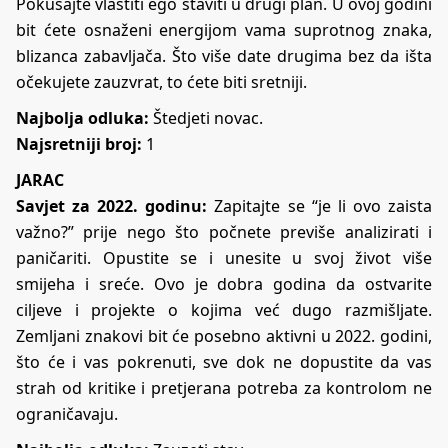
Pokušajte vlastiti ego staviti u drugi plan. U ovoj godini
bit ćete osnaženi energijom vama suprotnog znaka,
blizanca zabavljača. Što više date drugima bez da išta
očekujete zauzvrat, to ćete biti sretniji.
Najbolja odluka:
Štedjeti novac.
Najsretniji broj:
1
JARAC
Savjet za 2022. godinu:
Zapitajte se “je li ovo zaista
važno?” prije nego što počnete previše analizirati i
paničariti. Opustite se i unesite u svoj život više
smijeha i sreće. Ovo je dobra godina da ostvarite
ciljeve i projekte o kojima već dugo razmišljate.
Zemljani znakovi bit će posebno aktivni u 2022. godini,
što će i vas pokrenuti, sve dok ne dopustite da vas
strah od kritike i pretjerana potreba za kontrolom ne
ograničavaju.