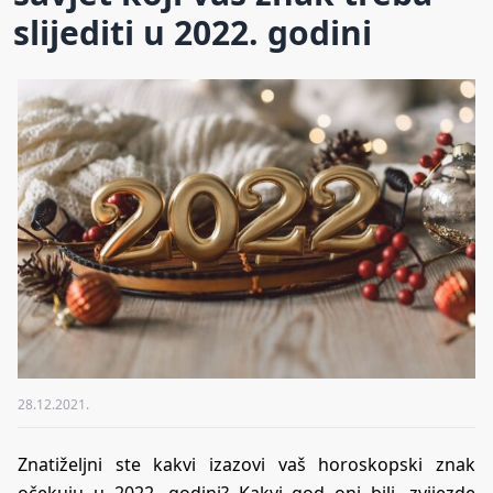
slijediti u 2022. godini
28.12.2021.
Znatiželjni ste kakvi izazovi vaš horoskopski znak
očekuju u 2022. godini? Kakvi god oni bili, zvijezde