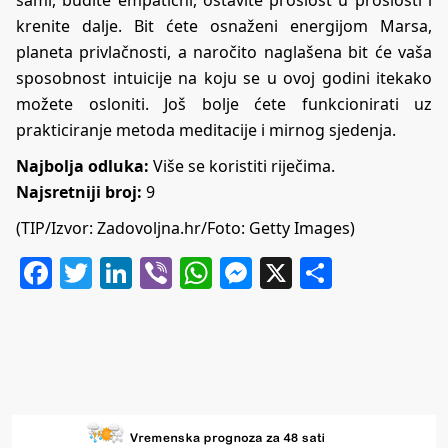
krenite dalje. Bit ćete osnaženi energijom Marsa,
planeta privlačnosti, a naročito naglašena bit će vaša
sposobnost intuicije na koju se u ovoj godini itekako
možete osloniti. Još bolje ćete funkcionirati uz
prakticiranje metoda meditacije i mirnog sjedenja.
Najbolja odluka:
Više se koristiti riječima.
Najsretniji broj:
9
(TIP/Izvor:
Zadovoljna.hr
/Foto: Getty Images)
Facebook
Twitter
LinkedIn
Viber
WhatsApp
Messenger
X
Share