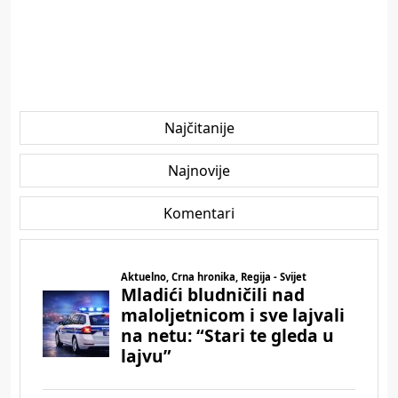
Najčitanije
Najnovije
Komentari