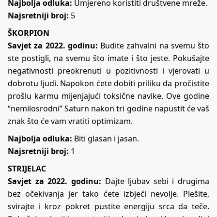
Najbolja odluka:
Umjereno koristiti društvene mreže.
Najsretniji broj:
5
ŠKORPION
Savjet za 2022. godinu:
Budite zahvalni na svemu što
ste postigli, na svemu što imate i što jeste. Pokušajte
negativnosti preokrenuti u pozitivnosti i vjerovati u
dobrotu ljudi. Napokon ćete dobiti priliku da pročistite
prošlu karmu mijenjajući toksične navike. Ove godine
“nemilosrodni” Saturn nakon tri godine napustit će vaš
znak što će vam vratiti optimizam.
Najbolja odluka:
Biti glasan i jasan.
Najsretniji broj:
1
STRIJELAC
Savjet za 2022. godinu:
Dajte ljubav sebi i drugima
bez očekivanja jer tako ćete izbjeći nevolje. Plešite,
svirajte i kroz pokret pustite energiju srca da teče.