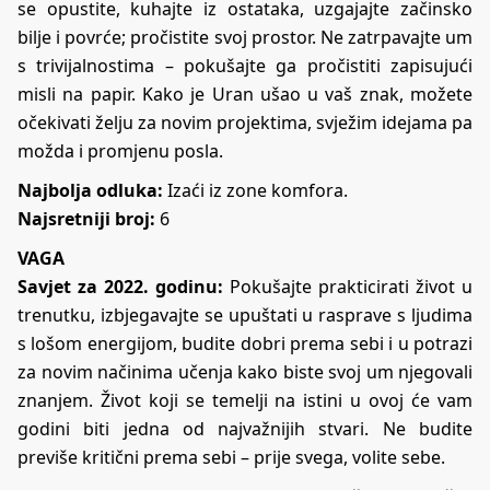
se opustite, kuhajte iz ostataka, uzgajajte začinsko
bilje i povrće; pročistite svoj prostor. Ne zatrpavajte um
s trivijalnostima – pokušajte ga pročistiti zapisujući
misli na papir. Kako je Uran ušao u vaš znak, možete
očekivati želju za novim projektima, svježim idejama pa
možda i promjenu posla.
Najbolja odluka:
Izaći iz zone komfora.
Najsretniji broj:
6
VAGA
Savjet za 2022. godinu:
Pokušajte prakticirati život u
trenutku, izbjegavajte se upuštati u rasprave s ljudima
s lošom energijom, budite dobri prema sebi i u potrazi
za novim načinima učenja kako biste svoj um njegovali
znanjem. Život koji se temelji na istini u ovoj će vam
godini biti jedna od najvažnijih stvari. Ne budite
previše kritični prema sebi – prije svega, volite sebe.