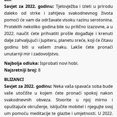
Savjet za 2022. godinu:
Tjelovježba i izleti u prirodu
daleko od strke i zahtjeva svakodnevnog života
pomoći će vam da održavate visoku razinu serotonina.
Proteklih nekoliko godina bile su prilično izazovne, a u
2022. naučit ćete prihvatiti prošle događaje i krenuti
dalje zahvaljujući i Jupiteru, planetu sreće, koji će čitavu
godinu biti u vašem znaku. Lakše ćete pronaći
unutarnji mir i zadovoljstvo.
Najbolja odluka:
Isprobati novi hobi.
Najsretniji broj:
8
BLIZANCI
Savjet za 2022. godinu:
Neka vaša spavaća soba bude
vaše utočište u kojem ćete pronaći spokoj nakon
svakodnevnih obveza. Stvorite u njoj mirno i
opuštajuće okruženje, isključite mobitel i njegujte svoj
um pomoću meditacije te glazbe i umjetnosti. U 2022.