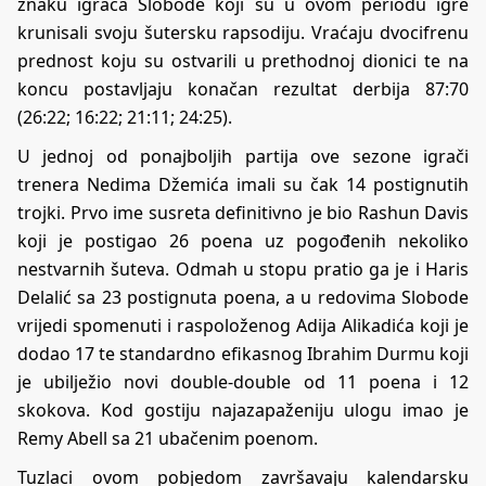
znaku igrača Slobode koji su u ovom periodu igre
krunisali svoju šutersku rapsodiju. Vraćaju dvocifrenu
prednost koju su ostvarili u prethodnoj dionici te na
koncu postavljaju konačan rezultat derbija 87:70
(26:22; 16:22; 21:11; 24:25).
U jednoj od ponajboljih partija ove sezone igrači
trenera Nedima Džemića imali su čak 14 postignutih
trojki. Prvo ime susreta definitivno je bio Rashun Davis
koji je postigao 26 poena uz pogođenih nekoliko
nestvarnih šuteva. Odmah u stopu pratio ga je i Haris
Delalić sa 23 postignuta poena, a u redovima Slobode
vrijedi spomenuti i raspoloženog Adija Alikadića koji je
dodao 17 te standardno efikasnog Ibrahim Durmu koji
je ubilježio novi double-double od 11 poena i 12
skokova. Kod gostiju najazapaženiju ulogu imao je
Remy Abell sa 21 ubačenim poenom.
Tuzlaci ovom pobjedom završavaju kalendarsku