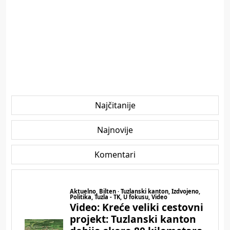
Najčitanije
Najnovije
Komentari