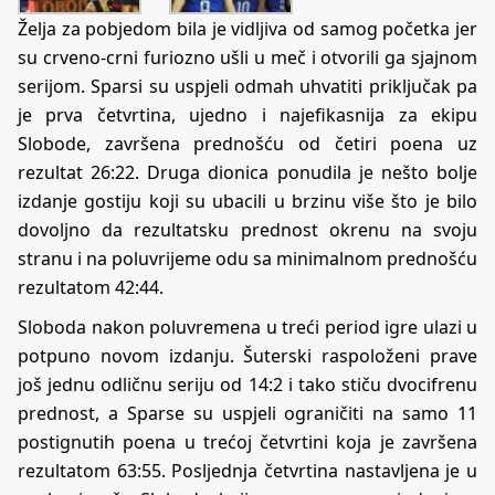
Želja za pobjedom bila je vidljiva od samog početka jer
su crveno-crni furiozno ušli u meč i otvorili ga sjajnom
serijom. Sparsi su uspjeli odmah uhvatiti priključak pa
je prva četvrtina, ujedno i najefikasnija za ekipu
Slobode, završena prednošću od četiri poena uz
rezultat 26:22. Druga dionica ponudila je nešto bolje
izdanje gostiju koji su ubacili u brzinu više što je bilo
dovoljno da rezultatsku prednost okrenu na svoju
stranu i na poluvrijeme odu sa minimalnom prednošću
rezultatom 42:44.
Sloboda nakon poluvremena u treći period igre ulazi u
potpuno novom izdanju. Šuterski raspoloženi prave
još jednu odličnu seriju od 14:2 i tako stiču dvocifrenu
prednost, a Sparse su uspjeli ograničiti na samo 11
postignutih poena u trećoj četvrtini koja je završena
rezultatom 63:55. Posljednja četvrtina nastavljena je u