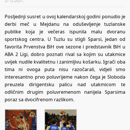
27.12.2021.
Posljednji susret u ovoj kalendarskoj godini ponudio je
derbi meč u Mejdanu na oduševljenje tuzlanske
publike koja je večeras ispunila malu dvoranu
sportskog centra. U Tuzlu su stigli Sparsi, jedan od
favorita Prvenstva BiH ove sezone i predstavnik BiH u
ABA 2 Ligi, dobro poznati rival sa kojim su utakmice
uvijek nudile kvalitetnu i zanimljivu košarku. Igrači oba
tima ni ovoga puta nisu razočarali, vidjeli smo
interesantno prvo poluvrijeme nakon čega je Sloboda
preuzela dirigentsku palicu nad utakmicom te
odličnim drugim poluvremenom nanijela Sparsima
poraz sa dvocifrenom razlikom.