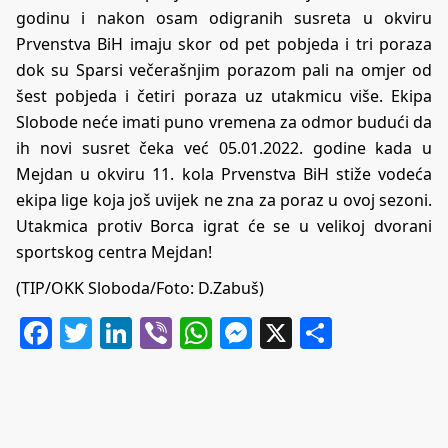
godinu i nakon osam odigranih susreta u okviru
Prvenstva BiH imaju skor od pet pobjeda i tri poraza
dok su Sparsi večerašnjim porazom pali na omjer od
šest pobjeda i četiri poraza uz utakmicu više. Ekipa
Slobode neće imati puno vremena za odmor budući da
ih novi susret čeka već 05.01.2022. godine kada u
Mejdan u okviru 11. kola Prvenstva BiH stiže vodeća
ekipa lige koja još uvijek ne zna za poraz u ovoj sezoni.
Utakmica protiv Borca igrat će se u velikoj dvorani
sportskog centra Mejdan!
(TIP/OKK Sloboda/Foto: D.Zabuš)
Facebook
Twitter
LinkedIn
Viber
WhatsApp
Messenger
X
Share