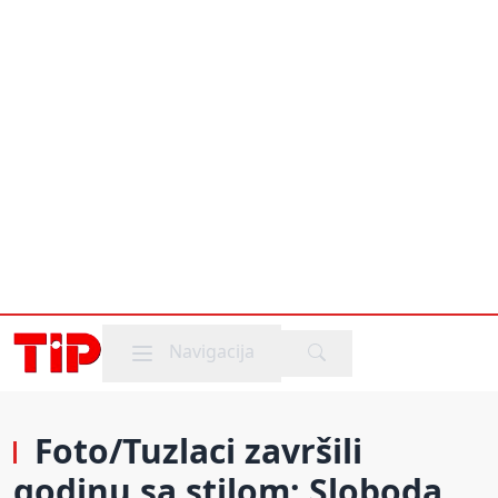
Mobile menu
Navigacija
Foto/Tuzlaci završili
godinu sa stilom: Sloboda