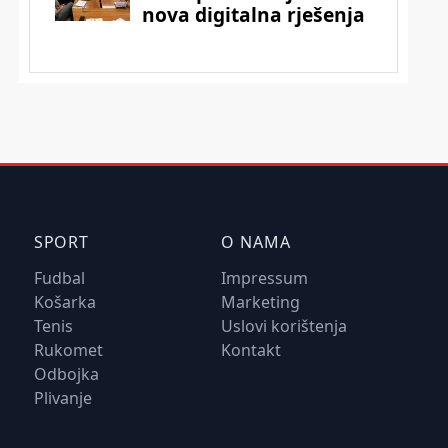
SPORT
O NAMA
Fudbal
Impressum
Košarka
Marketing
Tenis
Uslovi korištenja
Rukomet
Kontakt
Odbojka
Plivanje