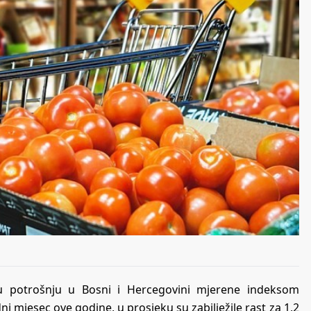
čnu potrošnju u Bosni i Hercegovini mjerene indeksom
 mjesec ove godine, u prosjeku su zabilježile rast za 1,2