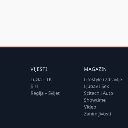
VIJESTI
MAGAZIN
Tuzla – TK
Lifestyle i zdravlje
BiH
Ljubav i Sex
Regija – Svijet
Scitech i Auto
Showtime
Video
Zanimljivosti