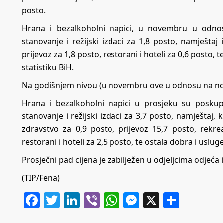
posto.
Hrana i bezalkoholni napici, u novembru u odnos
stanovanje i režijski izdaci za 1,8 posto, namještaj
prijevoz za 1,8 posto, restorani i hoteli za 0,6 posto, 
statistiku BiH.
Na godišnjem nivou (u novembru ove u odnosu na nov
Hrana i bezalkoholni napici u prosjeku su poskupi
stanovanje i režijski izdaci za 3,7 posto, namještaj,
zdravstvo za 0,9 posto, prijevoz 15,7 posto, rekre
restorani i hoteli za 2,5 posto, te ostala dobra i uslug
Prosječni pad cijena je zabilježen u odjeljcima odjeća 
(TIP/Fena)
Facebook
Twitter
LinkedIn
Viber
WhatsApp
Messenger
X
Share