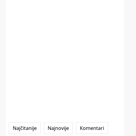
Najčitanije
Najnovije
Komentari