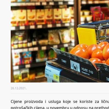
26.12.2021.
Cijene proizvoda i usluga koje se koriste za li
potrošačkih cijena, u novembru u odnosu na prethodni