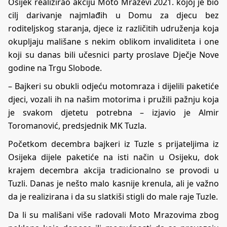
Osijek realizirao akciju Moto Mrazevi 2021. kojoj je bio
cilj darivanje najmlađih u Domu za djecu bez
roditeljskog staranja, djece iz različitih udruženja koja
okupljaju mališane s nekim oblikom invaliditeta i one
koji su danas bili učesnici party proslave Dječje Nove
godine na Trgu Slobode.
– Bajkeri su obukli odjeću motomraza i dijelili paketiće
djeci, vozali ih na našim motorima i pružili pažnju koja
je svakom djetetu potrebna – izjavio je Almir
Toromanović, predsjednik MK Tuzla.
Početkom decembra bajkeri iz Tuzle s prijateljima iz
Osijeka dijele paketiće na isti način u Osijeku, dok
krajem decembra akcija tradicionalno se provodi u
Tuzli. Danas je nešto malo kasnije krenula, ali je važno
da je realizirana i da su slatkiši stigli do male raje Tuzle.
Da li su mališani više radovali Moto Mrazovima zbog