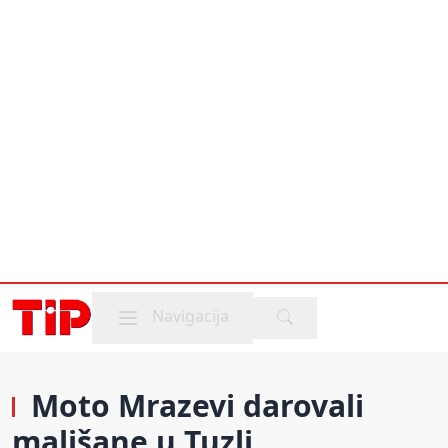
Mobile menu
Navigacija
Moto Mrazevi darovali
mališane u Tuzli