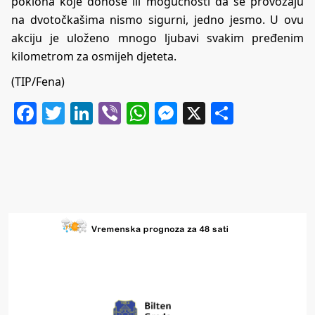
poklona koje donose ili mogućnosti da se provozaju
na dvotočkašima nismo sigurni, jedno jesmo. U ovu
akciju je uloženo mnogo ljubavi svakim pređenim
kilometrom za osmijeh djeteta.
(TIP/Fena)
Facebook
Twitter
LinkedIn
Viber
WhatsApp
Messenger
X
Share