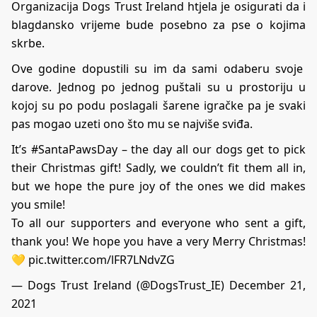
Organizacija Dogs Trust Ireland htjela je osigurati da i
blagdansko vrijeme bude posebno za pse o kojima
skrbe.
Ove godine dopustili su im da sami odaberu svoje
darove. Jednog po jednog puštali su u prostoriju u
kojoj su po podu poslagali šarene igračke pa je svaki
pas mogao uzeti ono što mu se najviše sviđa.
It’s
#SantaPawsDay
– the day all our dogs get to pick
their Christmas gift! Sadly, we couldn’t fit them all in,
but we hope the pure joy of the ones we did makes
you smile!
To all our supporters and everyone who sent a gift,
thank you! We hope you have a very Merry Christmas!
💛
pic.twitter.com/lFR7LNdvZG
— Dogs Trust Ireland (@DogsTrust_IE)
December 21,
2021