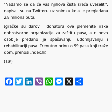
“Nadamo se da će vas njihova čista sreća uveseliti”,
napisali su na Twitteru uz snimku koja je pregledana
2.8 miliona puta.
Igračke su darovi donatora ove plemenite irske
dobrotvorne organizacije za zaštitu pasa, a njihovo
osoblje predano je spašavanju, udomljavanju i
rehabilitaciji pasa. Trenutno brinu o 99 pasa koji traže
dom, prenosi Index.hr.
(TIP)
Facebook
Twitter
LinkedIn
Viber
WhatsApp
Messenger
X
Share