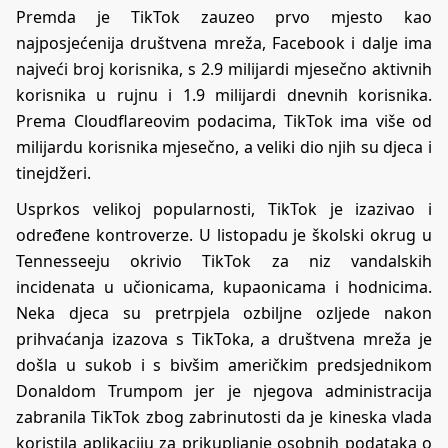
Premda je TikTok zauzeo prvo mjesto kao
najposjećenija društvena mreža, Facebook i dalje ima
najveći broj korisnika, s 2.9 milijardi mjesečno aktivnih
korisnika u rujnu i 1.9 milijardi dnevnih korisnika.
Prema Cloudflareovim podacima, TikTok ima više od
milijardu korisnika mjesečno, a veliki dio njih su djeca i
tinejdžeri.
Usprkos velikoj popularnosti, TikTok je izazivao i
određene kontroverze. U listopadu je školski okrug u
Tennesseeju okrivio TikTok za niz vandalskih
incidenata u učionicama, kupaonicama i hodnicima.
Neka djeca su pretrpjela ozbiljne ozljede nakon
prihvaćanja izazova s TikToka, a društvena mreža je
došla u sukob i s bivšim američkim predsjednikom
Donaldom Trumpom jer je njegova administracija
zabranila TikTok zbog zabrinutosti da je kineska vlada
koristila aplikaciju za prikupljanje osobnih podataka o