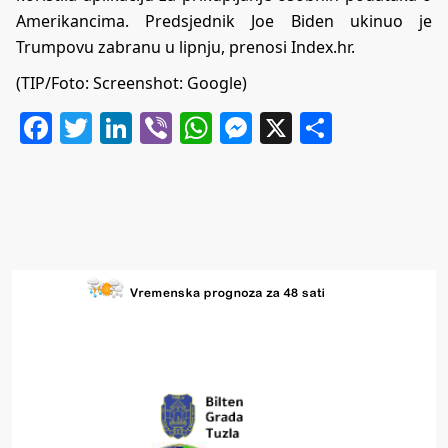
Amerikancima. Predsjednik Joe Biden ukinuo je
Trumpovu zabranu u lipnju, prenosi
Index.hr
.
(TIP/Foto: Screenshot: Google)
Facebook
Twitter
LinkedIn
Viber
WhatsApp
Messenger
X
Share