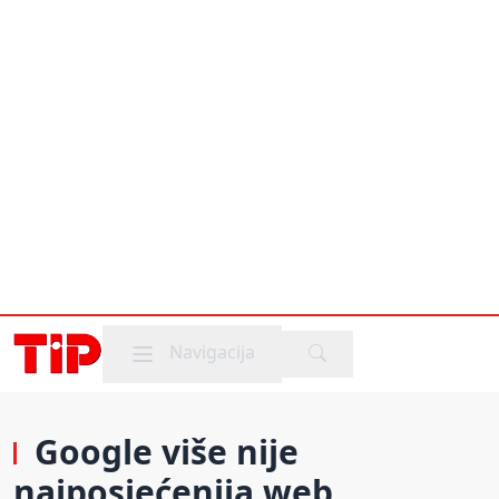
Mobile menu
Navigacija
Google više nije
najposjećenija web