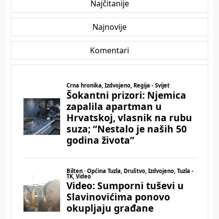
Najčitanije
Najnovije
Komentari