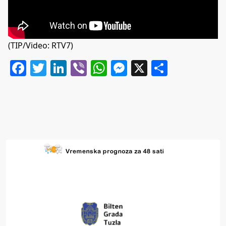
(TIP/Video: RTV7)
Facebook
Twitter
LinkedIn
Viber
WhatsApp
Messenger
X
Share