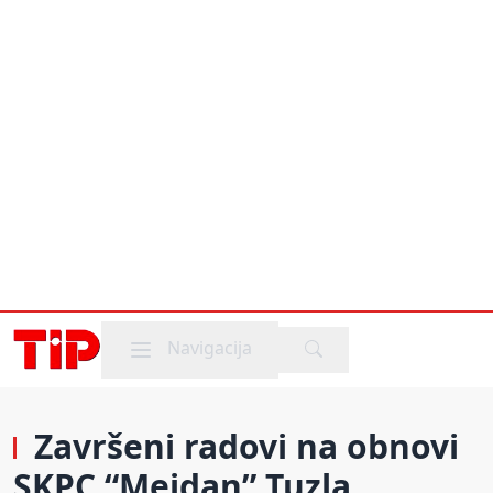
Mobile menu
Navigacija
Završeni radovi na obnovi
SKPC “Mejdan” Tuzla