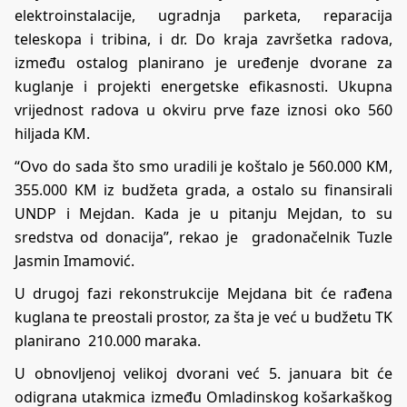
elektroinstalacije, ugradnja parketa, reparacija
teleskopa i tribina, i dr. Do kraja završetka radova,
između ostalog planirano je uređenje dvorane za
kuglanje i projekti energetske efikasnosti. Ukupna
vrijednost radova u okviru prve faze iznosi oko 560
hiljada KM.
“Ovo do sada što smo uradili je koštalo je 560.000 KM,
355.000 KM iz budžeta grada, a ostalo su finansirali
UNDP i Mejdan. Kada je u pitanju Mejdan, to su
sredstva od donacija”, rekao je gradonačelnik Tuzle
Jasmin Imamović.
U drugoj fazi rekonstrukcije Mejdana bit će rađena
kuglana te preostali prostor, za šta je već u budžetu TK
planirano 210.000 maraka.
U obnovljenoj velikoj dvorani već 5. januara bit će
odigrana utakmica između Omladinskog košarkaškog