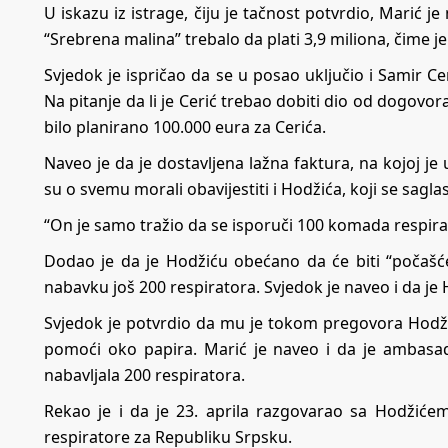
U iskazu iz istrage, čiju je tačnost potvrdio, Marić je
“Srebrena malina” trebalo da plati 3,9 miliona, čime j
Svjedok je ispričao da se u posao uključio i Samir Cer
Na pitanje da li je Cerić trebao dobiti dio od dogovora
bilo planirano 100.000 eura za Cerića.
Naveo je da je dostavljena lažna faktura, na kojoj je 
su o svemu morali obavijestiti i Hodžića, koji se sagl
“On je samo tražio da se isporuči 100 komada respirat
Dodao je da je Hodžiću obećano da će biti “počašće
nabavku još 200 respiratora. Svjedok je naveo i da je 
Svjedok je potvrdio da mu je tokom pregovora Hodž
pomoći oko papira. Marić je naveo i da je ambasado
nabavljala 200 respiratora.
Rekao je i da je 23. aprila razgovarao sa Hodžiće
respiratore za Republiku Srpsku.