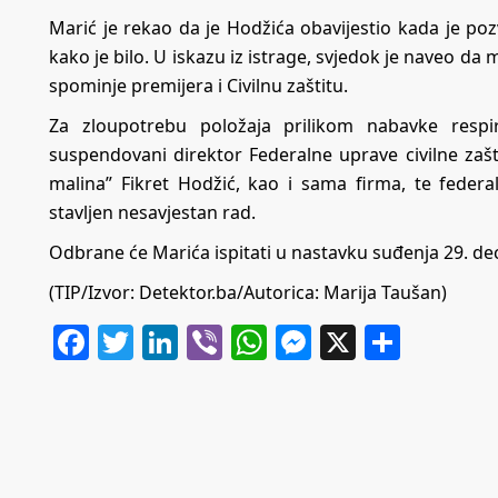
Marić je rekao da je Hodžića obavijestio kada je poz
kako je bilo. U iskazu iz istrage, svjedok je naveo da 
spominje premijera i Civilnu zaštitu.
Za zloupotrebu položaja prilikom nabavke respir
suspendovani direktor Federalne uprave civilne zašt
malina” Fikret Hodžić, kao i sama firma, te federaln
stavljen nesavjestan rad.
Odbrane će Marića ispitati u nastavku suđenja 29. d
(TIP/Izvor:
Detektor.ba
/Autorica: Marija Taušan)
Facebook
Twitter
LinkedIn
Viber
WhatsApp
Messenger
X
Share