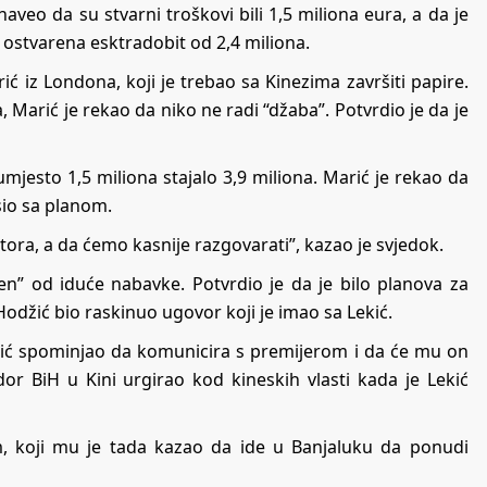
 naveo da su stvarni troškovi bili 1,5 miliona eura, a da je
e ostvarena esktradobit od 2,4 miliona.
ić iz Londona, koji je trebao sa Kinezima završiti papire.
, Marić je rekao da niko ne radi “džaba”. Potvrdio je da je
umjesto 1,5 miliona stajalo 3,9 miliona. Marić je rekao da
asio sa planom.
ora, a da ćemo kasnije razgovarati”, kazao je svjedok.
n” od iduće nabavke. Potvrdio je da je bilo planova za
Hodžić bio raskinuo ugovor koji je imao sa Lekić.
ić spominjao da komunicira s premijerom i da će mu on
r BiH u Kini urgirao kod kineskih vlasti kada je Lekić
m, koji mu je tada kazao da ide u Banjaluku da ponudi