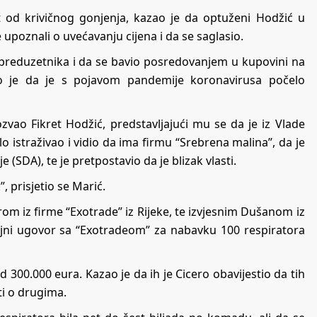
et od krivičnog gonjenja, kazao je da optuženi Hodžić u
 upoznali o uvećavanju cijena i da se saglasio.
preduzetnika i da se bavio posredovanjem u kupovini na
ao je da je s pojavom pandemije koronavirusa počelo
vao Fikret Hodžić, predstavljajući mu se da je iz Vlade
 istraživao i vidio da ima firmu “Srebrena malina”, da je
 (SDA), te je pretpostavio da je blizak vlasti.
”, prisjetio se Marić.
om iz firme “Exotrade” iz Rijeke, te izvjesnim Dušanom iz
ajni ugovor sa “Exotradeom” za nabavku 100 respiratora
300.000 eura. Kazao je da ih je Cicero obavijestio da tih
ti o drugima.