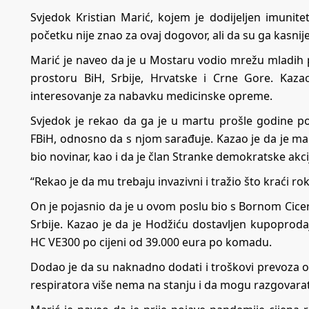
Svjedok Kristian Marić, kojem je dodijeljen imunit
početku nije znao za ovaj dogovor, ali da su ga kasnije
Marić je naveo da je u Mostaru vodio mrežu mladih 
prostoru BiH, Srbije, Hrvatske i Crne Gore. Kaz
interesovanje za nabavku medicinske opreme.
Svjedok je rekao da ga je u martu prošle godine poz
FBiH, odnosno da s njom sarađuje. Kazao je da je malo
bio novinar, kao i da je član Stranke demokratske akcije
“Rekao je da mu trebaju invazivni i tražio što kraći rok
On je pojasnio da je u ovom poslu bio s Bornom Cicer
Srbije. Kazao je da je Hodžiću dostavljen kupoprod
HC VE300 po cijeni od 39.000 eura po komadu.
Dodao je da su naknadno dodati i troškovi prevoza od 
respiratora više nema na stanju i da mogu razgovara