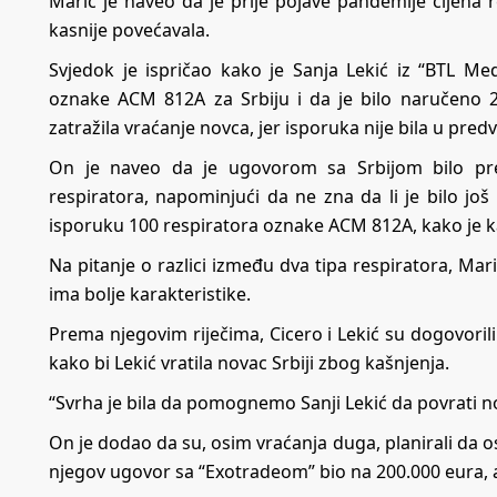
Marić je naveo da je prije pojave pandemije cijena r
kasnije povećavala.
Svjedok je ispričao kako je Sanja Lekić iz “BTL Me
oznake ACM 812A za Srbiju i da je bilo naručeno 
zatražila vraćanje novca, jer isporuka nije bila u pre
On je naveo da je ugovorom sa Srbijom bilo pr
respiratora, napominjući da ne zna da li je bilo još
isporuku 100 respiratora oznake ACM 812A, kako je ka
Na pitanje o razlici između dva tipa respiratora, Mari
ima bolje karakteristike.
Prema njegovim riječima, Cicero i Lekić su dogovoril
kako bi Lekić vratila novac Srbiji zbog kašnjenja.
“Svrha je bila da pomognemo Sanji Lekić da povrati no
On je dodao da su, osim vraćanja duga, planirali da os
njegov ugovor sa “Exotradeom” bio na 200.000 eura, a