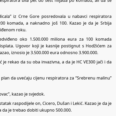
espiratora bila pet do šest hiljada po komadu, ali da se
dicala” iz Crne Gore posredovala u nabavci respiratora
200 komada, a naknadno još 100. Kazao je da je Srbija
dviđenom roku.
edviđeno oko 1.500.000 miliona eura za 100 komada
 isplata. Ugovor koji je kasnije postignut s Hodžićem za
zao, iznosio je 3.500.000 eura odnosno 3.900.000.
ć je rekao da su oba invazivna, a da je HC VE300 jači i da
i plan da uvećaju cijenu respiratora za “Srebrenu malinu”
vac”, kazao je svjedok.
tatak raspodijele on, Cicero, Dušan i Lekić. Kazao je da je
 da je trebao dobiti ukupno 500.000.