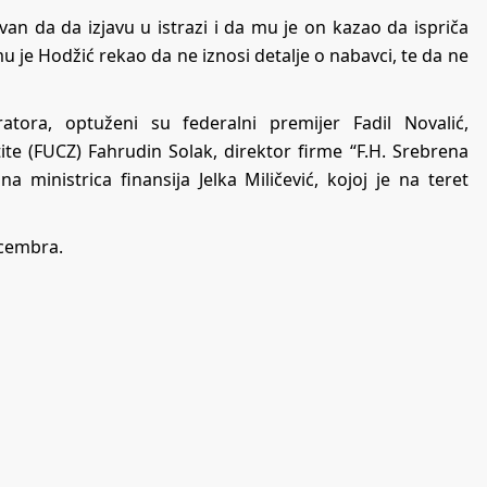
van da da izjavu u istrazi i da mu je on kazao da ispriča
mu je Hodžić rekao da ne iznosi detalje o nabavci, te da ne
atora, optuženi su federalni premijer Fadil Novalić,
ite (FUCZ) Fahrudin Solak, direktor firme “F.H. Srebrena
a ministrica finansija Jelka Miličević, kojoj je na teret
ecembra.