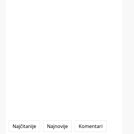
Najčitanije
Najnovije
Komentari