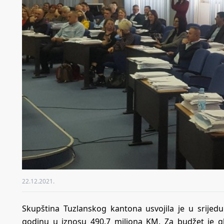
22.12.2021.
Skupština Tuzlanskog kantona usvojila je u srijed
godinu u iznosu 490,7 miliona KM. Za budžet je gla