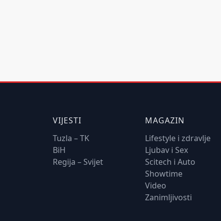
VIJESTI
MAGAZIN
Tuzla – TK
Lifestyle i zdravlje
BiH
Ljubav i Sex
Regija – Svijet
Scitech i Auto
Showtime
Video
Zanimljivosti