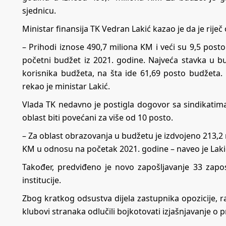
sjednicu.
Ministar finansija TK Vedran Lakić kazao je da je rij
– Prihodi iznose 490,7 miliona KM i veći su 9,5 pos
početni budžet iz 2021. godine. Najveća stavka u b
korisnika budžeta, na šta ide 61,69 posto budžeta.
rekao je ministar Lakić.
Vlada TK nedavno je postigla dogovor sa sindikatima
oblast biti povećani za više od 10 posto.
– Za oblast obrazovanja u budžetu je izdvojeno 213,2 
KM u odnosu na početak 2021. godine – naveo je Laki
Također, predviđeno je novo zapošljavanje 33 zapo
institucije.
Zbog kratkog odsustva dijela zastupnika opozicije, 
klubovi stranaka odlučili bojkotovati izjašnjavanje o