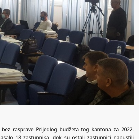
u bez rasprave Prijedlog budžeta tog kantona za 2022.
salo 18 zastupnika, dok su ostali zastupnici napustili