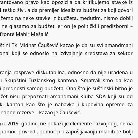
antovano pravo kao opozicija da kritikujemo stavke iz
eško živi, a da premijer idealizira budžet za koji govori
ukažemo na neke stavke iz budžeta, međutim, nismo dobili
 ne glasamo za budžet jer on je politički i predizborni –
fronte Mahir Mešalić.
štini TK Midhat Čaušević kazao je da su svi amandmani
 onaj koji se odnosio na izdvajanje sredstava za sektor
ranja rasprave diskutabilna, odnosno da nije urađena u
 u Skupštini Tuzlanskog kantona. Smatrali smo da kao
 prednosti samog budžeta. Ono što je suštinski bitno je
džet nisu prepoznati amandmani Kluba SDA koji su od
ki kanton kao što je nabavka i kupovina opreme za
 robne rezerve – kazao je Čaušević.
ta iz 2019. godine, ne pokazuje elemente razvojnog, nema
 pomoć privredi, pomoć pri zapošljavanju mladih te bolji