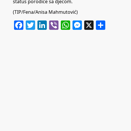
status porodice sa djecom.
(TIP/Fena/Anisa Mahmutović)
Facebook
Twitter
LinkedIn
Viber
WhatsApp
Messenger
X
Share