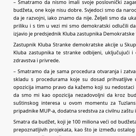
– Smatramo da nismo imali svoje poslovnički zagar
budžeta, one koje nisu dobre. Svjedoci smo da narod t
da je razvojni, iako znamo da nije. Željeli smo da 
priliku i s tim u vezi mi smo demokratski odlučili da
izjavio je predsjednik Kluba zastupnika Demokratske 
Zastupnik Kluba Stranke demokratske akcije u Skup
Kluba zastupnika te stranke odbijeni, uključujući i
zdravstva i privrede.
– Smatramo da je sama procedura otvaranja i zatva
skladu s procedurama koje su dosad prihvatljive
opozicija imamo pravo da kažemo koji su nedostaci i
da smo mi kao opozicija nezadovoljni da kroz bu
suštinskog interesa u ovom momentu za Tuzlans
pripadnike MUP-a, dodatna sredstva za civilnu zaštu i
Smatra da budžet, koji je 100 miliona veći od budže
prepoznatljivih projekata, kao što je između ostalog