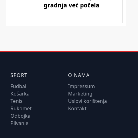
SPORT
O NAMA
Fudbal
Impressum
Košarka
Marketing
Tenis
Uslovi korištenja
Rukomet
Kontakt
Odbojka
Plivanje