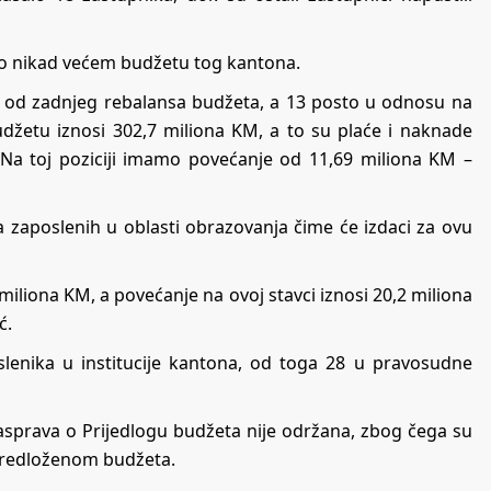
eč o nikad većem budžetu tog kantona.
to od zadnjeg rebalansa budžeta, a 13 posto u odnosu na
udžetu iznosi 302,7 miliona KM, a to su plaće i naknade
 Na toj poziciji imamo povećanje od 11,69 miliona KM –
 zaposlenih u oblasti obrazovanja čime će izdaci za ovu
miliona KM, a povećanje na ovoj stavci iznosi 20,2 miliona
ć.
slenika u institucije kantona, od toga 28 u pravosudne
rasprava o Prijedlogu budžeta nije održana, zbog čega su
 predloženom budžeta.