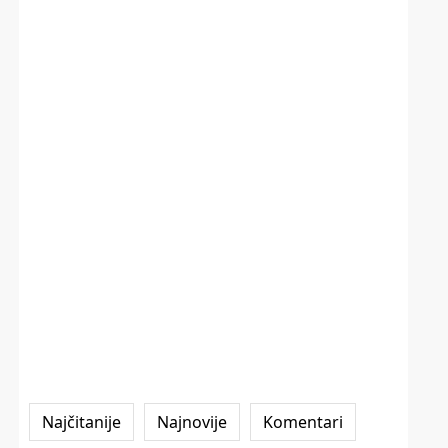
Najčitanije
Najnovije
Komentari