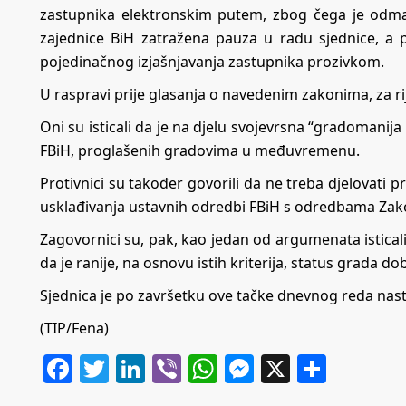
zastupnika elektronskim putem, zbog čega je odm
zajednice BiH zatražena pauza u radu sjednice, a
pojedinačnog izjašnjavanja zastupnika prozivkom.
U raspravi prije glasanja o navedenim zakonima, za rije
Oni su isticali da je na djelu svojevrsna “gradomanija b
FBiH, proglašenih gradovima u međuvremenu.
Protivnici su također govorili da ne treba djelovati
usklađivanja ustavnih odredbi FBiH s odredbama Zak
Zagovornici su, pak, kao jedan od argumenata istical
da je ranije, na osnovu istih kriterija, status grada d
Sjednica je po završetku ove tačke dnevnog reda na
(TIP/Fena)
Facebook
Twitter
LinkedIn
Viber
WhatsApp
Messenger
X
Share