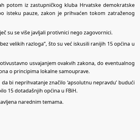
ah potom iz zastupničkog kluba Hrvatske demokratske
 po isteku pauze, zakon je prihvaćen tokom zatraženog
č su se više javljali protivnici nego zagovornici.
ez velikih razloga”, što su već iskusili ranijih 15 općina u
 protivustavno usvajanjem ovakvih zakona, do eventualnog
ona o principima lokalne samouprave.
i da bi neprihvatanje značilo ‘apsolutnu nepravdu’ budući
obilo 15 dotadašnjih općina u FBiH.
stavljena narednim temama.