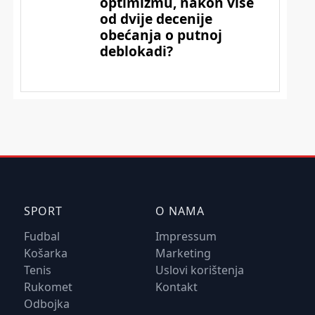
SPORT
O NAMA
Fudbal
Impressum
Košarka
Marketing
Tenis
Uslovi korištenja
Rukomet
Kontakt
Odbojka