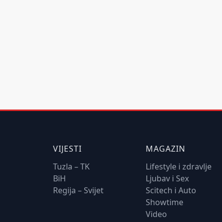
VIJESTI
MAGAZIN
Tuzla – TK
Lifestyle i zdravlje
BiH
Ljubav i Sex
Regija – Svijet
Scitech i Auto
Showtime
Video