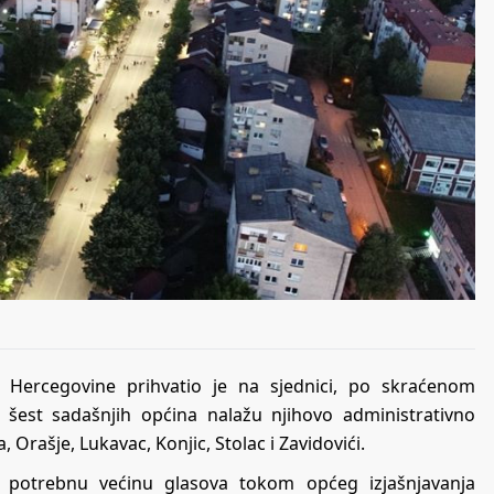
 Hercegovine prihvatio je na sjednici, po skraćenom
 šest sadašnjih općina nalažu njihovo administrativno
Orašje, Lukavac, Konjic, Stolac i Zavidovići.
o potrebnu većinu glasova tokom općeg izjašnjavanja