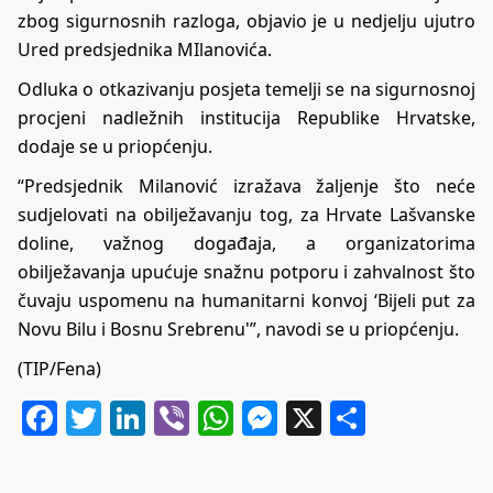
zbog sigurnosnih razloga, objavio je u nedjelju ujutro
Ured predsjednika MIlanovića.
Odluka o otkazivanju posjeta temelji se na sigurnosnoj
procjeni nadležnih institucija Republike Hrvatske,
dodaje se u priopćenju.
“Predsjednik Milanović izražava žaljenje što neće
sudjelovati na obilježavanju tog, za Hrvate Lašvanske
doline, važnog događaja, a organizatorima
obilježavanja upućuje snažnu potporu i zahvalnost što
čuvaju uspomenu na humanitarni konvoj ‘Bijeli put za
Novu Bilu i Bosnu Srebrenu'”, navodi se u priopćenju.
(TIP/Fena)
Facebook
Twitter
LinkedIn
Viber
WhatsApp
Messenger
X
Share