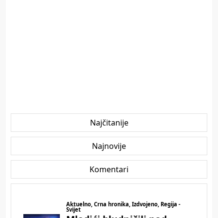
Najčitanije
Najnovije
Komentari