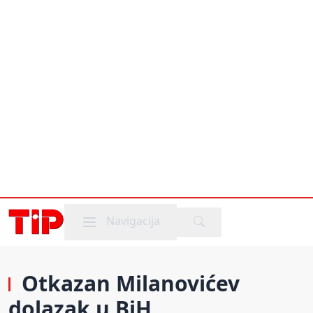
Mobile menu
Navigacija
Otkazan Milanovićev
dolazak u BiH