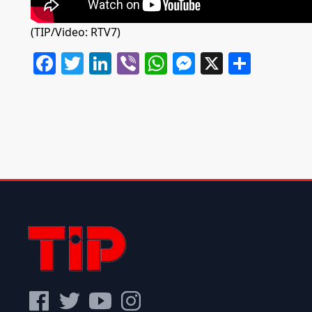
(TIP/Video: RTV7)
Facebook
Twitter
LinkedIn
Viber
WhatsApp
Messenger
X
Share