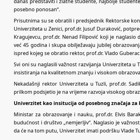
danas predstaviti i zlatne studente, najbolje studente 
posebno ponosan“.
Prisutnima su se obratili i predsjednik Rektorske ko
Univerziteta u Zenici, prof.dr. Jusuf Duraković, potpr
Kragujevcu, prof.dr. Nenad Filipović koji je naglasio 
već 45 godina i skupa obilježavaju jubilej obrazovanja
ispred kojeg se obratio rektor, prof.dr. Vlado Guberac
Svi oni su naglasili važnost razvijanja Univerziteta u
insistiranja na kvalitetnom znanju i visokom obrazova
Nekadašnji rektor Univerziteta u Tuzli, prof.dr. Sadi
prilkom podsjetio je na vrijeme razvoja visokog obraz
Univerzitet kao insitucija od posebnog značaja za
Ministar za obrazovanje i nauku, prof.dr. Elvis Bara
budućnost i društvo „nemjerljiv“. Naglasio je važnost 
da će na tom putu, Univerzitet imati podršku Vlade 