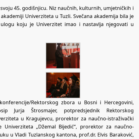
voju 45. godišnjicu. Niz naučnih, kulturnih, umjetničkih i
akademiji Univerziteta u Tuzli. Svečana akademija bila je
 ulogu koju je Univerzitet imao i nastavlja njegovati u
konferencije/Rektorskog zbora u Bosni i Hercegovini,
osip Jurja Štrosmajer, potpredsjednik Rektorskog
iverziteta u Kragujevcu, prorektor za naučno-istraživački
je Univerziteta „Džemal Bijedić“, prorektor za naučno-
auku u Vladi Tuzlanskog kantona, prof.dr. Elvis Baraković,