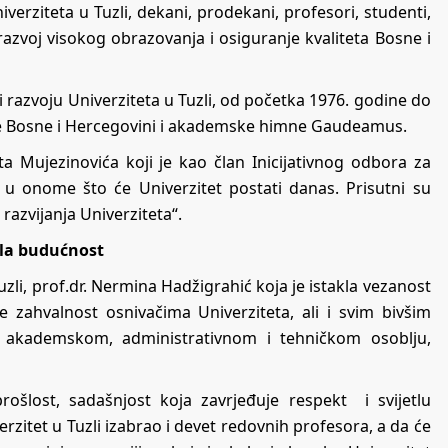
iverziteta u Tuzli, dekani, prodekani, profesori, studenti,
azvoj visokog obrazovanja i osiguranje kvaliteta Bosne i
 razvoju Univerziteta u Tuzli, od početka 1976. godine do
ve Bosne i Hercegovini i akademske himne Gaudeamus.
ta Mujezinovića koji je kao član Inicijativnog odbora za
 u onome što će Univerzitet postati danas. Prisutni su
razvijanja Univerziteta“.
etla budućnost
uzli, prof.dr. Nermina Hadžigrahić koja je istakla vezanost
 je zahvalnost osnivačima Univerziteta, ali i svim bivšim
a, akademskom, administrativnom i tehničkom osoblju,
prošlost, sadašnjost koja zavrjeđuje respekt i svijetlu
rzitet u Tuzli izabrao i devet redovnih profesora, a da će