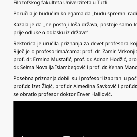
Filozofskog fakulteta Univerziteta u Tuzli.
Poručila je budućim kolegama da „budu spremni raditi n
Kazala je da „ne postoji loša država, postoje samo l
prije odluke o odlasku iz države“.
Rektorica je uručila priznanja za devet profesora koj
Riječ je o profesorima/cama: prof. dr. Zamir Mrkonjić
prof. dr. Ermina Mustafić, prof. dr. Adnan Hodžić, prof
dr. Selma Novalija Islambegović i prof. dr. Kenan Mand
Posebna priznanja dobili su i profesori izabrani u poč
prof.dr. Izet Žigić, prof.dr Almedina Savković i prof
se obratio profesor doktor Enver Halilović.