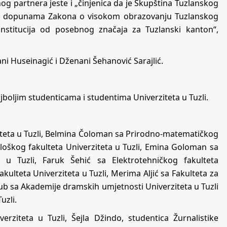
og partnera jeste i „činjenica da je Skupština Tuzlanskog
 i dopunama Zakona o visokom obrazovanju Tuzlanskog
institucija od posebnog značaja za Tuzlanski kanton“,
ani Huseinagić i Dženani Šehanović Sarajlić.
ajboljim studenticama i studentima Univerziteta u Tuzli.
iteta u Tuzli, Belmina Čoloman sa Prirodno-matematičkog
ološkog fakulteta Univerziteta u Tuzli, Emina Goloman sa
eta u Tuzli, Faruk Šehić sa Elektrotehničkog fakulteta
ulteta Univerziteta u Tuzli, Merima Aljić sa Fakulteta za
Jakub sa Akademije dramskih umjetnosti Univerziteta u Tuzli
uzli.
erziteta u Tuzli, Šejla Džindo, studentica Žurnalistike