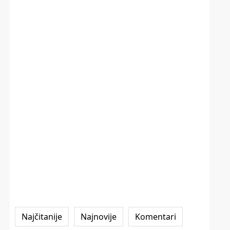
Najčitanije
Najnovije
Komentari