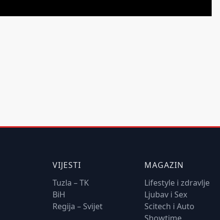
VIJESTI
MAGAZIN
Tuzla – TK
Lifestyle i zdravlje
BiH
Ljubav i Sex
Regija – Svijet
Scitech i Auto
Showtime