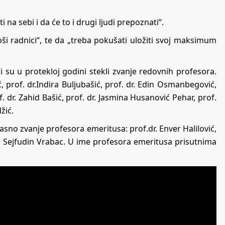
a sebi i da će to i drugi ljudi prepoznati“.
oši radnici“, te da „treba pokušati uložiti svoj maksimum
i su u protekloj godini stekli zvanje redovnih profesora.
, prof. dr.Indira Buljubašić, prof. dr. Edin Osmanbegović,
. dr. Zahid Bašić, prof. dr. Jasmina Husanović Pehar, prof.
žić.
asno zvanje profesora emeritusa: prof.dr. Enver Halilović,
.dr. Sejfudin Vrabac. U ime profesora emeritusa prisutnima