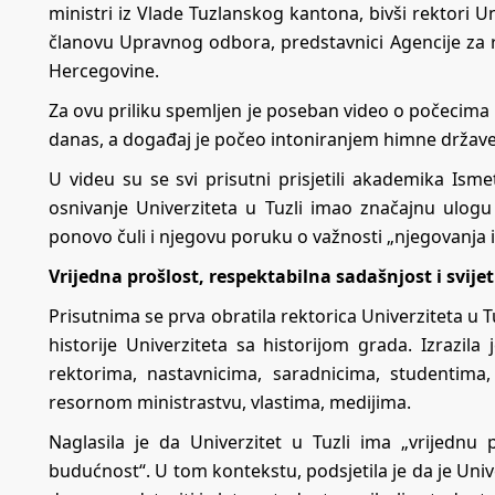
ministri iz Vlade Tuzlanskog kantona, bivši rektori Un
članovu Upravnog odbora, predstavnici Agencije za r
Hercegovine.
Za ovu priliku spemljen je poseban video o počecima i
danas, a događaj je počeo intoniranjem himne drža
U videu su se svi prisutni prisjetili akademika Isme
osnivanje Univerziteta u Tuzli imao značajnu ulogu
ponovo čuli i njegovu poruku o važnosti „njegovanja i 
Vrijedna prošlost, respektabilna sadašnjost i svij
Prisutnima se prva obratila rektorica Univerziteta u T
historije Univerziteta sa historijom grada. Izrazila
rektorima, nastavnicima, saradnicima, studentim
resornom ministrastvu, vlastima, medijima.
Naglasila je da Univerzitet u Tuzli ima „vrijednu 
budućnost“. U tom kontekstu, podsjetila je da je Unive