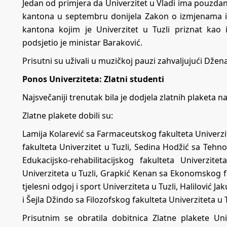
Jedan od primjera da Univerzitet u Vladi ima pouzdan
kantona u septembru donijela Zakon o izmjenama
kantona kojim je Univerzitet u Tuzli priznat kao 
podsjetio je ministar Baraković.
Prisutni su uživali u muzičkoj pauzi zahvaljujući Džen
Ponos Univerziteta: Zlatni studenti
Najsvečaniji trenutak bila je dodjela zlatnih plaketa n
Zlatne plakete dobili su:
Lamija Kolarević sa Farmaceutskog fakulteta Univerz
fakulteta Univerzitet u Tuzli, Sedina Hodžić sa Tehn
Edukacijsko-rehabilitacijskog fakulteta Univerzit
Univerziteta u Tuzli, Grapkić Kenan sa Ekonomskog fak
tjelesni odgoj i sport Univerziteta u Tuzli, Halilović 
i Šejla Džindo sa Filozofskog fakulteta Univerziteta u T
Prisutnim se obratila dobitnica Zlatne plakete Univ