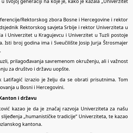
u svojoj generaciji na koje je, kako je kazala „Univerzitet
nferencije/Rektorskog zbora Bosne i Hercegovine i rektor
edsjednik Rektorskog savjeta Srbije i rektor Univerziteta u
da i Univerzitet u Kragujevcu i Univerzitet u Tuzli postoje
. Isti broj godina ima i Sveučilište Josip Jurja Štrosmajer
.
 Tuzli, prilagođavanja savremenom okruženju, ali i važnost
nju za društvo i državu uopšte.
k Latifagić izrazio je želju da se obrati prisutnima. Tom
ovanja u Bosni i Hercegovini.
 Kanton i državu
ković kazao je da je značaj razvoja Univerziteta za našu
slijeđenja „humanističke tradicije“ Univerziteta, te kazao
Tuzlanskog kantona.