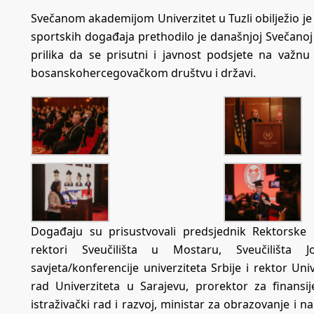
Svečanom akademijom Univerzitet u Tuzli obilježio je s
sportskih događaja prethodilo je današnjoj Svečanoj 
prilika da se prisutni i javnost podsjete na važnu
bosanskohercegovačkom društvu i državi.
Događaju su prisustvovali predsjednik Rektorske 
rektori Sveučilišta u Mostaru, Sveučilišta J
savjeta/konferencije univerziteta Srbije i rektor Un
rad Univerziteta u Sarajevu, prorektor za finansi
istraživački rad i razvoj, ministar za obrazovanje i n