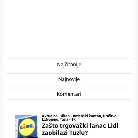
Najčitanije
Najnovije
Komentari