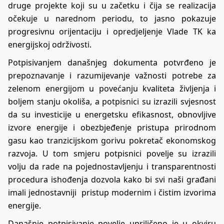
druge projekte koji su u začetku i čija se realizacija
očekuje u narednom periodu, to jasno pokazuje
progresivnu orijentaciju i opredjeljenje Vlade TK ka
energijskoj održivosti.
Potpisivanjem današnjeg dokumenta potvrđeno je
prepoznavanje i razumijevanje važnosti potrebe za
zelenom energijom u povećanju kvaliteta življenja i
boljem stanju okoliša, a potpisnici su izrazili svjesnost
da su investicije u energetsku efikasnost, obnovljive
izvore energije i obezbjeđenje pristupa prirodnom
gasu kao tranzicijskom gorivu pokretač ekonomskog
razvoja. U tom smjeru potpisnici povelje su izrazili
volju da rade na pojednostavljenju i transparentnosti
procedura ishođenja dozvola kako bi svi naši građani
imali jednostavniji pristup modernim i čistim izvorima
energije.
Današnje potpisivanje povelje upriličeno je u okviru