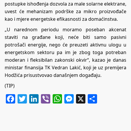
postupke ishođenja dozvola za male solarne elektrane,
uvest će mehanizam podrške za mikro proizvođače
kao i mjere energetske efikasnosti za domaćinstva.
„U narednom periodu moramo poseban akcenat
staviti na građane koji, neće biti samo pasivni
potrošači energije, nego će preuzeti aktivnu ulogu u
energetskom sektoru pa im je zbog toga potreban
moderan i fleksibilan zakonski okvir“, kazao je danas
ministar finansija TK Vedran Lakić, koji je uz premijera
Hodžića prisustvovao današnjem događaju.
(TIP)
Facebook
Twitter
LinkedIn
Viber
WhatsApp
Messenger
X
Share