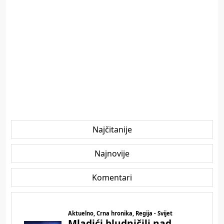
Najčitanije
Najnovije
Komentari