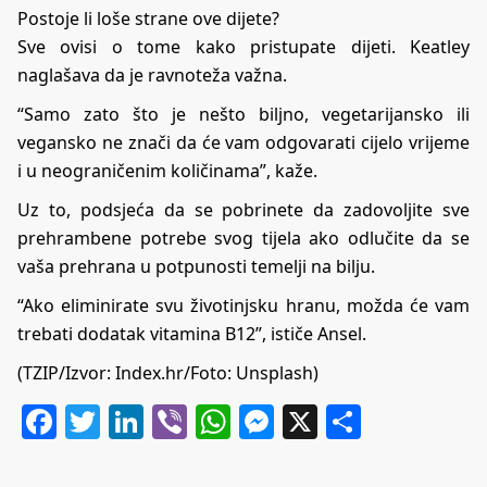
Postoje li loše strane ove dijete?
Sve ovisi o tome kako pristupate dijeti. Keatley
naglašava da je ravnoteža važna.
“Samo zato što je nešto biljno, vegetarijansko ili
vegansko ne znači da će vam odgovarati cijelo vrijeme
i u neograničenim količinama”, kaže.
Uz to, podsjeća da se pobrinete da zadovoljite sve
prehrambene potrebe svog tijela ako odlučite da se
vaša prehrana u potpunosti temelji na bilju.
“Ako eliminirate svu životinjsku hranu, možda će vam
trebati dodatak vitamina B12”, ističe Ansel.
(TZIP/Izvor:
Index.hr
/Foto: Unsplash)
Facebook
Twitter
LinkedIn
Viber
WhatsApp
Messenger
X
Share