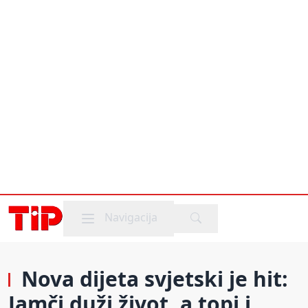
Mobile menu
Navigacija
Nova dijeta svjetski je hit:
Jamči duži život, a topi i