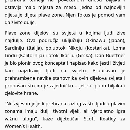
ostavlja malo mjesta za meso. Jedna od najnovijih
dijeta je dijeta plave zone. Njen fokus je pomoći vam
da živite dulje.
Plave zone dijelovi su svijeta u kojima ljudi žive
najdulje. Ova područja uključuju Okinawu (Japan),
Sardiniju (Italija), poluotok Nikoju (Kostarika), Loma
Lindu (Kalifornija) i otok Ikariju (Grčka). Dan Buettner
je bio pionir ovog koncepta i napisao kako jesti i živjeti
kao najzdraviji ljudi na svijetu. Proučavao je
prehrambene navike stanovnika ovih dijelova svijeta i
pronašao što im je zajedničko – jeli su puno biljaka i
cjelovite hrane.
“Neizvjesno je je li prehrana razlog zašto ljudi u plavim
zonama imaju dulji životni vijek, ali vjerojatno igra
važnu ulogu”, kaže dijetetičar Scott Keatley za
Women’s Health.