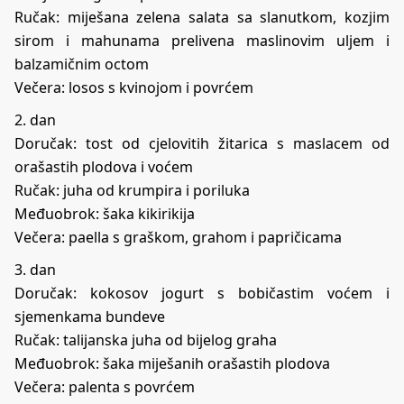
Ručak: miješana zelena salata sa slanutkom, kozjim
sirom i mahunama prelivena maslinovim uljem i
balzamičnim octom
Večera: losos s kvinojom i povrćem
2. dan
Doručak: tost od cjelovitih žitarica s maslacem od
orašastih plodova i voćem
Ručak: juha od krumpira i poriluka
Međuobrok: šaka kikirikija
Večera: paella s graškom, grahom i papričicama
3. dan
Doručak: kokosov jogurt s bobičastim voćem i
sjemenkama bundeve
Ručak: talijanska juha od bijelog graha
Međuobrok: šaka miješanih orašastih plodova
Večera: palenta s povrćem