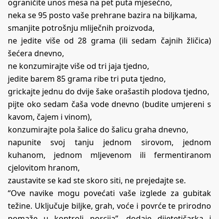
ograničite unos mesa na pet puta mjesečno,
neka se 95 posto vaše prehrane bazira na biljkama,
smanjite potrošnju mliječnih proizvoda,
ne jedite više od 28 grama (ili sedam čajnih žličica)
šećera dnevno,
ne konzumirajte više od tri jaja tjedno,
jedite barem 85 grama ribe tri puta tjedno,
grickajte jednu do dvije šake orašastih plodova tjedno,
pijte oko sedam čaša vode dnevno (budite umjereni s
kavom, čajem i vinom),
konzumirajte pola šalice do šalicu graha dnevno,
napunite svoj tanju jednom sirovom, jednom
kuhanom, jednom mljevenom ili fermentiranom
cjelovitom hranom,
zaustavite se kad ste skoro siti, ne prejedajte se.
“Ove navike mogu povećati vaše izglede za gubitak
težine. Uključuje biljke, grah, voće i povrće te prirodno
pomaže u kontroli porcija”, dodaje dijetetičarka i