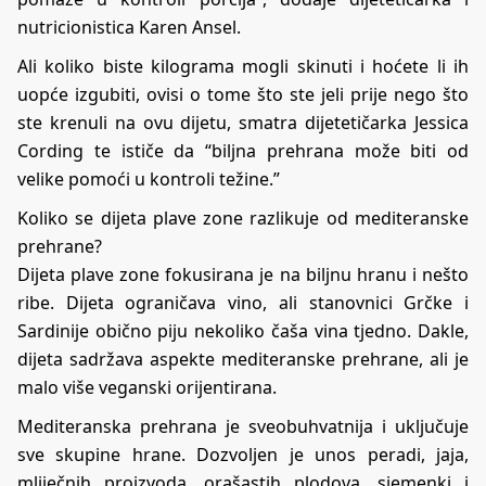
nutricionistica Karen Ansel.
Ali koliko biste kilograma mogli skinuti i hoćete li ih
uopće izgubiti, ovisi o tome što ste jeli prije nego što
ste krenuli na ovu dijetu, smatra dijetetičarka Jessica
Cording te ističe da “biljna prehrana može biti od
velike pomoći u kontroli težine.”
Koliko se dijeta plave zone razlikuje od mediteranske
prehrane?
Dijeta plave zone fokusirana je na biljnu hranu i nešto
ribe. Dijeta ograničava vino, ali stanovnici Grčke i
Sardinije obično piju nekoliko čaša vina tjedno. Dakle,
dijeta sadržava aspekte mediteranske prehrane, ali je
malo više veganski orijentirana.
Mediteranska prehrana je sveobuhvatnija i uključuje
sve skupine hrane. Dozvoljen je unos peradi, jaja,
mliječnih proizvoda, orašastih plodova, sjemenki i