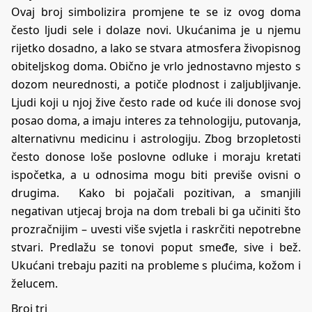
Ovaj broj simbolizira promjene te se iz ovog doma
često ljudi sele i dolaze novi. Ukućanima je u njemu
rijetko dosadno, a lako se stvara atmosfera živopisnog
obiteljskog doma. Obično je vrlo jednostavno mjesto s
dozom neurednosti, a potiče plodnost i zaljubljivanje.
Ljudi koji u njoj žive često rade od kuće ili donose svoj
posao doma, a imaju interes za tehnologiju, putovanja,
alternativnu medicinu i astrologiju. Zbog brzopletosti
često donose loše poslovne odluke i moraju kretati
ispočetka, a u odnosima mogu biti previše ovisni o
drugima. Kako bi pojačali pozitivan, a smanjili
negativan utjecaj broja na dom trebali bi ga učiniti što
prozračnijim – uvesti više svjetla i raskrčiti nepotrebne
stvari. Predlažu se tonovi poput smeđe, sive i bež.
Ukućani trebaju paziti na probleme s plućima, kožom i
želucem.
Broj tri