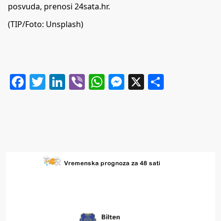
posvuda, prenosi
24sata.hr
.
(TIP/Foto: Unsplash)
Facebook
Twitter
LinkedIn
Viber
WhatsApp
Messenger
X
Share