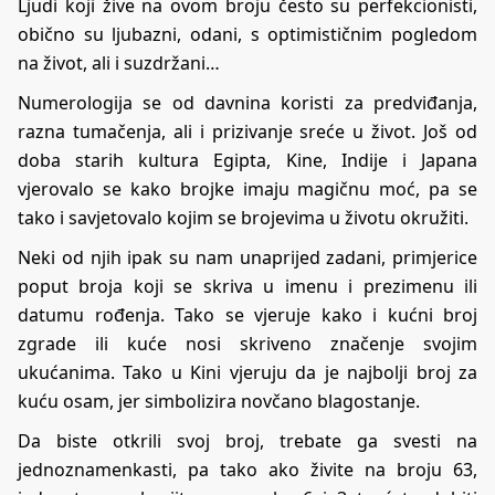
Ljudi koji žive na ovom broju često su perfekcionisti,
obično su ljubazni, odani, s optimističnim pogledom
na život, ali i suzdržani…
Numerologija se od davnina koristi za predviđanja,
razna tumačenja, ali i prizivanje sreće u život. Još od
doba starih kultura Egipta, Kine, Indije i Japana
vjerovalo se kako brojke imaju magičnu moć, pa se
tako i savjetovalo kojim se brojevima u životu okružiti.
Neki od njih ipak su nam unaprijed zadani, primjerice
poput broja koji se skriva u imenu i prezimenu ili
datumu rođenja. Tako se vjeruje kako i kućni broj
zgrade ili kuće nosi skriveno značenje svojim
ukućanima. Tako u Kini vjeruju da je najbolji broj za
kuću osam, jer simbolizira novčano blagostanje.
Da biste otkrili svoj broj, trebate ga svesti na
jednoznamenkasti, pa tako ako živite na broju 63,