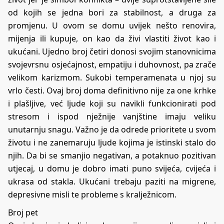
od kojih se jedna bori za stabilnost, a druga za
promjenu. U ovom se domu uvijek nešto renovira,
mijenja ili kupuje, on kao da živi vlastiti život kao i
ukućani. Ujedno broj četiri donosi svojim stanovnicima
svojevrsnu osjećajnost, empatiju i duhovnost, pa zrače
velikom karizmom. Sukobi temperamenata u njoj su
vrlo česti. Ovaj broj doma definitivno nije za one krhke
i plašljive, već ljude koji su navikli funkcionirati pod
stresom i ispod nježnije vanjštine imaju veliku
unutarnju snagu. Važno je da odrede prioritete u svom
životu i ne zanemaruju ljude kojima je istinski stalo do
njih. Da bi se smanjio negativan, a potaknuo pozitivan
utjecaj, u domu je dobro imati puno svijeća, cvijeća i
ukrasa od stakla. Ukućani trebaju paziti na migrene,
depresivne misli te probleme s kralježnicom.
Broj pet