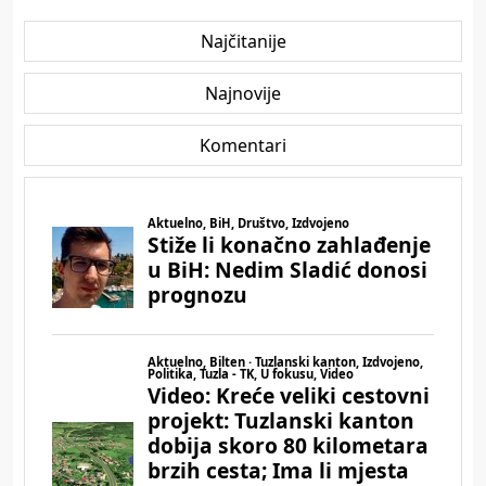
Najčitanije
Najnovije
Komentari