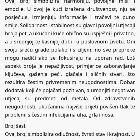
Ovaj broj simbolizira harmoniju, povoljne misli i
emocije. U ovoj je kući izražena društvenost, nju se
posjećuje, izmjenjuju informacije i tračevi te puno
smije. Solidarnost i stabilnost su glavni povoljni utjecaji
broja pet, a ukućani kuće obično su uspješni i privatno,
a u srednjoj te kasnijoj dobi i u poslovnom životu. Oni
svoju sreću grade polako i s ciljem, no sve prepreke
mogu nadići ako se fokusiraju na uporan rad. Loš
aspekt broja je nepažljivost, primjerice zaboravljanje
ključeva, gašenja peći, glačala i sličnih stvari, što
rezultira čestim privremenim neugodnostima. Dobar
dodatak koji će pojačati pozitivan, a umanjiti negativan
utjecaj su predmeti od metala. Od zdravstvenih
neugodnosti, ukućanima najviše prijeti povišen tlak te
problemi s čestim infekcijama uha, grla i nosa.
Broj šest
Ovaj broj simbolizira odlučnost, čvrsti stav i krajnost. U