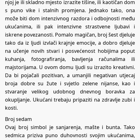
njoj je ili skladno mjesto izrazite tišine, ili kaotičan dom
s puno vike i stalnih promjena. Jednako tako, ona
može biti dom intenzivnog razdora i odbojnosti među
ukućanima, ili pak intenzivne strastvene ljubavi i
iskrene povezanosti. Pomalo magičan, broj šest djeluje
tako da iz ljudi izvlači krajnje emocije, a dobro djeluje
na učenje novih stvari i posvećenost hobijima poput
kuhanja, fotografiranja, bavljenja računalima ili
majstorijama. U ovom domu ljudi su izrazito kreativni.
Da bi pojačali pozitivan, a umanjili negativan utjecaj
broja dobre su žute i svjetlo zelene nijanse, kao i
stvaranje velikog udobnog dnevnog boravka za
okupljanje. Ukućani trebaju pripaziti na zdravlje zubi i
kosti.
Broj sedam
Ovaj broj simbol je sanjarenja, mašte i bunta. Tako
sedmica priziva puno duhovnosti svojim ukućanima,