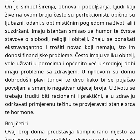
On je simbol širenja, obnova i poboljšanja. Ljudi koji
žive na ovom broju često su perfekcionisti, obično su
ljubazni, odani, s optimističnim pogledom na život, ali i
suzdržani. Imaju istančan smisao za humor te čvrste
stavove o slobodi, religiji i obitelji. Znaju se ponašati
ekstravagantno i trošiti novac koji nemaju, što im
donosi financijske probleme. Često imaju veliku obitelj,
vole uživati u porocima i općenito već u srednjoj dobi
imaju probleme sa zdravljem. U njihovom su domu
dobrodošli plavi tonovi te drvo kako bi se pojačao
povoljan, a smanjio negativan utjecaj broja. U životu se
trebaju truditi biti racionalni i praktični, a u zdravlju
održavati primjerenu težinu te provjeravati stanje srca
te hormone.
Broj četiri
Ovaj broj doma predstavlja komplicirano mjesto za
život jer je simbol konflikta – dvije suprotstavljene sile