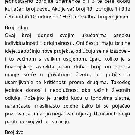
jednostavno zbrojite znamenke 6 i 3 te ćete dobiti
konačan broj devet. Ako je vaš broj 19, zbrojite 1 i 9 te
ćete dobiti 10, odnosno 1+0 što rezultira brojem jedan.
Broj jedan
Ovaj broj donosi svojim ukućanima oznaku
individualnosti i originalnosti. Oni često imaju brojne
ideje, započinju nove projekte, odlučuju se na izazove –
i to većinom s velikim uspjehom. Ipak, koliko je s
financijskog aspekta jedan dobar broj, on donosi
manje sreće u privatnom životu, jer potiče na
usamljivanje te kritičnost prema drugima. Također,
jedinica donosi i neodlučnost oko važnih životnih
odluka. Poželjno je urediti kuću u tonovima zlatne,
narančaste, maslinasto zelene kako bi se pojačao
pozitivan, a umanjio negativan utjecaj. Ukućani trebaju
paziti na svoj vid i cirkulaciju.
Broj dva