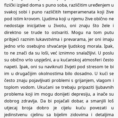
fizički izgled doma s puno soba, različitim uređenjem u
svakoj sobi i puno različitih temperamenata koji žive
pod istim krovom. Ljudima koji u njemu žive obično ne
nedostaje inicijative u životu, oni znaju što žele i
direktno se trude to ostvariti. Mogu na tom putu
pribjeći raznim lukavstvima i prevarama, jer oni imaju
jedno vrlo osebujno shvaćanje ljudskog morala. Ipak,
to ne znači da su loši, već iznimno snalažljivi. U poslu
su obično vrlo uspješni, a u kućanskoj atmosferi često
napeti. Ipak, oni su naviknuti živjeti pod stresom te bi
im u drugačijim okolnostima bilo dosadno. U kući se
često znaju pojavljivati problemi s grijanjem, vlagom i
toplom vodom. Ukućani se trebaju pripaziti ljubavnih
problema koji im mogu donijeti depresiju, a inače su
dobrog zdravlja. Da bi pojačali dobar, a smanjili loš
utjecaj broja dobro je cijelu kuću povezati u
jedinstvenu cjelinu sa bijelim zidovima i detaljima