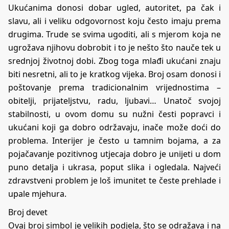
Ukućanima donosi dobar ugled, autoritet, pa čak i
slavu, ali i veliku odgovornost koju često imaju prema
drugima. Trude se svima ugoditi, ali s mjerom koja ne
ugrožava njihovu dobrobit i to je nešto što nauče tek u
srednjoj životnoj dobi. Zbog toga mlađi ukućani znaju
biti nesretni, ali to je kratkog vijeka. Broj osam donosi i
poštovanje prema tradicionalnim vrijednostima –
obitelji, prijateljstvu, radu, ljubavi… Unatoč svojoj
stabilnosti, u ovom domu su nužni česti popravci i
ukućani koji ga dobro održavaju, inače može doći do
problema. Interijer je često u tamnim bojama, a za
pojačavanje pozitivnog utjecaja dobro je unijeti u dom
puno detalja i ukrasa, poput slika i ogledala. Najveći
zdravstveni problem je loš imunitet te česte prehlade i
upale mjehura.
Broj devet
Ovaj broj simbol je velikih podjela, što se odražava i na