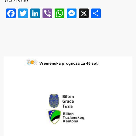
Facebook
Twitter
LinkedIn
Viber
WhatsApp
Messenger
X
Share