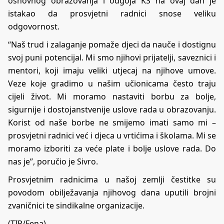
osnovnog obrazovanja i odgoja KS na ovaj dan je
istakao da prosvjetni radnici snose veliku
odgovornost.
“Naš trud i zalaganje pomaže djeci da nauče i dostignu
svoj puni potencijal. Mi smo njihovi prijatelji, saveznici i
mentori, koji imaju veliki utjecaj na njihove umove.
Veze koje gradimo u našim učionicama često traju
cijeli život. Mi moramo nastaviti borbu za bolje,
sigurnije i dostojanstvenije uslove rada u obrazovanju.
Korist od naše borbe ne smijemo imati samo mi –
prosvjetni radnici već i djeca u vrtićima i školama. Mi se
moramo izboriti za veće plate i bolje uslove rada. Do
nas je”, poručio je Sivro.
Prosvjetnim radnicima u našoj zemlji čestitke su
povodom obilježavanja njihovog dana uputili brojni
zvaničnici te sindikalne organizacije.
(TIP/Fena)