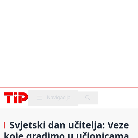
Mobile menu
Navigacija
Svjetski dan učitelja: Veze
koje gradimo u učionicama