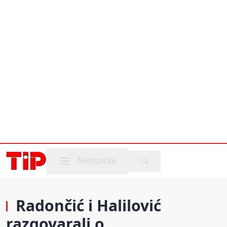
Mobile menu
Navigacija
Radončić i Halilović
razgovarali o