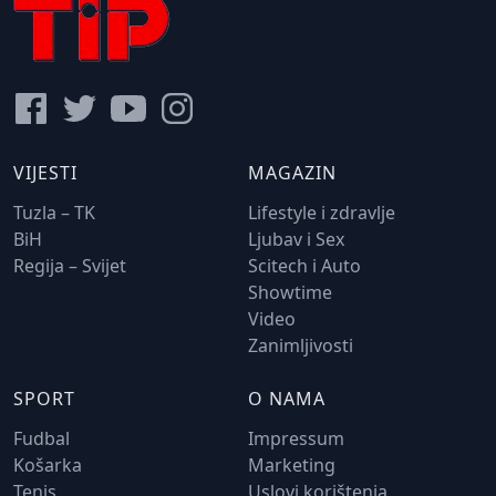
VIJESTI
MAGAZIN
Tuzla – TK
Lifestyle i zdravlje
BiH
Ljubav i Sex
Regija – Svijet
Scitech i Auto
Showtime
Video
Zanimljivosti
SPORT
O NAMA
Fudbal
Impressum
Košarka
Marketing
Tenis
Uslovi korištenja