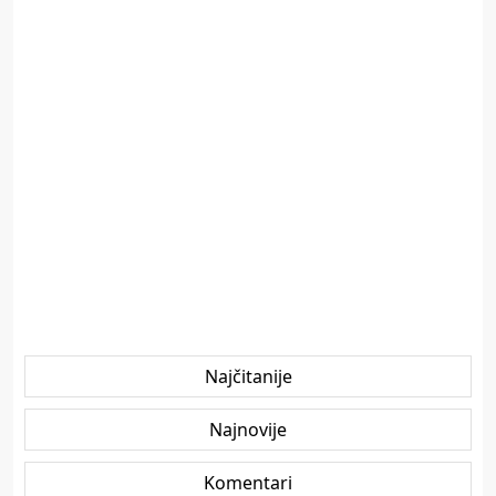
Najčitanije
Najnovije
Komentari