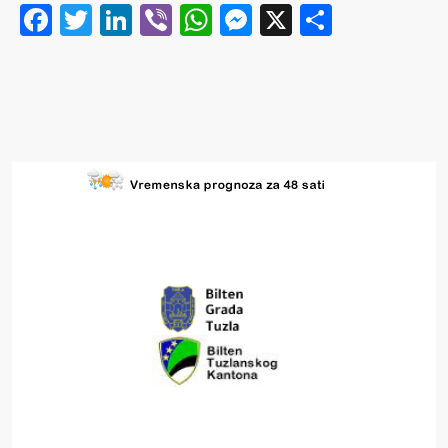
Facebook
Twitter
LinkedIn
Viber
WhatsApp
Messenger
X
Share