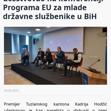
Programa EU za mlade
državne službenike u BiH
29.09.2021.
Premijer Tuzlanskog kantona Kadrija Hodžić
učestvovao je kao panelista u diskusiji o temi