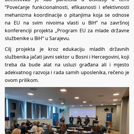
“Povećanje funkcionalnosti, efikasnosti i efektivnosti
mehanizma koordinacije o pitanjima koja se odnose
na EU na svim nivoima vlasti u BiH” na završnoj
konferenciji projekta „Program EU za mlade državne
službenike u BiH“ u Sarajevu.
Cilj projekta je kroz edukaciju mladih državnih
službenika jačati javni sektor u Bosni i Hercegovini, koji
treba da bude alat na usluzi građana ali i mjesto
adekvatnog razvoja i rada samih uposlenika, rečeno je
ovom prilikom.