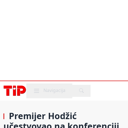
Mobile menu
Navigacija
Premijer Hodžić
učestvovao na konferenciji