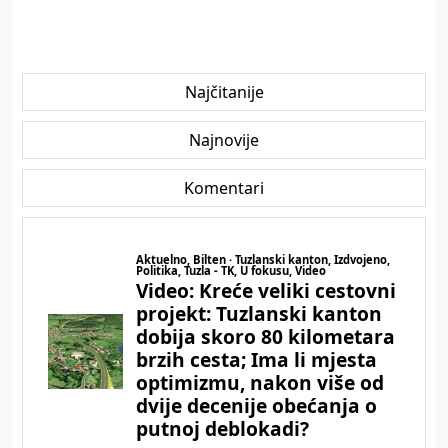
Najčitanije
Najnovije
Komentari