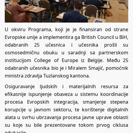
U okviru Programa, koji je je finansiran od strane
Evropske unije a implementira ga British Council u BiH,
odabranih 25 učesnica i učesnika prošli su
osmosedmičnu obuku u saradnji sa partnerskom
institucijom College of Europe iz Belgije. Među 25
odabranih učesnika bio je i Miralem Smajić, pomoćnik
ministra zdravlja Tuzlanskog kantona.
Osiguravanje ljudskih i materijalnih resursa za
efikasnije ispunjenje obaveza u sistemu koordinacije
procesa Evropskih integracija, smanjenje stepena
korupcije u javnom sektoru, te korištenje digitalnih
alata u svrhu ubrzavanja procesa javne uprave oblasti
su koje su bile prezentovane tokom prvog ciklusa
edukacije.