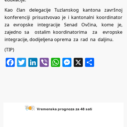
Kao član delegacije Tuzlanskog kantona završnoj
konferenciji prisustvovao je i kantonalni koordinator
za evropske integracije Senad Ovčina, kome je,
zajedno sa ostalim koordinatorima za evropske
integracije, dodijeljena oprema za rad na daljinu.
(TIP)
Facebook
Twitter
LinkedIn
Viber
WhatsApp
Messenger
X
Share