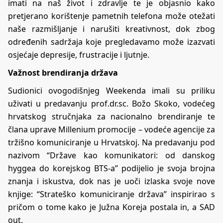
imati na naš život i zdravlje te je objasnio kako
pretjerano korištenje pametnih telefona može otežati
naše razmišljanje i narušiti kreativnost, dok zbog
određenih sadržaja koje pregledavamo može izazvati
osjećaje depresije, frustracije i ljutnje.
Važnost brendiranja država
Sudionici ovogodišnjeg Weekenda imali su priliku
uživati u predavanju prof.dr.sc. Božo Skoko, vodećeg
hrvatskog stručnjaka za nacionalno brendiranje te
člana uprave Millenium promocije – vodeće agencije za
tržišno komuniciranje u Hrvatskoj. Na predavanju pod
nazivom “Države kao komunikatori: od danskog
hyggea do korejskog BTS-a” podijelio je svoja brojna
znanja i iskustva, dok nas je uoči izlaska svoje nove
knjige: “Strateško komuniciranje država” inspirirao s
pričom o tome kako je Južna Koreja postala in, a SAD
out.