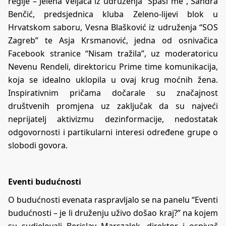
regije – Jelena Veljača iz udruženja “Spasi me”, Sandra
Benčić, predsjednica kluba Zeleno-lijevi blok u
Hrvatskom saboru, Vesna Blašković iz udruženja “SOS
Zagreb” te Asja Krsmanović, jedna od osnivačica
Facebook stranice “Nisam tražila”, uz moderatoricu
Nevenu Rendeli, direktoricu Prime time komunikacija,
koja se idealno uklopila u ovaj krug moćnih žena.
Inspirativnim pričama dočarale su značajnost
društvenih promjena uz zaključak da su najveći
neprijatelj aktivizmu dezinformacije, nedostatak
odgovornosti i partikularni interesi određene grupe o
slobodi govora.
Eventi budućnosti
O budućnosti evenata raspravljalo se na panelu “Eventi
budućnosti – je li druženju uživo došao kraj?” na kojem
su sudjelovali Berislav Marszalek, direktor i osnivač