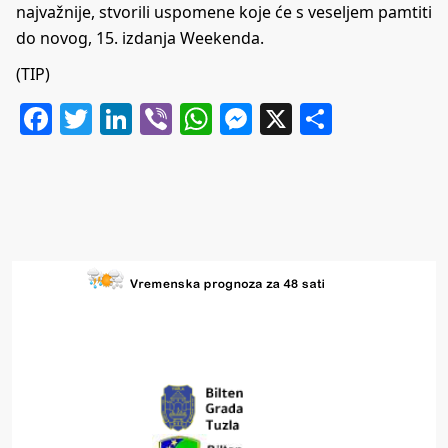
najvažnije, stvorili uspomene koje će s veseljem pamtiti
do novog, 15. izdanja Weekenda.
(TIP)
Facebook
Twitter
LinkedIn
Viber
WhatsApp
Messenger
X
Share