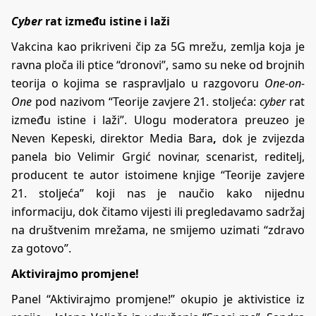
Cyber
rat između istine i laži
Vakcina kao prikriveni čip za 5G mrežu, zemlja koja je
ravna ploča ili ptice “dronovi”, samo su neke od brojnih
teorija o kojima se raspravljalo u razgovoru
One-on-
One
pod nazivom “Teorije zavjere 21. stoljeća:
cyber
rat
između istine i laži”. Ulogu moderatora preuzeo je
Neven Kepeski, direktor Media Bara
,
dok je zvijezda
panela bio Velimir Grgić novinar, scenarist, reditelj,
producent te autor istoimene knjige “Teorije zavjere
21. stoljeća” koji nas je naučio kako nijednu
informaciju, dok čitamo vijesti ili pregledavamo sadržaj
na društvenim mrežama, ne smijemo uzimati “zdravo
za gotovo”.
Aktivirajmo promjene!
Panel “Aktivirajmo promjene!” okupio je aktivistice iz