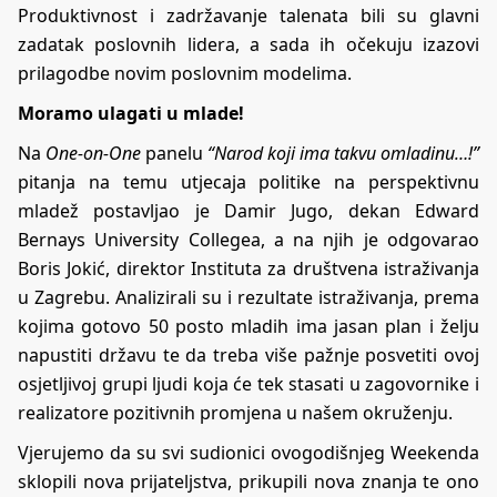
Produktivnost i zadržavanje talenata bili su glavni
zadatak poslovnih lidera, a sada ih očekuju izazovi
prilagodbe novim poslovnim modelima.
Moramo ulagati u mlade!
Na
One-on-One
panelu
“Narod koji ima takvu omladinu…!”
pitanja na temu utjecaja politike na perspektivnu
mladež postavljao je Damir Jugo, dekan Edward
Bernays University Collegea, a na njih je odgovarao
Boris Jokić, direktor Instituta za društvena istraživanja
u Zagrebu. Analizirali su i rezultate istraživanja, prema
kojima gotovo 50 posto mladih ima jasan plan i želju
napustiti državu te da treba više pažnje posvetiti ovoj
osjetljivoj grupi ljudi koja će tek stasati u zagovornike i
realizatore pozitivnih promjena u našem okruženju.
Vjerujemo da su svi sudionici ovogodišnjeg Weekenda
sklopili nova prijateljstva, prikupili nova znanja te ono