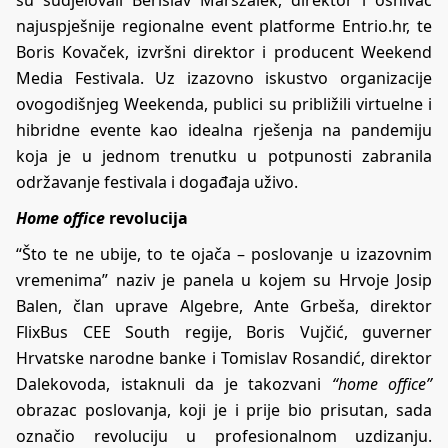
najuspješnije regionalne event platforme Entrio.hr, te
Boris Kovaček, izvršni direktor i producent Weekend
Media Festivala. Uz izazovno iskustvo organizacije
ovogodišnjeg Weekenda, publici su približili virtuelne i
hibridne evente kao idealna rješenja na pandemiju
koja je u jednom trenutku u potpunosti zabranila
održavanje festivala i događaja uživo.
Home office
revolucija
“Što te ne ubije, to te ojača – poslovanje u izazovnim
vremenima” naziv je panela u kojem su Hrvoje Josip
Balen, član uprave Algebre, Ante Grbeša, direktor
FlixBus CEE South regije, Boris Vujčić, guverner
Hrvatske narodne banke i Tomislav Rosandić, direktor
Dalekovoda, istaknuli da je takozvani
“home office”
obrazac poslovanja, koji je i prije bio prisutan, sada
označio revoluciju u profesionalnom uzdizanju.