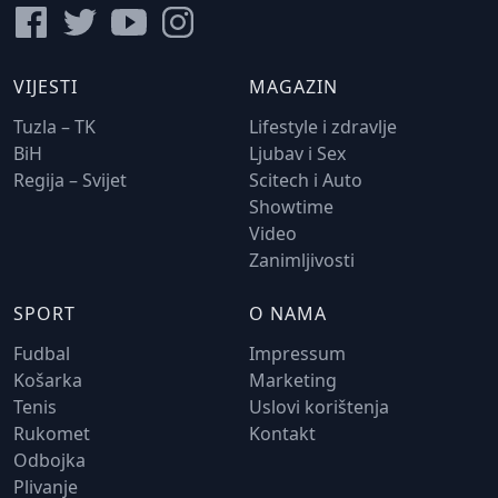
VIJESTI
MAGAZIN
Tuzla – TK
Lifestyle i zdravlje
BiH
Ljubav i Sex
Regija – Svijet
Scitech i Auto
Showtime
Video
Zanimljivosti
SPORT
O NAMA
Fudbal
Impressum
Košarka
Marketing
Tenis
Uslovi korištenja
Rukomet
Kontakt
Odbojka
Plivanje