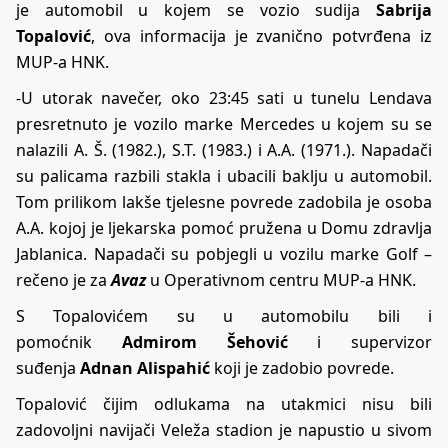
je automobil u kojem se vozio sudija
Sabrija
Topalović
, ova informacija je zvanično potvrđena iz
MUP-a HNK.
-U utorak navečer, oko 23:45 sati u tunelu Lendava
presretnuto je vozilo marke Mercedes u kojem su se
nalazili A. Š. (1982.), S.T. (1983.) i A.A. (1971.). Napadači
su palicama razbili stakla i ubacili baklju u automobil.
Tom prilikom lakše tjelesne povrede zadobila je osoba
A.A. kojoj je ljekarska pomoć pružena u Domu zdravlja
Jablanica. Napadači su pobjegli u vozilu marke Golf –
rečeno je za
Avaz
u Operativnom centru MUP-a HNK.
S Topalovićem su u automobilu bili i
pomoćnik
Admirom Šehović
i supervizor
suđenja
Adnan Alispahić
koji je zadobio povrede.
Topalović čijim odlukama na utakmici nisu bili
zadovoljni navijači Veleža stadion je napustio u sivom