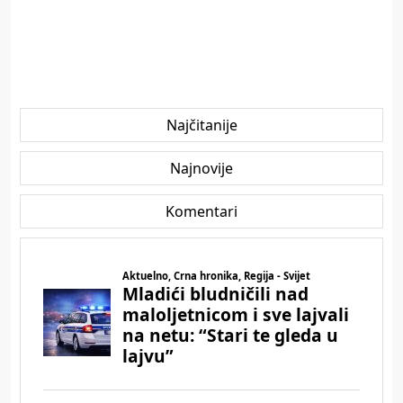
Najčitanije
Najnovije
Komentari