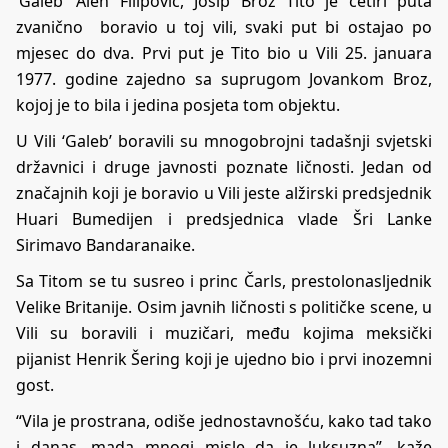
‘Galeb’ Alen Filipović, Josip Broz Tito je četiri puta
zvanično boravio u toj vili, svaki put bi ostajao po
mjesec do dva. Prvi put je Tito bio u Vili 25. januara
1977. godine zajedno sa suprugom Jovankom Broz,
kojoj je to bila i jedina posjeta tom objektu.
U Vili ‘Galeb’ boravili su mnogobrojni tadašnji svjetski
državnici i druge javnosti poznate ličnosti. Jedan od
značajnih koji je boravio u Vili jeste alžirski predsjednik
Huari Bumedijen i predsjednica vlade Šri Lanke
Sirimavo Bandaranaike.
Sa Titom se tu susreo i princ Čarls, prestolonasljednik
Velike Britanije. Osim javnih ličnosti s političke scene, u
Vili su boravili i muzičari, među kojima meksički
pijanist Henrik Šering koji je ujedno bio i prvi inozemni
gost.
“Vila je prostrana, odiše jednostavnošću, kako tad tako
i danas, mada mnogi misle da je luksuzna”, kaže