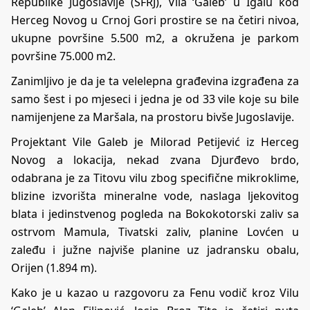
Republike Jugoslavije (SFRJ), Vila ‘Galeb’ u Igalu kod
Herceg Novog u Crnoj Gori prostire se na četiri nivoa,
ukupne površine 5.500 m2, a okružena je parkom
površine 75.000 m2.
Zanimljivo je da je ta velelepna građevina izgrađena za
samo šest i po mjeseci i jedna je od 33 vile koje su bile
namijenjene za Maršala, na prostoru bivše Jugoslavije.
Projektant Vile Galeb je Milorad Petijević iz Herceg
Novog a lokacija, nekad zvana Djurđevo brdo,
odabrana je za Titovu vilu zbog specifične mikroklime,
blizine izvorišta mineralne vode, naslaga ljekovitog
blata i jedinstvenog pogleda na Bokokotorski zaliv sa
ostrvom Mamula, Tivatski zaliv, planine Lovćen u
zaleđu i južne najviše planine uz jadransku obalu,
Orijen (1.894 m).
Kako je u kazao u razgovoru za Fenu vodič kroz Vilu