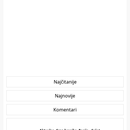
Najčitanije
Najnovije
Komentari