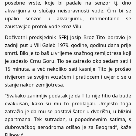
posebne vrste, koje bi padale na senzor tj. dno
akvarijuma u slučaju neispravnosti vode. Čim bi se
upalio senzor u akvarijumu, momentalno se
zaustavljao protok vode kroz Vilu.
Doživotni predsjednik SFRJ Josip Broz Tito boravio je
zadnji put u Vili Galeb 1979. godine, godinu dana prije
smrti. Bilo je to baš u vrijeme snažnog zemljotresa koji
je zadesio Crnu Goru. Tlo se zatreslo oko sedam sati i
15 minuta, a već nekoliko sati kasnije Tito je prošao
rivijerom sa svojim vozačem i pratiocem i uvjerio se u
stanje nakon zemljotresa.
“Svakako zanimljiv podatak je da Tito nije htio da bude
evakuisan, kako su mu to predlagali. Umjesto toga
zatražio je da mu se postavi šator u dvorištu, u blizini
apartmana. Tek sutradan, u popodnevnim satima, s
dubrovačkog aerodroma otišao je za Beograd”, kaže
Filipović.