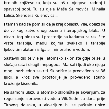
brojnih književnika, koja su još u njegovoj radnoj i
spavaćoj sobi. Tu su djela Meše Selimovića, Mihaila
Lalića, Skendera Kulenovića…
I taman kad se pomisli da je kraj obilasku Vile, dolazi se
do velikog zatvorenog bazena i terapijskog bloka. U
okviru tog bloka su i prostorije sa kadama za različite
vrste terapija, među kojima svakako i terapije
ljekovitim blatom iz Igala i mineralnom vodom.
Sastavni dio te vile je i atomsko sklonište gdje bi se, u
slučaju rata i drugih nepogoda, Maršal i ljudi oko njega
mogli bezbjedno sakriti. Sklonište je predviđeno za 36
ljudi, a kroz sve prostorije je provedeno stalno
kruženje kiseonika.
Na samom ulazu u atomsko sklonište je akvarijum, za
regulisanje ispravnosti vode u Vili. Sedmicu dana prije
Titovog dolaska, u akvarijum bi se puštale ribice