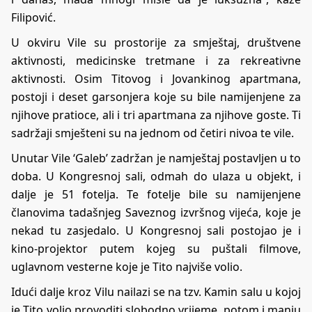
Filipović.
U okviru Vile su prostorije za smještaj, društvene
aktivnosti, medicinske tretmane i za rekreativne
aktivnosti. Osim Titovog i Jovankinog apartmana,
postoji i deset garsonjera koje su bile namijenjene za
njihove pratioce, ali i tri apartmana za njihove goste. Ti
sadržaji smješteni su na jednom od četiri nivoa te vile.
Unutar Vile ‘Galeb’ zadržan je namještaj postavljen u to
doba. U Kongresnoj sali, odmah do ulaza u objekt, i
dalje je 51 fotelja. Te fotelje bile su namijenjene
članovima tadašnjeg Saveznog izvršnog vijeća, koje je
nekad tu zasjedalo. U Kongresnoj sali postojao je i
kino-projektor putem kojeg su puštali filmove,
uglavnom vesterne koje je Tito najviše volio.
Idući dalje kroz Vilu nailazi se na tzv. Kamin salu u kojoj
je Tito volio provoditi slobodno vrijeme, potom i manju