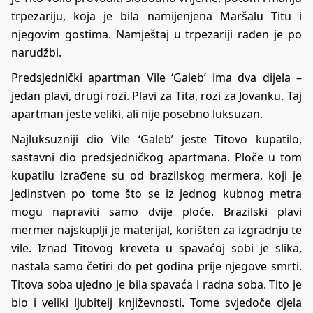
trpezariju, koja je bila namijenjena Maršalu Titu i
njegovim gostima. Namještaj u trpezariji rađen je po
narudžbi.
Predsjednički apartman Vile ‘Galeb’ ima dva dijela –
jedan plavi, drugi rozi. Plavi za Tita, rozi za Jovanku. Taj
apartman jeste veliki, ali nije posebno luksuzan.
Najluksuzniji dio Vile ‘Galeb’ jeste Titovo kupatilo,
sastavni dio predsjedničkog apartmana. Ploče u tom
kupatilu izrađene su od brazilskog mermera, koji je
jedinstven po tome što se iz jednog kubnog metra
mogu napraviti samo dvije ploče. Brazilski plavi
mermer najskuplji je materijal, korišten za izgradnju te
vile. Iznad Titovog kreveta u spavaćoj sobi je slika,
nastala samo četiri do pet godina prije njegove smrti.
Titova soba ujedno je bila spavaća i radna soba. Tito je
bio i veliki ljubitelj književnosti. Tome svjedoče djela