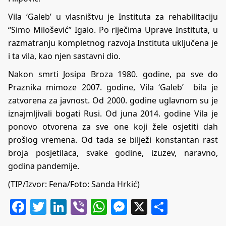
Vila ‘Galeb’ u vlasništvu je Instituta za rehabilitaciju
“Simo Milošević” Igalo. Po riječima Uprave Instituta, u
razmatranju kompletnog razvoja Instituta uključena je
i ta vila, kao njen sastavni dio.
Nakon smrti Josipa Broza 1980. godine, pa sve do
Praznika mimoze 2007. godine, Vila ‘Galeb’ bila je
zatvorena za javnost. Od 2000. godine uglavnom su je
iznajmljivali bogati Rusi. Od juna 2014. godine Vila je
ponovo otvorena za sve one koji žele osjetiti dah
prošlog vremena. Od tada se bilježi konstantan rast
broja posjetilaca, svake godine, izuzev, naravno,
godina pandemije.
(TIP/Izvor: Fena/Foto: Sanda Hrkić)
Facebook
Twitter
LinkedIn
Viber
WhatsApp
Messenger
X
Share