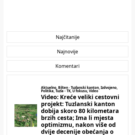
Najčitanije
Najnovije
Komentari