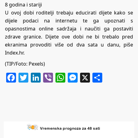
8 godina i stariji
U ovoj dobi roditelji trebaju educirati dijete kako se
dijele podaci na internetu te ga upoznati s
opasnostima online sadržaja i naučiti ga postaviti
zdrave granice. Dijete ove dobi ne bi trebalo pred
ekranima provoditi više od dva sata u danu, piše
Index.hr.
(TIP/Foto: Pexels)
Facebook
Twitter
LinkedIn
Viber
WhatsApp
Messenger
X
Share