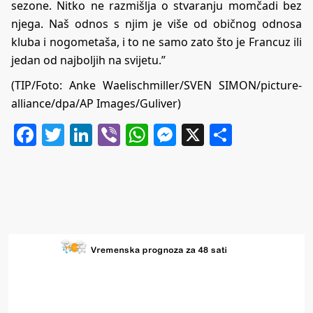
sezone. Nitko ne razmišlja o stvaranju momčadi bez
njega. Naš odnos s njim je više od običnog odnosa
kluba i nogometaša, i to ne samo zato što je Francuz ili
jedan od najboljih na svijetu.”
(TIP/Foto: Anke Waelischmiller/SVEN SIMON/picture-
alliance/dpa/AP Images/Guliver)
Facebook
Twitter
LinkedIn
Viber
WhatsApp
Messenger
X
Share