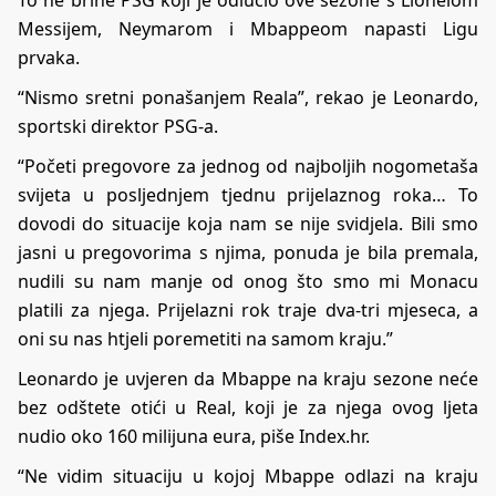
Messijem, Neymarom i Mbappeom napasti Ligu
prvaka.
“Nismo sretni ponašanjem Reala”, rekao je Leonardo,
sportski direktor PSG-a.
“Početi pregovore za jednog od najboljih nogometaša
svijeta u posljednjem tjednu prijelaznog roka… To
dovodi do situacije koja nam se nije svidjela. Bili smo
jasni u pregovorima s njima, ponuda je bila premala,
nudili su nam manje od onog što smo mi Monacu
platili za njega. Prijelazni rok traje dva-tri mjeseca, a
oni su nas htjeli poremetiti na samom kraju.”
Leonardo je uvjeren da Mbappe na kraju sezone neće
bez odštete otići u Real, koji je za njega ovog ljeta
nudio oko 160 milijuna eura, piše
Index.hr
.
“Ne vidim situaciju u kojoj Mbappe odlazi na kraju