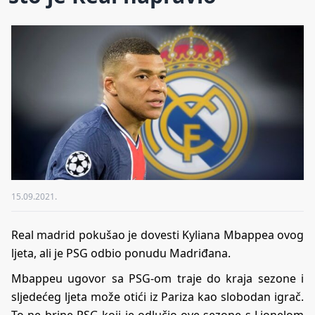
15.09.2021.
Real madrid pokušao je dovesti Kyliana Mbappea ovog
ljeta, ali je PSG odbio ponudu Madriđana.
Mbappeu ugovor sa PSG-om traje do kraja sezone i
sljedećeg ljeta može otići iz Pariza kao slobodan igrač.
To ne brine PSG koji je odlučio ove sezone s Lionelom