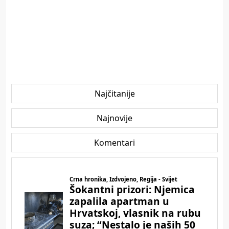
Najčitanije
Najnovije
Komentari