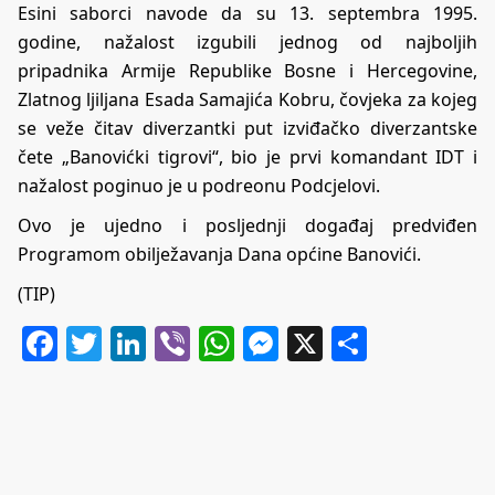
Esini saborci navode da su 13. septembra 1995.
godine, nažalost izgubili jednog od najboljih
pripadnika Armije Republike Bosne i Hercegovine,
Zlatnog ljiljana Esada Samajića Kobru, čovjeka za kojeg
se veže čitav diverzantki put izviđačko diverzantske
čete „Banovićki tigrovi“, bio je prvi komandant IDT i
nažalost poginuo je u podreonu Podcjelovi.
Ovo je ujedno i posljednji događaj predviđen
Programom obilježavanja Dana općine Banovići.
(TIP)
Facebook
Twitter
LinkedIn
Viber
WhatsApp
Messenger
X
Share