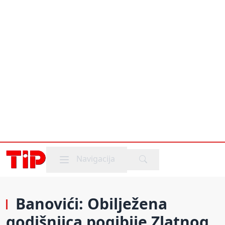
Mobile menu
Navigacija
Banovići: Obilježena
godišnjica pogibije Zlatnog