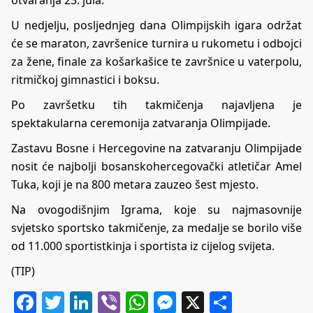
otvaranja 23. jula.
U nedjelju, posljednjeg dana Olimpijskih igara održat
će se maraton, završenice turnira u rukometu i odbojci
za žene, finale za košarkašice te završnice u vaterpolu,
ritmičkoj gimnastici i boksu.
Po završetku tih takmičenja najavljena je
spektakularna ceremonija zatvaranja Olimpijade.
Zastavu Bosne i Hercegovine na zatvaranju Olimpijade
nosit će najbolji bosanskohercegovački atletičar Amel
Tuka, koji je na 800 metara zauzeo šest mjesto.
Na ovogodišnjim Igrama, koje su najmasovnije
svjetsko sportsko takmičenje, za medalje se borilo više
od 11.000 sportistkinja i sportista iz cijelog svijeta.
(TIP)
Facebook
Twitter
LinkedIn
Viber
WhatsApp
Messenger
X
Share