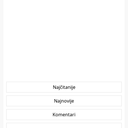
Najčitanije
Najnovije
Komentari