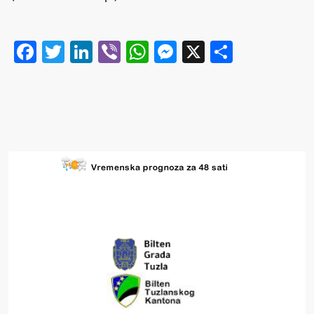
Facebook
Twitter
LinkedIn
Viber
WhatsApp
Messenger
X
Share