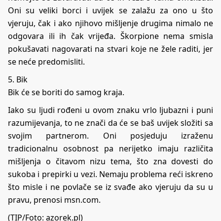
Oni su veliki borci i uvijek se zalažu za ono u što
vjeruju, čak i ako njihovo mišljenje drugima nimalo ne
odgovara ili ih čak vrijeđa. Škorpione nema smisla
pokušavati nagovarati na stvari koje ne žele raditi, jer
se neće predomisliti.
5. Bik
Bik će se boriti do samog kraja.
Iako su ljudi rođeni u ovom znaku vrlo ljubazni i puni
razumijevanja, to ne znači da će se baš uvijek složiti sa
svojim partnerom. Oni posjeduju izraženu
tradicionalnu osobnost pa nerijetko imaju različita
mišljenja o čitavom nizu tema, što zna dovesti do
sukoba i prepirki u vezi. Nemaju problema reći iskreno
što misle i ne povlače se iz svađe ako vjeruju da su u
pravu, prenosi
msn.com
.
(TIP/Foto: azorek.pl)