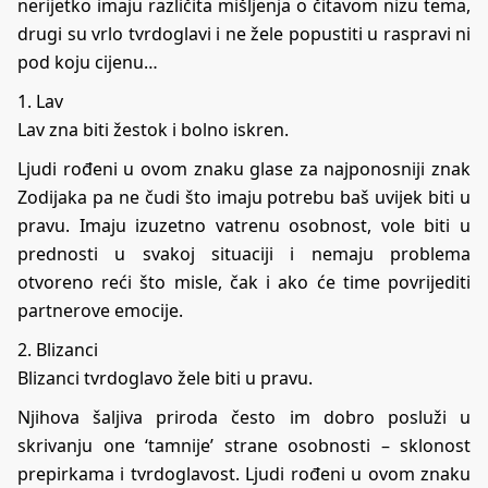
nerijetko imaju različita mišljenja o čitavom nizu tema,
drugi su vrlo tvrdoglavi i ne žele popustiti u raspravi ni
pod koju cijenu…
1. Lav
Lav zna biti žestok i bolno iskren.
Ljudi rođeni u ovom znaku glase za najponosniji znak
Zodijaka pa ne čudi što imaju potrebu baš uvijek biti u
pravu. Imaju izuzetno vatrenu osobnost, vole biti u
prednosti u svakoj situaciji i nemaju problema
otvoreno reći što misle, čak i ako će time povrijediti
partnerove emocije.
2. Blizanci
Blizanci tvrdoglavo žele biti u pravu.
Njihova šaljiva priroda često im dobro posluži u
skrivanju one ‘tamnije’ strane osobnosti – sklonost
prepirkama i tvrdoglavost. Ljudi rođeni u ovom znaku