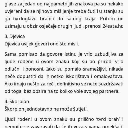
glase za jedan od najpametnijih znakova pa su nekako
uvjereni da se njihovo mišljenje treba čuti i u stanju su
ga tvrdoglavo braniti do samog kraja. Pritom ne
uzimaju u obzir osjećaje drugih ljudi, prenosi 24sata.hr.
3. Djevica
Djevica uvijek govori ono što misli.
Sama pomisao da govore istinu je vrlo uzbudljiva za
ljude rođene u ovom znaku koji su po prirodi vrlo
odlučni i ponosni. Iako su pomalo sramežljivi, nikada
neće dopustiti da ih netko iskorištava i omalovažava.
Ako imaju nešto za reći, definitivno se neće suzdržavati
od toga, bez obzira na to koliko vole svojeg partnera.
4. Škorpion
Škorpion jednostavno ne može šutjeti.
Ljudi rođeni u ovom znaku su prilično ‘tvrd orah’ i
nemojte se zavaravati da će ih veza s vama omekšati.