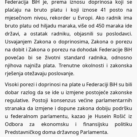
Federacija BiH je, prema iznosu doprinosa koji se
plaćaju na bruto platu i koji iznose 41 posto na
mjesečnom nivou, rekorder u Evropi. Ako radnik ima
bruto platu od hiljadu maraka, više od 450 maraka ide
državi, a ostatak radniku, objasnili su poslodavci.
Usvajanjem Zakona o doprinosima, Zakona o porezu
na dobit i Zakona o porezu na dohodak Federacije BiH
povećao bi se životni standard radnika, odnosno
njihova najniža plata. Trenutne okolnosti i zakonska
rješenja otežavaju poslovanje.
Visoki porezi i doprinosi na plate u Federaciji BiH su bili
dobar razlog da se ide u izmjene postojeće zakonske
regulative. Postoji konsenzus većine parlamentarnih
stranaka da izmjene i dopune zakona dobiju podršku
u federalnom parlamentu, kazao je Husein Rošić iz
Odbora za ekonomsku i finansijsku politiku
Predstavničkog doma državnog Parlamenta.