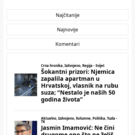
Najčitanije
Najnovije
Komentari