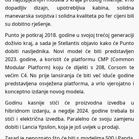
dopadljiv dizajn, upotrebljiva kabina, solidna
manevarska svojstva i solidna kvaliteta po fer cijeni bili
su dobitno rješenje.
Punto je potkraj 2018. godine u svojoj trećoj generaciji
doživio kraj, a sada je Stellantis objavio kako će Punto
dobiti nasljednika. Novi model će biti predstavljen
2023. godine, a koristit će platformu CMP (Common
Modular Platform) koju će dijeliti s 208, Corsom te
većim C4. No prije lansiranja će biti već iduće godine
predstavljena osvježena platforma, a vrlo vjerojatno i
konceptno izdanje novog modela.
Godinu kasnije stići će proizvodna izvedba u
hibridnom izdanju, a negdje 2024. godine trebala bi
stići i električna izvedba. Paralelno će svoju zamjenu
dobiti i Lancia Ypsilon, koja je još uvijek u prodaji.
Zasad je nepoznato što će biti s modelima 500 i Panda,