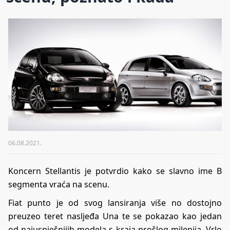
06.08.2021.
Koncern Stellantis je potvrdio kako se slavno ime B
segmenta vraća na scenu.
Fiat punto je od svog lansiranja više no dostojno
preuzeo teret nasljeđa Una te se pokazao kao jedan
od najuspješnijih modela s kraja prošlog milenija. Vrlo