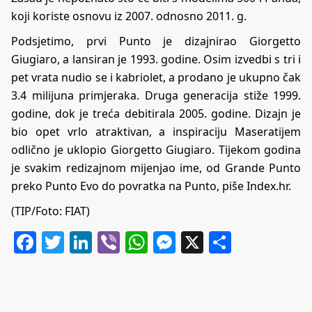
koji koriste osnovu iz 2007. odnosno 2011. g.
Podsjetimo, prvi Punto je dizajnirao Giorgetto
Giugiaro, a lansiran je 1993. godine. Osim izvedbi s tri i
pet vrata nudio se i kabriolet, a prodano je ukupno čak
3.4 milijuna primjeraka. Druga generacija stiže 1999.
godine, dok je treća debitirala 2005. godine. Dizajn je
bio opet vrlo atraktivan, a inspiraciju Maseratijem
odlično je uklopio Giorgetto Giugiaro. Tijekom godina
je svakim redizajnom mijenjao ime, od Grande Punto
preko Punto Evo do povratka na Punto, piše
Index.hr
.
(TIP/Foto: FIAT)
Facebook
Twitter
LinkedIn
Viber
WhatsApp
Messenger
X
Share