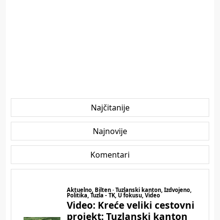
Najčitanije
Najnovije
Komentari