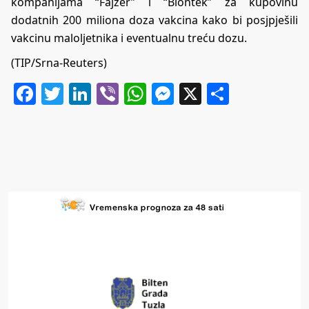
kompanijama “Fajzer” i “Biontek” za kupovinu
dodatnih 200 miliona doza vakcina kako bi posjpješili
vakcinu maloljetnika i eventualnu treću dozu.
(TIP/Srna-Reuters)
Facebook
Twitter
LinkedIn
Viber
WhatsApp
Messenger
X
Share