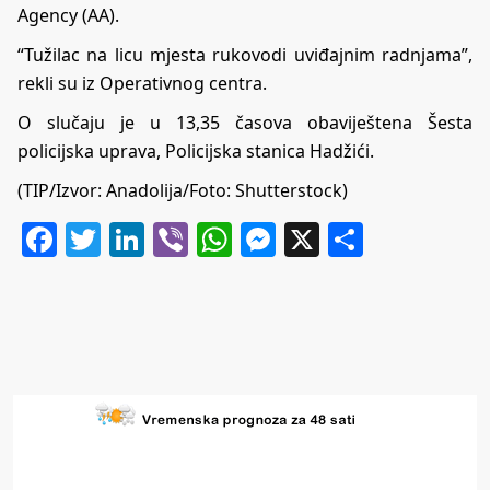
Agency (AA).
“Tužilac na licu mjesta rukovodi uviđajnim radnjama”,
rekli su iz Operativnog centra.
O slučaju je u 13,35 časova obaviještena Šesta
policijska uprava, Policijska stanica Hadžići.
(TIP/Izvor: Anadolija/Foto: Shutterstock)
Facebook
Twitter
LinkedIn
Viber
WhatsApp
Messenger
X
Share