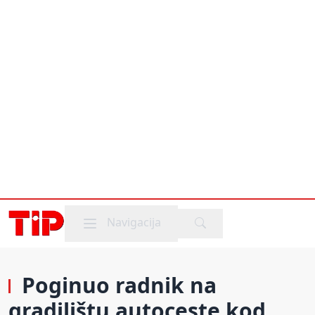
Mobile menu
Navigacija
Poginuo radnik na
gradilištu autoceste kod