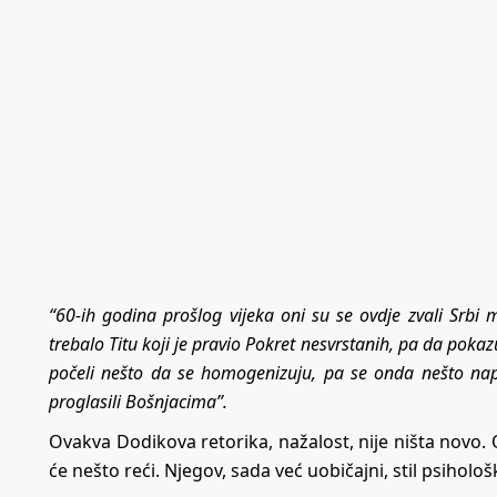
“60-ih godina prošlog vijeka oni su se ovdje zvali Srbi
trebalo Titu koji je pravio Pokret nesvrstanih, pa da p
počeli nešto da se homogenizuju, pa se onda nešto na
proglasili Bošnjacima”.
Ovakva Dodikova retorika, nažalost, nije ništa novo. O
će nešto reći. Njegov, sada već uobičajni, stil psiholo