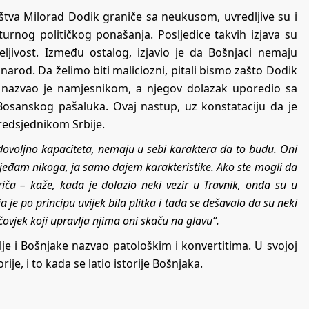
ištva Milorad Dodik graniče sa neukusom, uvredljive su i
turnog političkog ponašanja. Posljedice takvih izjava su
eljivost. Između ostalog, izjavio je da Bošnjaci nemaju
narod. Da želimo biti maliciozni, pitali bismo zašto Dodik
 nazvao je namjesnikom, a njegov dolazak uporedio sa
Bosanskog pašaluka. Ovaj nastup, uz konstataciju da je
predsjednikom Srbije.
dovoljno kapaciteta, nemaju u sebi karaktera da to budu. Oni
ijeđam nikoga, ja samo dajem karakteristike. Ako ste mogli da
riča – kaže, kada je dolazio neki vezir u Travnik, onda su u
je po principu uvijek bila plitka i tada se dešavalo da su neki
i čovjek koji upravlja njima oni skaču na glavu”.
lje i Bošnjake nazvao patološkim i konvertitima. U svojoj
je, i to kada se latio istorije Bošnjaka.