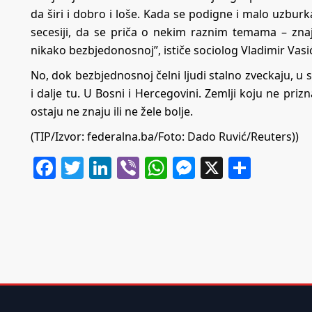
da širi i dobro i loše. Kada se podigne i malo uzbur
secesiji, da se priča o nekim raznim temama – zna
nikako bezbjedonosnoj”, ističe sociolog Vladimir Vasi
No, dok bezbjednosnoj čelni ljudi stalno zveckaju, u
i dalje tu. U Bosni i Hercegovini. Zemlji koju ne prizn
ostaju ne znaju ili ne žele bolje.
(TIP/Izvor: federalna.ba/Foto: Dado Ruvić/Reuters))
Facebook
Twitter
LinkedIn
Viber
WhatsApp
Messenger
X
Share