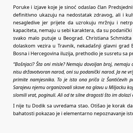
Poruke i izjave koje je sinoć odaslao član Predsjedn
definitivno ukazuju na nedostatak zdravog, ali i kul
nesagledive jer prijete da uzrokuju mržnju i netrp
kapaciteta, nemaju u sebi karaktera, da su podanički 
svako malo putuje u Beograd. Christiana Schmidta
dolaskom vezira u Travnik, nekadašnji glavni grad 
Bosna i Hercegovina iluzija, prethodio je susretu sa 
“Bošnjaci? Šta oni misle? Nemaju dovoljan broj, nemaju 
nisu državotvoran narod, oni su podanički narod. Ja ne vr
primite namjesnika. To je ista ona priča iz Šantićevih p
Sarajevu njemu organizovali skove na glavu u Miljacku koja 
slomili vrat, poginuli. Ali od te silne dragosti što im dolaz
I nije tu Dodik sa uvredama stao. Otišao je korak da
bahatosti pokazao je i elementarno nepoznavanje istori