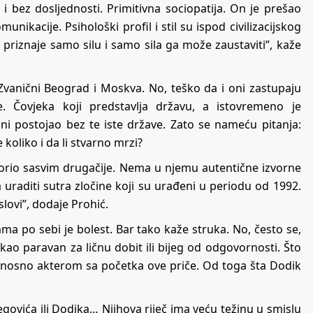
i bez dosljednosti. Primitivna sociopatija. On je prešao
unikacije. Psihološki profil i stil su ispod civilizacijskog
 priznaje samo silu i samo sila ga može zaustaviti”, kaže
. Zvanični Beograd i Moskva. No, teško da i oni zastupaju
. Čovjeka koji predstavlja državu, a istovremeno je
 ni postojao bez te iste države. Zato se nameću pitanja:
e koliko i da li stvarno mrzi?
ovorio sasvim drugačije. Nema u njemu autentične izvorne
uraditi sutra zločine koji su urađeni u periodu od 1992.
slovi”, dodaje Prohić.
ama po sebi je bolest. Bar tako kaže struka. No, često se,
o kao paravan za ličnu dobit ili bijeg od odgovornosti. Što
dnosno akterom sa početka ove priče. Od toga šta Dodik
egovića ili Dodika… Njihova riječ ima veću težinu u smislu