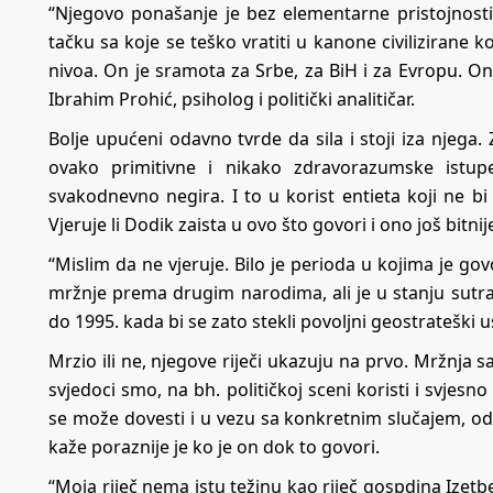
“Njegovo ponašanje je bez elementarne pristojnosti 
tačku sa koje se teško vratiti u kanone civilizirane kom
nivoa. On je sramota za Srbe, za BiH i za Evropu. On
Ibrahim Prohić, psiholog i politički analitičar.
Bolje upućeni odavno tvrde da sila i stoji iza njega
ovako primitivne i nikako zdravorazumske istupe
svakodnevno negira. I to u korist entieta koji ne bi
Vjeruje li Dodik zaista u ovo što govori i ono još bitnij
“Mislim da ne vjeruje. Bilo je perioda u kojima je g
mržnje prema drugim narodima, ali je u stanju sutra 
do 1995. kada bi se zato stekli povoljni geostrateški u
Mrzio ili ne, njegove riječi ukazuju na prvo. Mržnja s
svjedoci smo, na bh. političkoj sceni koristi i svjesn
se može dovesti i u vezu sa konkretnim slučajem, o
kaže poraznije je ko je on dok to govori.
“Moja riječ nema istu težinu kao riječ gospdina Izetb